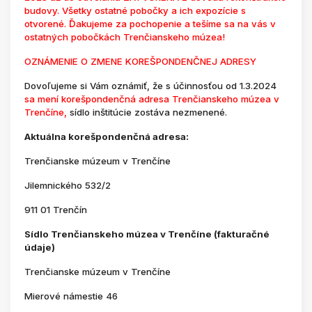
budovy. Všetky ostatné pobočky a ich expozície s
otvorené. Ďakujeme za pochopenie a tešíme sa na vás v
ostatných pobočkách Trenčianskeho múzea!
OZNÁMENIE O ZMENE KOREŠPONDENČNEJ ADRESY
Dovoľujeme si Vám oznámiť, že s účinnosťou od 1.3.2024
sa mení korešpondenčná adresa Trenčianskeho múzea v
Trenčíne,
sídlo inštitúcie zostáva nezmenené.
Aktuálna korešpondenčná adresa:
Trenčianske múzeum v Trenčíne
Jilemnického 532/2
911 01 Trenčín
Sídlo Trenčianskeho múzea v Trenčíne (fakturačné
údaje)
Trenčianske múzeum v Trenčíne
Mierové námestie 46