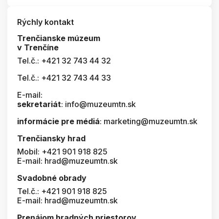
Rýchly kontakt
Trenčianske múzeum
v Trenčíne
Tel.č.: +421 32 743 44 32
Tel.č.: +421 32 743 44 33
E-mail:
sekretariát
: info@muzeumtn.sk
informácie pre médiá
: marketing@muzeumtn.sk
Trenčiansky hrad
Mobil: +421 901 918 825
E-mail: hrad@muzeumtn.sk
Svadobné obrady
Tel.č.: +421 901 918 825
E-mail: hrad@muzeumtn.sk
Prenájom hradných priestorov