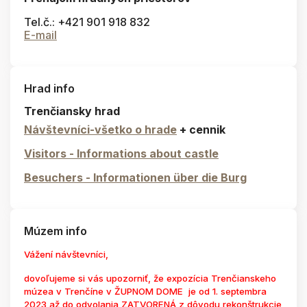
Tel.č.: +421 901 918 832
E-mail
Hrad info
Trenčiansky hrad
Návštevníci-všetko o hrade
+ cennik
Visitors - Informations about castle
Besuchers - Informationen über die Burg
Múzem info
Vážení návštevníci,
dovoľujeme si vás upozorniť, že expozícia Trenčianskeho
múzea v Trenčíne v ŽUPNOM DOME je od 1. septembra
2023 až do odvolania ZATVORENÁ z dôvodu rekonštrukcie