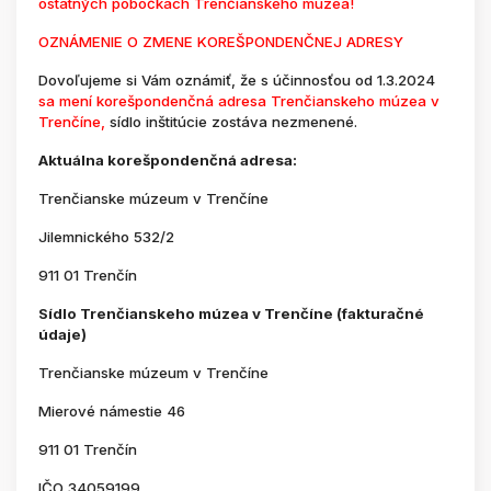
ostatných pobočkách Trenčianskeho múzea!
OZNÁMENIE O ZMENE KOREŠPONDENČNEJ ADRESY
Dovoľujeme si Vám oznámiť, že s účinnosťou od 1.3.2024
sa mení korešpondenčná adresa Trenčianskeho múzea v
Trenčíne,
sídlo inštitúcie zostáva nezmenené.
Aktuálna korešpondenčná adresa:
Trenčianske múzeum v Trenčíne
Jilemnického 532/2
911 01 Trenčín
Sídlo Trenčianskeho múzea v Trenčíne (fakturačné
údaje)
Trenčianske múzeum v Trenčíne
Mierové námestie 46
911 01 Trenčín
IČO 34059199