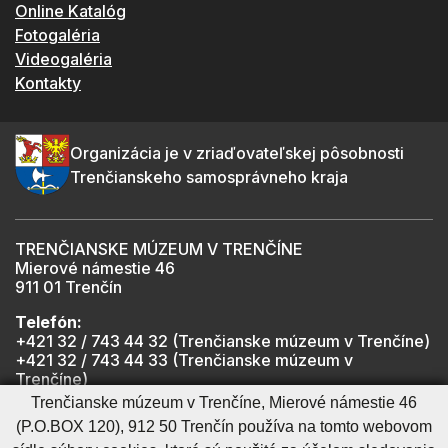
Online Katalóg
Fotogaléria
Videogaléria
Kontakty
Organizácia je v zriaďovateľskej pôsobnosti
Trenčianskeho samosprávneho kraja
TRENČIANSKE MÚZEUM V TRENČÍNE
Mierové námestie 46
911 01 Trenčín
Telefón:
+421 32 / 743 44 32 (Trenčianske múzeum v Trenčíne)
+421 32 / 743 44 33 (Trenčianske múzeum v
Trenčíne)
+421 901 918 825 (Trenčiansky hrad - informátor -
Trenčianske múzeum v Trenčíne, Mierové námestie 46
počas otváracích hodín hradu)
(P.O.BOX 120), 912 50 Trenčín používa na tomto webovom