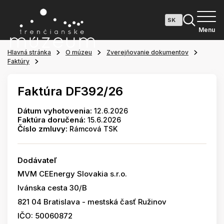
Menu
Hlavná stránka
O múzeu
Zverejňovanie dokumentov
Faktúry
Faktúra DF392/26
Dátum vyhotovenia:
12.6.2026
Faktúra doručená:
15.6.2026
Číslo zmluvy:
Rámcová TSK
Dodávateľ
MVM CEEnergy Slovakia s.r.o.
Ivánska cesta 30/B
821 04 Bratislava - mestská časť Ružinov
IČO: 50060872