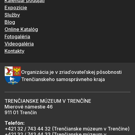
Kalendár podujatí
Expozície
Služby
Blog
Online Katalóg
Fotogaléria
Videogaléria
Kontakty
Organizácia je v zriaďovateľskej pôsobnosti
Trenčianskeho samosprávneho kraja
TRENČIANSKE MÚZEUM V TRENČÍNE
Mierové námestie 46
911 01 Trenčín
Telefón:
+421 32 / 743 44 32 (Trenčianske múzeum v Trenčíne)
+421 32 / 743 44 33 (Trenčianske múzeum v