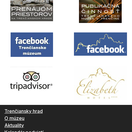
Trenčiansky hrad
O múzeu
Aktuality