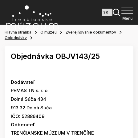
Menu
Hlavná stránka
O múzeu
Zverejňovanie dokumentov
Objednávky
Objednávka OBJV143/25
Dodávateľ
PEMAS TN s. r. o.
Dolná Súča 434
913 32 Dolná Súča
IČO: 52886409
Odberateľ
TRENČIANSKE MÚZEUM V TRENČÍNE