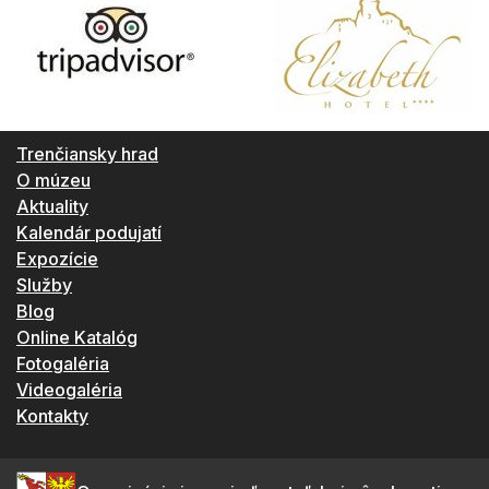
Trenčiansky hrad
O múzeu
Aktuality
Kalendár podujatí
Expozície
Služby
Blog
Online Katalóg
Fotogaléria
Videogaléria
Kontakty