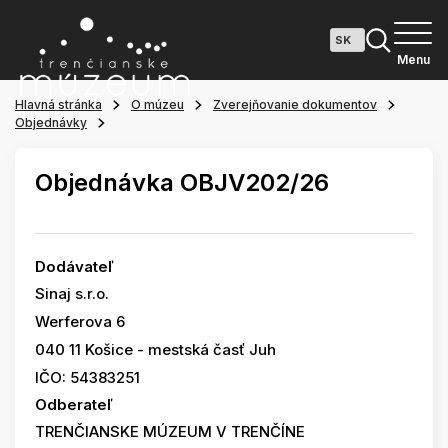
Menu
Hlavná stránka
O múzeu
Zverejňovanie dokumentov
Objednávky
Objednávka OBJV202/26
Dodávateľ
Sinaj s.r.o.
Werferova 6
040 11 Košice - mestská časť Juh
IČO: 54383251
Odberateľ
TRENČIANSKE MÚZEUM V TRENČÍNE