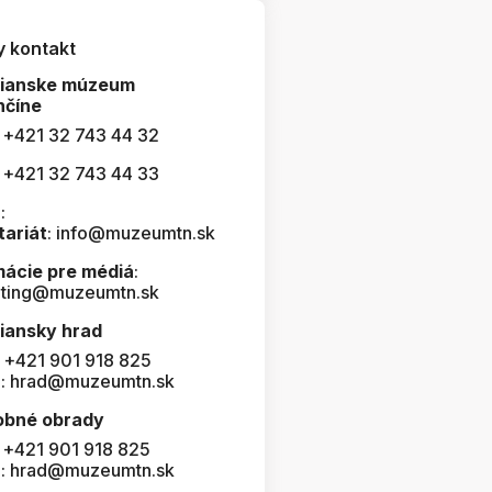
y kontakt
čianske múzeum
nčíne
: +421 32 743 44 32
: +421 32 743 44 33
:
tariát
: info@muzeumtn.sk
mácie pre médiá
:
ting@muzeumtn.sk
iansky hrad
: +421 901 918 825
l: hrad@muzeumtn.sk
obné obrady
: +421 901 918 825
l: hrad@muzeumtn.sk