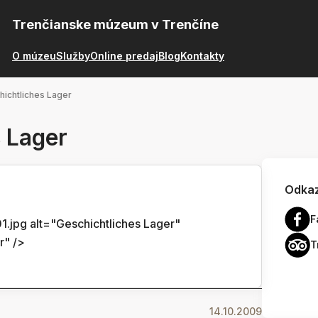
Trenčianske múzeum v Trenčíne
O múzeu
Služby
Online predaj
Blog
Kontakty
hichtliches Lager
 Lager
Odkaz
F
.jpg alt="Geschichtliches Lager"
r" />
T
14.10.2009