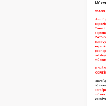
Múzem
Vážení 
dovoľuj
expozí
Trenčí
septem
ZATVOR
budovy
expozí
pochop
ostatn
múzea!
OZNÁM
KOREŠ
Dovoľu
účinno
korešp
múzea 
zostáv