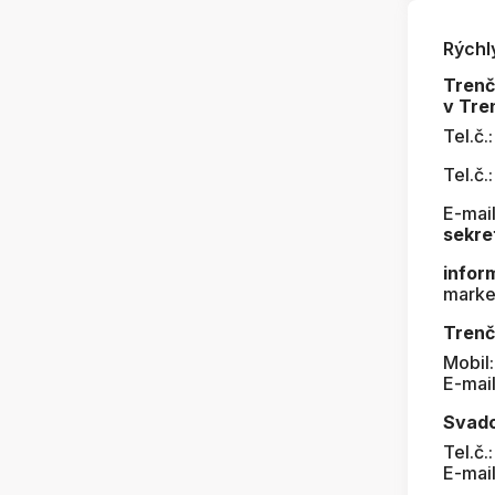
Rýchl
Tren
v Tre
Tel.č.
Tel.č.
E-mail
sekre
infor
marke
Trenč
Mobil
E-mai
Svad
Tel.č.
E-mai