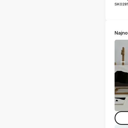
SK028
Najno