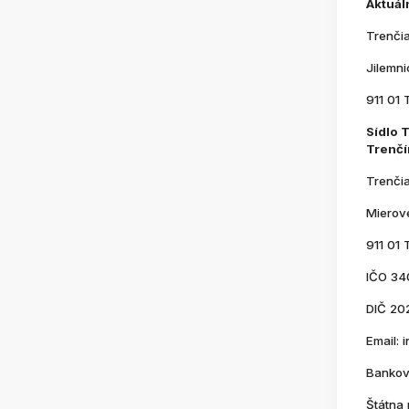
Aktuál
Trenči
Jilemn
911 01 
Sídlo 
Trenčí
Trenči
Mierov
911 01 
IČO 34
DIČ 20
Email:
Bankov
Štátna 