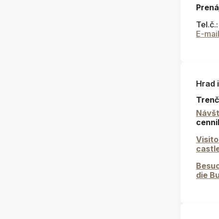
Prená
Tel.č.
E-mai
Hrad 
Trenč
Návšt
cenni
Visit
castl
Besuc
die B