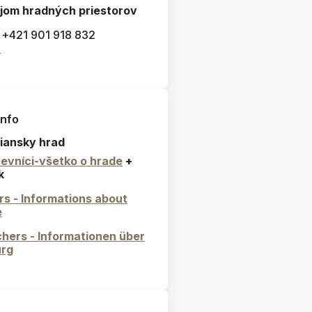
jom hradných priestorov
: +421 901 918 832
l
info
iansky hrad
evníci-všetko o hrade
+
k
ors - Informations about
e
hers - Informationen über
urg