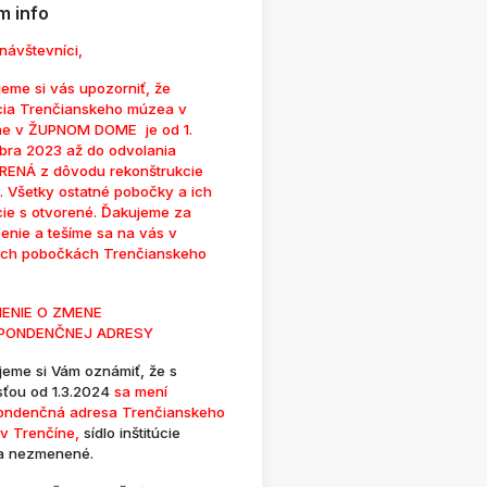
 info
návštevníci,
eme si vás upozorniť, že
cia Trenčianskeho múzea v
ne v ŽUPNOM DOME je od 1.
bra 2023 až do odvolania
ENÁ z dôvodu rekonštrukcie
. Všetky ostatné pobočky a ich
cie s otvorené. Ďakujeme za
enie a tešíme sa na vás v
ých pobočkách Trenčianskeho
ENIE O ZMENE
PONDENČNEJ ADRESY
jeme si Vám oznámiť, že s
sťou od 1.3.2024
sa mení
ondenčná adresa Trenčianskeho
v Trenčíne,
sídlo inštitúcie
a nezmenené.