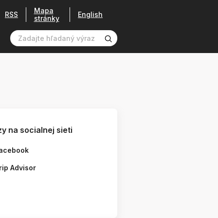
Mapa
RSS
English
stránky
y na socialnej sieti
acebook
rip Advisor