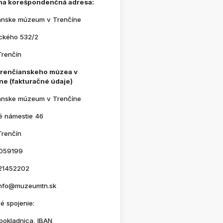
na korešpondenčná adresa:
anske múzeum v Trenčíne
ického 532/2
Trenčín
Trenčianskeho múzea v
ne (fakturačné údaje)
anske múzeum v Trenčíne
é námestie 46
Trenčín
059199
21452202
 info@muzeumtn.sk
é spojenie:
pokladnica, IBAN