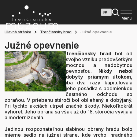
Menu
Hlavná stránka
Trenčiansky hrad
Južné opevnenie
Južné opevnenie
Trenčiansky hrad
bol od
svojho vzniku predovšetkým
mocnou a nedobytnou
pevnosťou.
Nikdy nebol
dobytý priamym útokom
,
iba dva razy kapitulovala
jeho posádka s podmienkou
čestného odchodu so
zbraňou. V priebehu stáročí bol obliehaný a dobýjaný.
Pri týchto akciách utrpel značné škody. Niekoľkokrát
vyhorel. Jeho obrana sa však až do 18. storočia vyvíjala
a modernizovala.
Jedinou rozpoznateľnou slabinou obrany hradu bolo
mierne sedlo na južnej strane, kde vrchol hradného