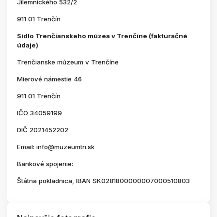
Jilemnického 532/2
911 01 Trenčín
Sídlo Trenčianskeho múzea v Trenčíne (fakturačné
údaje)
Trenčianske múzeum v Trenčíne
Mierové námestie 46
911 01 Trenčín
IČO 34059199
DIČ 2021452202
Email: info@muzeumtn.sk
Bankové spojenie:
Štátna pokladnica, IBAN SK0281800000007000510803