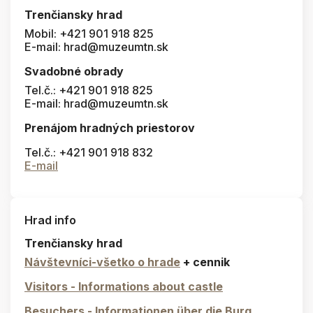
Trenčiansky hrad
Mobil: +421 901 918 825
E-mail: hrad@muzeumtn.sk
Svadobné obrady
Tel.č.: +421 901 918 825
E-mail: hrad@muzeumtn.sk
Prenájom hradných priestorov
Tel.č.: +421 901 918 832
E-mail
Hrad info
Trenčiansky hrad
Návštevníci-všetko o hrade
+ cennik
Visitors - Informations about castle
Besuchers - Informationen über die Burg