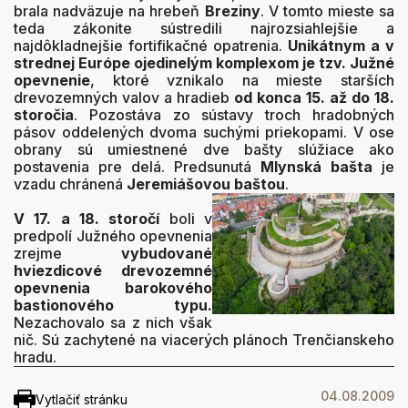
brala nadväzuje na hrebeň
Breziny
. V tomto mieste sa
teda zákonite sústredili najrozsiahlejšie a
najdôkladnejšie fortifikačné opatrenia.
Unikátnym a v
strednej Európe ojedinelým komplexom je tzv. Južné
opevnenie
, ktoré vznikalo na mieste starších
drevozemných valov a hradieb
od konca 15. až do 18.
storočia
. Pozostáva zo sústavy troch hradobných
pásov oddelených dvoma suchými priekopami. V ose
obrany sú umiestnené dve bašty slúžiace ako
postavenia pre delá. Predsunutá
Mlynská bašta
je
vzadu chránená
Jeremiášovou baštou
.
V 17. a 18. storočí
boli v
predpolí Južného opevnenia
zrejme
vybudované
hviezdicové drevozemné
opevnenia barokového
bastionového typu.
Nezachovalo sa z nich však
nič. Sú zachytené na viacerých plánoch Trenčianskeho
hradu.
04.08.2009
Vytlačiť stránku