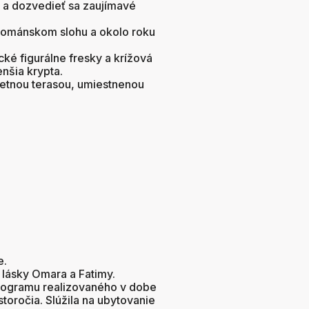
 a dozvedieť sa zaujímavé
 románskom slohu a okolo roku
ké figurálne fresky a krížová
nšia krypta.
 letnou terasou, umiestnenou
e.
lásky Omara a Fatimy.
rogramu realizovaného v dobe
oročia. Slúžila na ubytovanie