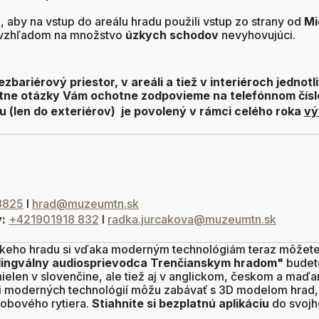
 aby na vstup do areálu hradu použili vstup zo strany od
Mi
vzhľadom na množstvo
úzkych schodov
nevyhovujúci.
ezbariérový priestor, v areáli a tiež v interiéroch jedno
étne otázky Vám ochotne zodpovieme na telefónnom čísl
 (len do exteriérov) je povolený v rámci celého roka
vý
8825
l
hrad@muzeumtn.sk
v:
+421901918 832
l
radka.jurcakova@muzeumtn.sk
keho hradu si vďaka moderným technológiám teraz môžete u
lingválny audiosprievodca Trenčianskym hradom"
budet
ielen v slovenčine, ale tiež aj v anglickom, českom a maď
ci moderných technológií môžu zabávať s 3D modelom hrad, č
obového rytiera.
Stiahnite si bezplatnú aplikáciu
do svojho