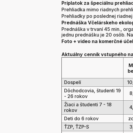
Príplatok za špeciálnu prehlia
Prehliadka mimo riadnych prehl
Prehliadky po poslednej riadne
Prednáška Včelárskeho ekolo
Prednáška v trvaní 45 min., o
jednu prednášku je 20 osôb. N
Foto + video na komerčné úče
Aktuálny cenník vstupného na 
M
be
Dospelí
10
Dôchodcovia, študenti 19
8,
- 26 rokov
Žiaci a študenti 7 - 18
4,
rokov
Deti do 6 rokov
zd
ŤZP, ŤZP-S
3,