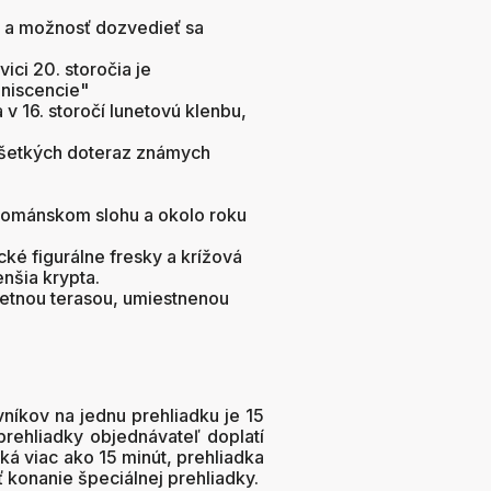
v a možnosť dozvedieť sa
ici 20. storočia je
iniscencie"
v 16. storočí lunetovú klenbu,
 všetkých doteraz známych
 románskom slohu a okolo roku
ké figurálne fresky a krížová
nšia krypta.
 letnou terasou, umiestnenou
níkov na jednu prehliadku je 15
prehliadky objednávateľ doplatí
á viac ako 15 minút, prehliadka
konanie špeciálnej prehliadky.