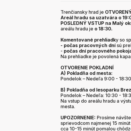
Trenčiansky hrad je
OTVORENÝ 
Areál hradu sa uzatvára o 19:
POSLEDNÝ VSTUP na Malý okru
areálu hradu je
o 18:30.
Komentované prehliadk
y so s
- počas pracovných dní
sú pre
-
počas dní pracovného pokoj
Na prehliadke je povolená kapa
OTVORENIE POKLADNÍ
A) Pokladňa od mesta:
Pondelok – Nedeľa 9:00 - 18:30
B) Pokladňa od lesoparku Brez
Pondelok – Nedeľa: 10:30 - 18:
Na vstup do areálu hradu a výst
mesta.
UPOZORNENIE:
Prosíme návštev
sprievodcom najmenej 15 minút 
cca 10-15 minút pomalou chôdz