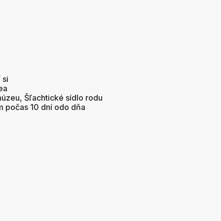
 si
ea
múzeu, Šľachtické sídlo rodu
m počas 10 dní odo dňa