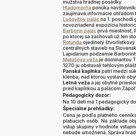
mužstva hradnej posádky.
Hladomorňa
ponúka návštevník
zaujímavé informácie ohľadom tz
Ľudovítov palác
na 1. poschodí 
novozriadená expozícia histori
Barborin palác
prvá miestnosť, R
po ktorej sa zachovali už len sto
Rotunda
ojedinelý štvorlístkov
centrálnych stavieb na Slovensk
Lapidárium podzemie Barborinh
Matúšova veža
je dominantou T
1270 ju obstavali tehlovým pláš
Panská kaplnka
patrí medzi súk
klenba, nad ktorou vystavili ob
Letná veža
a jej obytné priest
pred kaplnkou a palácom Zápoľ
Pedagogický dozor:
Na 10 detí má 1 pedagogický do
Špeciálne prehliadky:
Cena je podľa platného cenníka
platiacich osôb. Na základe ob
vstup skupiny v hodnote vstupn
nebude umožnená. Správa hradu