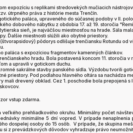
om expozíciu s replikami stredovekých mučiacich nástrojo
v. útrpného práva z histórie mesta Trenčín.
gotického paláca, upraveného do súčasnej podoby v II. polov
ckého dobového nábytku z obdobia 17. až 19. storočia "Rem
ytierska sieň, je najväčšou miestnosťou na hrade. Sála mala 
py. Ďalšie miestnosti slúžili ako obytné priestory.
ý (štvorapsidový) pôdorys odlišuje trenčiansku Rotundu od
u.
o paláca s expozíciou fragmentov kamenných článkov.
renčianskeho hradu. Bola postavená koncom 11. storočia v
ťom a upravili v gotickom duchu.
romné sakrálne stavby panského sídla. Výzdobu tvorili gotic
ytné priestory. Pod podlahou hlavného oltára sa nachádza me
ory mali drevený obklad. Cez 1. poschodie bola prepojená s
skovcov.
zor vstup zdarma.
 veľkého prehliadkového okruhu. Minimálny počet návštev
jednávky minimálne 5 dní vopred. V prípade nenaplnenia 
ého dospelej osoby do 15 osôb. V prípade, že skupina mešk
 si z prevádzkových dôvodov vyhradzuje právo neumožniť 