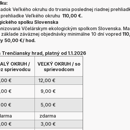
dku:
iadok Veľkého okruhu do trvania poslednej riadnej prehlia
j prehliadke Veľkého okruhu
110,00 €.
gického spolku Slovenska
rganizovaná Včelárskym ekologickým spolkom Slovenska. Ma
a základe záväznej objednávky minimálne 10 dní vopred
110
ly 50,00 €/ hod.
Trenčiansky hrad, platný od 1.1.2026
ALÝ OKRUH /
VEĽKÝ OKRUH / so
z sprievodcu
sprievodcom
,00 €
12,00 €
00 €
9,00 €
00 €
5,00 €
arma
zdarma
00 €
3,00 €