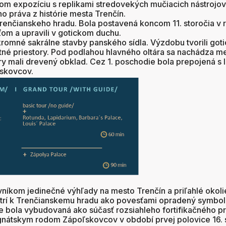
m expozíciu s replikami stredovekých mučiacich nástrojov
o práva z histórie mesta Trenčín.
renčianskeho hradu. Bola postavená koncom 11. storočia v
ťom a upravili v gotickom duchu.
romné sakrálne stavby panského sídla. Výzdobu tvorili gotic
ytné priestory. Pod podlahou hlavného oltára sa nachádza me
ory mali drevený obklad. Cez 1. poschodie bola prepojená s
skovcov.
íkom jedinečné výhľady na mesto Trenčín a priľahlé okoli
trí k Trenčianskemu hradu ako povesťami opradený symbol 
 bola vybudovaná ako súčasť rozsiahleho fortifikačného p
átskym rodom Zápoľskovcov v období prvej polovice 16. st