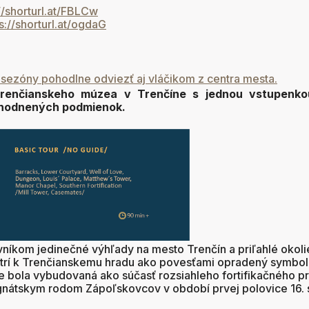
//shorturl.at/FBLCw
s://shorturl.at/ogdaG
 sezóny pohodlne odviezť aj vláčikom z centra mesta.
Trenčianskeho múzea v Trenčíne s jednou vstupenko
ýhodnených podmienok.
íkom jedinečné výhľady na mesto Trenčín a priľahlé okoli
trí k Trenčianskemu hradu ako povesťami opradený symbol 
 bola vybudovaná ako súčasť rozsiahleho fortifikačného p
átskym rodom Zápoľskovcov v období prvej polovice 16. sto