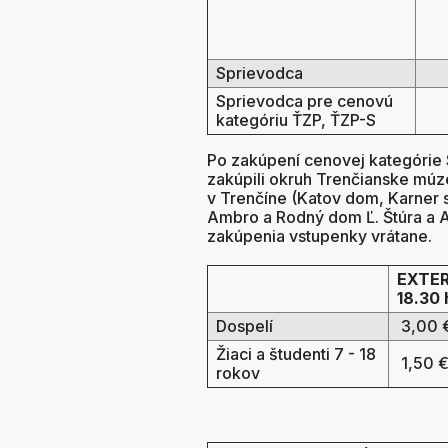
Sprievodca
Sprievodca pre cenovú
kategóriu ŤZP, ŤZP-S
Po zakúpení cenovej kategórie 
zakúpili okruh Trenčianske mú
v Trenčíne (Katov dom, Karner s
Ambro a Rodný dom Ľ. Štúra a 
zakúpenia vstupenky vrátane.
EXTERI
18.30 
Dospelí
3,00 
Žiaci a študenti 7 - 18
1,50 
rokov