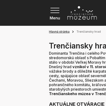
Menu
Hlavná stránka
Trenčiansky hrad
Trenčiansky hr
Dominanta Trenčína i celého Po
stredomorskú oblasť s Pobaltí
stálo v období Veľkej Moravy h
Dnešný hrad
vznikol v 11. storo
vážske brody a dôležité karpat
cesty, spájajúce oblasť severn
Čechami, Moravou, Sliezskom a 
pohraničného komitátu, kráľovsk
starobylých priestoroch umiest
Trenčianskeho múzea v Trenč
AKTUÁLNE OTVÁRACIE 