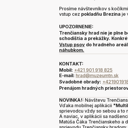
Prosíme návštevníkov s kočíkmi,
vstup cez
pokladňu Brezina
je 
UPOZORNENIE:
Trenčiansky hrad nie je plne b
schodištia a prekážky. Konkr
Vstup psov
do hradného areálu
náhubkom.
KONTAKT:
Mobil:
+421 901 918 825
E-mail:
hrad@muzeumtn.sk
Svadobné obrady:
+42190191
Prenájom hradných priestoro
NOVINKA!:
Návštevu Trenčians
Vďaka mobilnej aplikácii
"Multi
sprievodcu vždy so sebou a to n
A naviac, v aplikácii sa nadšen
Matúša Čáka Trenčianskeho a d
sprievodu Trenčiansky hradom: