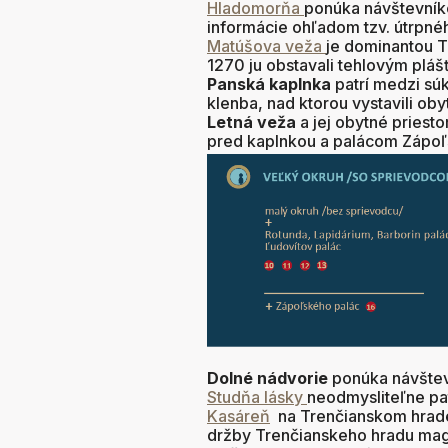
Hladomorňa
ponúka návštevníko
informácie ohľadom tzv. útrpnéh
Matúšova veža
je dominantou T
1270 ju obstavali tehlovým pláš
Panská kaplnka
patrí medzi súk
klenba, nad ktorou vystavili ob
Letná veža
a jej obytné priest
pred kaplnkou a palácom Zápoľ
Dolné nádvorie
ponúka návštevn
Studňa lásky
neodmysliteľne pa
Kasáreň
na Trenčianskom hrade
držby Trenčianskeho hradu magn