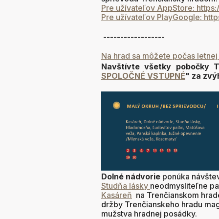
Pre užívateľov AppStore:
https:
Pre užívateľov PlayGoogle:
http
------------------
Na hrad sa môžete počas letnej
Navštívte všetky pobočky 
SPOLOČNÉ VSTUPNÉ
" za zv
Dolné nádvorie
ponúka návštevn
Studňa lásky
neodmysliteľne pa
Kasáreň
na Trenčianskom hrade
držby Trenčianskeho hradu magn
mužstva hradnej posádky.