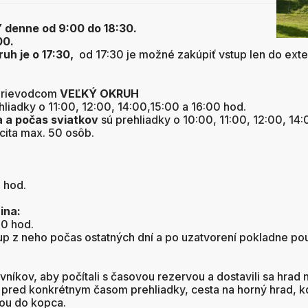
denne od 9:00 do 18:30.
00.
h je o 17:30,
od 17:30 je možné zakúpiť vstup len do exte
prievodcom
VEĽKÝ OKRUH
hliadky o 11:00, 12:00, 14:00,15:00 a 16:00 hod.
a
a počas sviatkov
sú prehliadky o 10:00, 11:00, 12:00, 14:
cita max. 50 osôb.
 hod.
ina:
30 hod.
up z neho počas ostatných dní a po uzatvorení pokladne po
níkov, aby počítali s časovou rezervou a dostavili sa hrad
pred konkrétnym časom prehliadky, cesta na horný hrad, kd
ou do kopca.