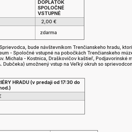
DOPLATOK
SPOLOČNÉ
VSTUPNÉ
2,00 €
zdarma
Sprievodca, bude návštevníkom Trenčianskeho hradu, ktorí
zeum - Spoločné vstupné na pobočkách Trenčianskeho múz
v. Michala - Kostnica, Draškovičov kaštieľ, Podjavorinské 
A. Dubčeka) umožnený vstup na Veľký okruh so sprievodco
ÉRY HRADU (v predaji od 17:30 do
hod.)
€
€