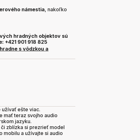
erového námestia
, nakoľko
tlivých hradných objektov sú
e: +421 901 918 825
hradne s vôdzkou a
žívať ešte viac.
e mať teraz svojho audio
arskom jazyku.
i zblízka si prezrieť model
 mobilu a užívajte si audio