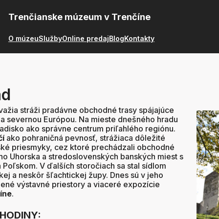
Trenčianske múzeum v Trenčíne
O múzeu
Služby
Online predaj
Blog
Kontakty
ad
važia stráži pradávne obchodné trasy spájajúce
m a severnou Európou. Na mieste dnešného hradu
radisko ako správne centrum priľahlého regiónu.
čí
ako pohraničná pevnosť, strážiaca dôležité
ské priesmyky, cez ktoré prechádzali obchodné
ého Uhorska a stredoslovenských banských miest s
Poľskom. V ďalších storočiach sa stal sídlom
ej a neskôr šľachtickej župy. Dnes sú v jeho
nené výstavné priestory a viaceré expozície
íne
.
HODINY: