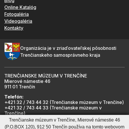
Blog
Online Katalóg
Fotogaléria
Videogaléria
Kontakty
Organizácia je v zriaďovateľskej pôsobnosti
Trenčianskeho samosprávneho kraja
TRENČIANSKE MÚZEUM V TRENČÍNE
Mierové námestie 46
911 01 Trenčín
Telefón:
+421 32 / 743 44 32 (Trenčianske múzeum v Trenčíne)
+421 32 / 743 44 33 (Trenčianske múzeum v
Trenčíne)
+421 901 918 825 (Trenčiansky hrad - informátor -
Trenčianske múzeum v Trenčíne, Mierové námestie 46
počas otváracích hodín hradu)
(P.O.BOX 120), 912 50 Trenčín používa na tomto webovom