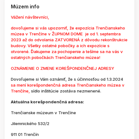
Múzem info
Vážení návštevníci,
dovoľujeme si vás upozorniť, že expozícia Trenčianskeho
múzea v Trenčíne v ŽUPNOM DOME je od 1. septembra
2023 až do odvolania ZATVORENÁ z dôvodu rekonštrukcie
budovy. Všetky ostatné pobočky a ich expozície s
otvorené. Ďakujeme za pochopenie a tešíme sa na vás v
ostatných pobočkách Trenčianskeho múzea!
OZNÁMENIE O ZMENE KOREŠPONDENČNEJ ADRESY
Dovoľujeme si Vám oznámiť, že s účinnosťou od 1.3.2024
sa mení korešpondenčná adresa Trenčianskeho múzea v
Trenčíne,
sídlo inštitúcie zostáva nezmenené.
Aktuálna korešpondenčná adresa:
Trenčianske múzeum v Trenčíne
Jilemnického 532/2
911 01 Trenčín