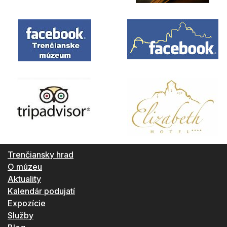
Trenčiansky hrad
O múzeu
Aktuality
Kalendár podujatí
Expozície
Služby