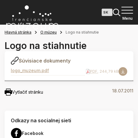
Menu
Hlavná stránka
O múzeu
Logo na stiahnutie
Logo na stiahnutie
Súvisiace dokumenty
logo_muzeum.pdf
PDF
, 244,79 kB
18.07.2011
Vytlačiť stránku
Odkazy na socialnej sieti
Facebook