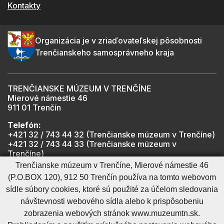
Kontakty
Organizácia je v zriaďovateľskej pôsobnosti
Trenčianskeho samosprávneho kraja
TRENČIANSKE MÚZEUM V TRENČÍNE
Mierové námestie 46
911 01 Trenčín
Telefón:
+421 32 / 743 44 32 (Trenčianske múzeum v Trenčíne)
+421 32 / 743 44 33 (Trenčianske múzeum v
Trenčíne)
+421 901 918 825 (Trenčiansky hrad - informátor -
Trenčianske múzeum v Trenčíne, Mierové námestie 46
počas otváracích hodín hradu)
(P.O.BOX 120), 912 50 Trenčín používa na tomto webovom
sídle súbory cookies, ktoré sú použité za účelom sledovania
návštevnosti webového sídla alebo k prispôsobeniu
Mapa stránky
RSS
Cookies nastavenie
Ochrana osobných údajov
zobrazenia webových stránok www.muzeumtn.sk.
Cookies - viac informácií
Vyhlásenie o prístupnosti