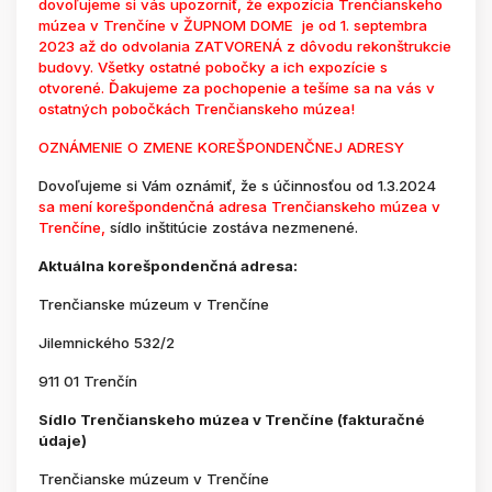
dovoľujeme si vás upozorniť, že expozícia Trenčianskeho
múzea v Trenčíne v ŽUPNOM DOME je od 1. septembra
2023 až do odvolania ZATVORENÁ z dôvodu rekonštrukcie
budovy. Všetky ostatné pobočky a ich expozície s
otvorené. Ďakujeme za pochopenie a tešíme sa na vás v
ostatných pobočkách Trenčianskeho múzea!
OZNÁMENIE O ZMENE KOREŠPONDENČNEJ ADRESY
Dovoľujeme si Vám oznámiť, že s účinnosťou od 1.3.2024
sa mení korešpondenčná adresa Trenčianskeho múzea v
Trenčíne,
sídlo inštitúcie zostáva nezmenené.
Aktuálna korešpondenčná adresa:
Trenčianske múzeum v Trenčíne
Jilemnického 532/2
911 01 Trenčín
Sídlo Trenčianskeho múzea v Trenčíne (fakturačné
údaje)
Trenčianske múzeum v Trenčíne