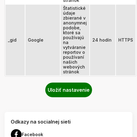
stránok
Štatistické
údaje
zbierané v
anonymnej
podobe,
ktoré sa
používajú
_gid
Google
24 hodín
HTTPS
na
vytváranie
reportov o
používaní
našich
webových
stránok
Odkazy na socialnej sieti
Facebook