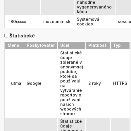
náhodne
vygenerovaného
kódu
Systémová
TS0xxxxx
muzeumtn.sk
sessi
cookies
Štatistické
Meno
Poskytovateľ
Účel
Platnosť
Typ
Štatistické
údaje
zbierané v
anonymnej
podobe,
ktoré sa
používajú
__utma
Google
2 roky
HTTPS
na
vytváranie
reportov o
používaní
našich
webových
stránok
Štatistické
údaje
zbierané v