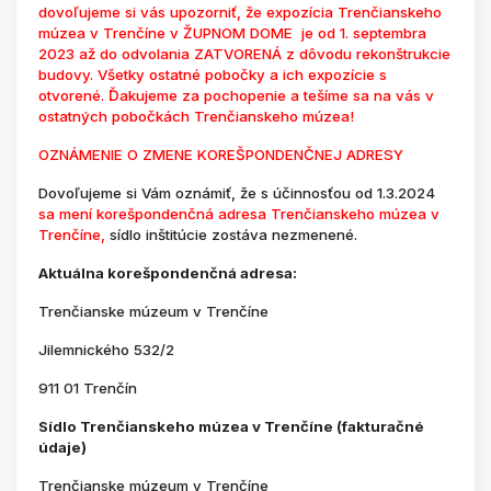
dovoľujeme si vás upozorniť, že expozícia Trenčianskeho
múzea v Trenčíne v ŽUPNOM DOME je od 1. septembra
2023 až do odvolania ZATVORENÁ z dôvodu rekonštrukcie
budovy. Všetky ostatné pobočky a ich expozície s
otvorené. Ďakujeme za pochopenie a tešíme sa na vás v
ostatných pobočkách Trenčianskeho múzea!
OZNÁMENIE O ZMENE KOREŠPONDENČNEJ ADRESY
Dovoľujeme si Vám oznámiť, že s účinnosťou od 1.3.2024
sa mení korešpondenčná adresa Trenčianskeho múzea v
Trenčíne,
sídlo inštitúcie zostáva nezmenené.
Aktuálna korešpondenčná adresa:
Trenčianske múzeum v Trenčíne
Jilemnického 532/2
911 01 Trenčín
Sídlo Trenčianskeho múzea v Trenčíne (fakturačné
údaje)
Trenčianske múzeum v Trenčíne