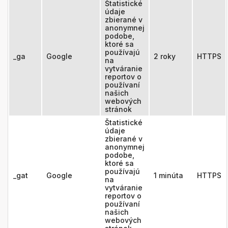
Štatistické
údaje
zbierané v
anonymnej
podobe,
ktoré sa
používajú
_ga
Google
2 roky
HTTPS
na
vytváranie
reportov o
používaní
našich
webových
stránok
Štatistické
údaje
zbierané v
anonymnej
podobe,
ktoré sa
používajú
_gat
Google
1 minúta
HTTPS
na
vytváranie
reportov o
používaní
našich
webových