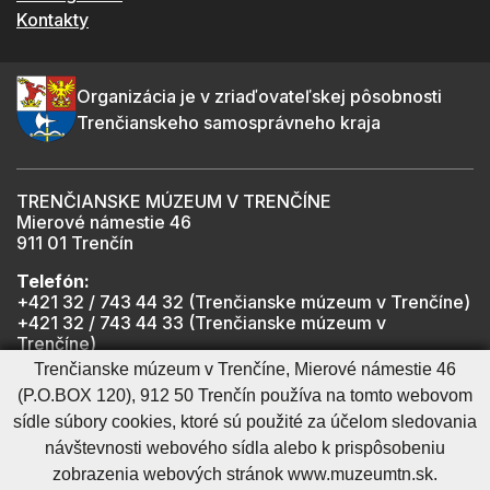
Kontakty
Organizácia je v zriaďovateľskej pôsobnosti
Trenčianskeho samosprávneho kraja
TRENČIANSKE MÚZEUM V TRENČÍNE
Mierové námestie 46
911 01 Trenčín
Telefón:
+421 32 / 743 44 32 (Trenčianske múzeum v Trenčíne)
+421 32 / 743 44 33 (Trenčianske múzeum v
Trenčíne)
+421 901 918 825 (Trenčiansky hrad - informátor -
Trenčianske múzeum v Trenčíne, Mierové námestie 46
počas otváracích hodín hradu)
(P.O.BOX 120), 912 50 Trenčín používa na tomto webovom
sídle súbory cookies, ktoré sú použité za účelom sledovania
návštevnosti webového sídla alebo k prispôsobeniu
Mapa stránky
RSS
Cookies nastavenie
Ochrana osobných údajov
zobrazenia webových stránok www.muzeumtn.sk.
Cookies - viac informácií
Vyhlásenie o prístupnosti