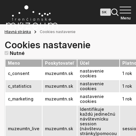
Menu
Hlavná stránka
Cookies nastavenie
Cookies nastavenie
Nutné
Meno
Poskytovateľ
Účel
Platn
nastavenie
c_consent
muzeumtn.sk
1 rok
cookies
nastavenie
c_statistics
muzeumtn.sk
1 rok
cookies
nastavenie
c_marketing
muzeumtn.sk
1 rok
cookies
Identifikuje
každú jedinečnú
návštevnícku
session
muzeumtn_live
muzeumtn.sk
(návštevu
sessi
stránky)pomocou