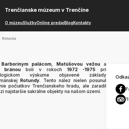
Trenčianske múzeum v Trenčíne
O múzeu
Služby
Online predaj
Blog
Kontakty
Rotunda
i
Barborinym palácom
,
Matúšovou vežou
a
u bránou
boli v rokoch
1972 -1975
pri
eologickom výskume objavené základy
Odkaz
ománskej
Rotundy
. Tento nález nielen posunul
nie počiatkov Trenčianskeho hradu, ale zaradil
F
zi najstaršie sakrálne objekty na našom území.
T