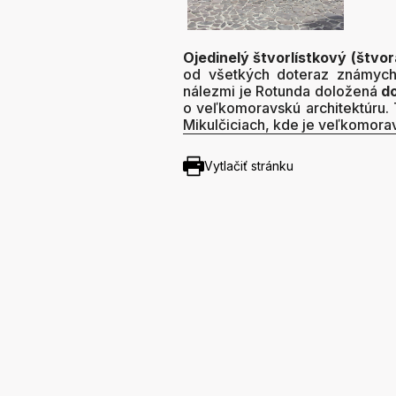
Ojedinelý štvorlístkový (štvo
od všetkých doteraz známych 
nálezmi je Rotunda doložená
do
o veľkomoravskú architektúru
Mikulčiciach, kde je veľkomora
Vytlačiť stránku