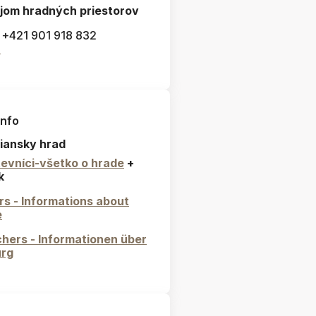
jom hradných priestorov
: +421 901 918 832
l
info
iansky hrad
evníci-všetko o hrade
+
k
ors - Informations about
e
hers - Informationen über
urg