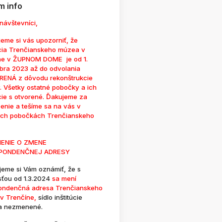
 info
návštevníci,
eme si vás upozorniť, že
cia Trenčianskeho múzea v
ne v ŽUPNOM DOME je od 1.
bra 2023 až do odvolania
ENÁ z dôvodu rekonštrukcie
. Všetky ostatné pobočky a ich
cie s otvorené. Ďakujeme za
enie a tešíme sa na vás v
ých pobočkách Trenčianskeho
ENIE O ZMENE
PONDENČNEJ ADRESY
jeme si Vám oznámiť, že s
sťou od 1.3.2024
sa mení
ondenčná adresa Trenčianskeho
v Trenčíne,
sídlo inštitúcie
a nezmenené.