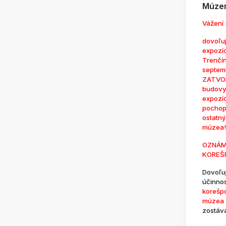
Múzem
Vážení 
dovoľuj
expozí
Trenčí
septem
ZATVOR
budovy
expozí
pochop
ostatn
múzea!
OZNÁM
KOREŠ
Dovoľu
účinno
korešp
múzea 
zostáv