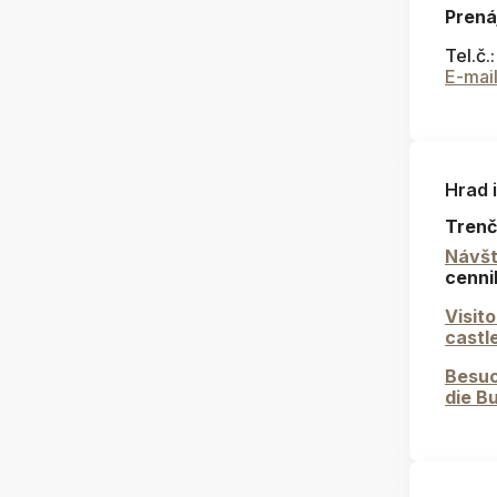
Prená
Tel.č.
E-mai
Hrad 
Trenč
Návšt
cenni
Visit
castl
Besuc
die B