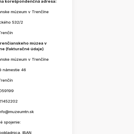
na korešpondenčná adresa:
anske múzeum v Trenčíne
ického 532/2
Trenčín
Trenčianskeho múzea v
ne (fakturačné údaje)
anske múzeum v Trenčíne
é námestie 46
Trenčín
059199
21452202
 info@muzeumtn.sk
é spojenie:
pokladnica, IBAN