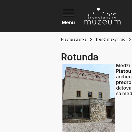
Menu
Hlavná stránka
Trenčiansky hrad
Rotunda
Medz
Piato
arch
predr
datova
sa med