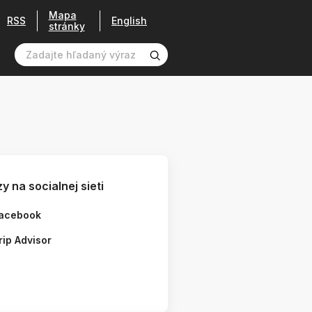
Mapa
RSS
English
stránky
y na socialnej sieti
acebook
rip Advisor