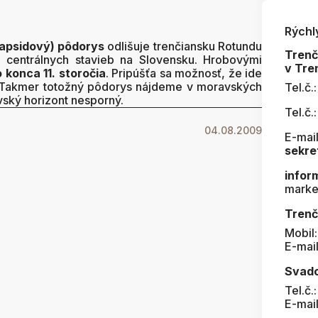
Rýchl
rapsidový) pôdorys
odlišuje trenčiansku Rotundu
Tren
centrálnych stavieb na Slovensku. Hrobovými
v Tre
 konca 11. storočia
. Pripúšťa sa možnosť, že ide
. Takmer totožný pôdorys nájdeme v moravských
Tel.č.
vský horizont nesporný.
Tel.č.
04.08.2009
E-mail
sekre
infor
marke
Trenč
Mobil
E-mai
Svad
Tel.č.
E-mai