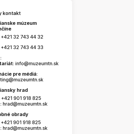
y kontakt
čianske múzeum
nčíne
: +421 32 743 44 32
: +421 32 743 44 33
:
tariát
: info@muzeumtn.sk
mácie pre médiá
:
ting@muzeumtn.sk
iansky hrad
: +421 901 918 825
l: hrad@muzeumtn.sk
obné obrady
: +421 901 918 825
l: hrad@muzeumtn.sk