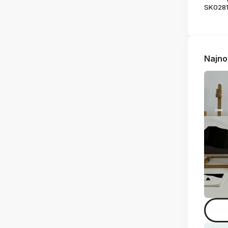
SK028
Najno