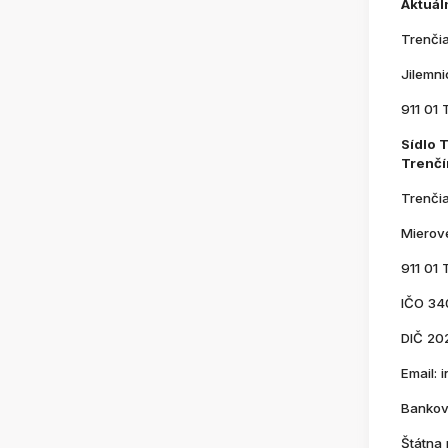
Aktuál
Trenči
Jilemn
911 01 
Sídlo 
Trenčí
Trenči
Mierov
911 01 
IČO 34
DIČ 20
Email:
Bankov
Štátna 