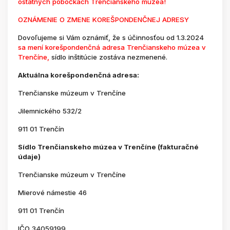
ostatných pobočkách Trenčianskeho múzea!
OZNÁMENIE O ZMENE KOREŠPONDENČNEJ ADRESY
Dovoľujeme si Vám oznámiť, že s účinnosťou od 1.3.2024
sa mení korešpondenčná adresa Trenčianskeho múzea v
Trenčíne,
sídlo inštitúcie zostáva nezmenené.
Aktuálna korešpondenčná adresa:
Trenčianske múzeum v Trenčíne
Jilemnického 532/2
911 01 Trenčín
Sídlo Trenčianskeho múzea v Trenčíne (fakturačné
údaje)
Trenčianske múzeum v Trenčíne
Mierové námestie 46
911 01 Trenčín
IČO 34059199