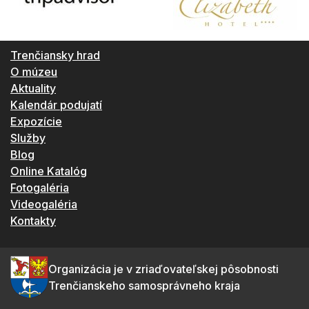
Trenčiansky hrad
O múzeu
Aktuality
Kalendár podujatí
Expozície
Služby
Blog
Online Katalóg
Fotogaléria
Videogaléria
Kontakty
Organizácia je v zriaďovateľskej pôsobnosti
Trenčianskeho samosprávneho kraja