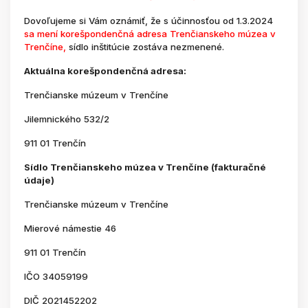
Dovoľujeme si Vám oznámiť, že s účinnosťou od 1.3.2024
sa mení korešpondenčná adresa Trenčianskeho múzea v
Trenčíne,
sídlo inštitúcie zostáva nezmenené.
Aktuálna korešpondenčná adresa:
Trenčianske múzeum v Trenčíne
Jilemnického 532/2
911 01 Trenčín
Sídlo Trenčianskeho múzea v Trenčíne (fakturačné
údaje)
Trenčianske múzeum v Trenčíne
Mierové námestie 46
911 01 Trenčín
IČO 34059199
DIČ 2021452202