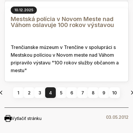
10.12.2025
Mestská polícia v Novom Meste nad
Váhom oslavuje 100 rokov výstavou
Trenčianske múzeum v Trenčíne v spolupráci s
Mestskou políciou v Novom meste nad Váhom
pripravilo výstavu "100 rokov služby občanom a
mestu"
1
2
3
4
5
6
7
8
9
10
03.05.2012
Vytlačiť stránku