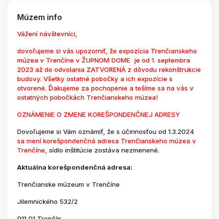
Múzem info
Vážení návštevníci,
dovoľujeme si vás upozorniť, že expozícia Trenčianskeho
múzea v Trenčíne v ŽUPNOM DOME je od 1. septembra
2023 až do odvolania ZATVORENÁ z dôvodu rekonštrukcie
budovy. Všetky ostatné pobočky a ich expozície s
otvorené. Ďakujeme za pochopenie a tešíme sa na vás v
ostatných pobočkách Trenčianskeho múzea!
OZNÁMENIE O ZMENE KOREŠPONDENČNEJ ADRESY
Dovoľujeme si Vám oznámiť, že s účinnosťou od 1.3.2024
sa mení korešpondenčná adresa Trenčianskeho múzea v
Trenčíne,
sídlo inštitúcie zostáva nezmenené.
Aktuálna korešpondenčná adresa:
Trenčianske múzeum v Trenčíne
Jilemnického 532/2
911 01 Trenčín