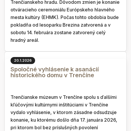
Trenčianskeho hradu. Dôvodom zmien je konanie
otváracieho ceremoniálu Európskeho hlavného
mesta kultúry (EHMK). Počas tohto obdobia bude
pokladňa od lesoparku Brezina zatvorená a v
sobotu 14. februára zostane zatvorený celý
hradný areál.
20.1.2026
Spoločné vyhlásenie k asanácií
historického domu v Trenčíne
Trenčianske múzeum v Trenčíne spolu s ďalšími
kľúčovými kultúrnymi inštitúciami v Trenčíne
vydalo vyhlásenie, v ktorom zásadne odsudzuje
konanie, ku ktorému došlo dňa 17. januára 2026,
pri ktorom bol bez príslušných povolení