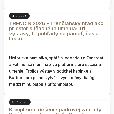
4.2.2026
TRENCIN 2026 - Trenčiansky hrad ako
priestor súčasného umenia: Tri
výstavy, tri pohľady na pamäť, čas a
lásku
Historická pamiatka, spätá s legendou o Omarovi
a Fatime, sa mení na živú platformu pre súčasné
umenie. Trojica výstav v gotickej kaplnke a
Barborinom paláci vytvára výnimočný dialóg
medzi minulosťou a prítomnosťou.
30.1.2026
Komplexné riešenie parkovej záhrady