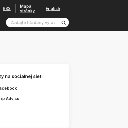
Mapa
RSS
English
stránky
y na socialnej sieti
acebook
rip Advisor