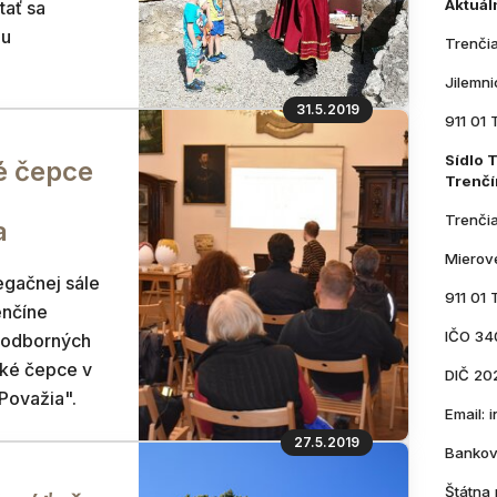
Aktuál
tať sa
ou
Trenči
Jilemn
31.5.2019
911 01 
Sídlo 
é čepce
Trenčí
Trenči
a
Mierov
egačnej sále
911 01 
enčíne
IČO 34
h odborných
ké čepce v
DIČ 20
Považia".
Email:
27.5.2019
Bankov
Štátna 