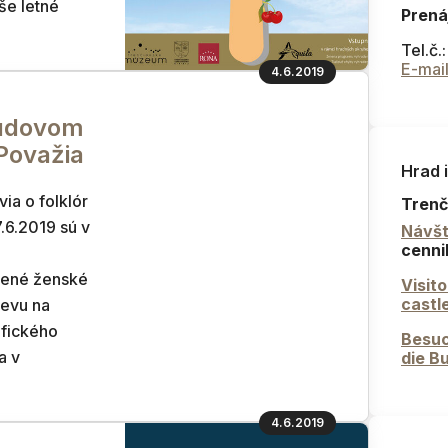
še letné
Prená
Tel.č.
E-mai
4.6.2019
ľudovom
Považia
Hrad 
ia o folklór
Trenč
7.6.2019 sú v
Návšt
cenni
vené ženské
Visit
castl
devu na
afického
Besuc
a v
die B
4.6.2019