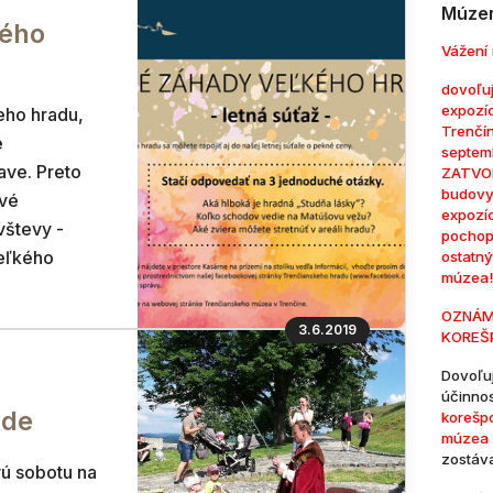
Múzem
kého
Vážení 
dovoľuj
expozí
eho hradu,
Trenčí
e
septem
ave. Preto
ZATVOR
budovy
avé
expozí
vštevy -
pochop
veľkého
ostatn
múzea!
OZNÁM
3.6.2019
KOREŠ
Dovoľu
účinno
ade
korešp
múzea 
zostáv
vú sobotu na