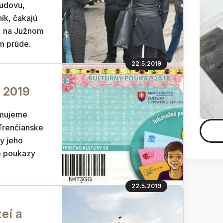
budovu,
ík, čakajú
, na Južnom
m prúde.
22.5.2019
 2019
amujeme
Trenčianske
y jeho
e poukazy
22.5.2019
eí a