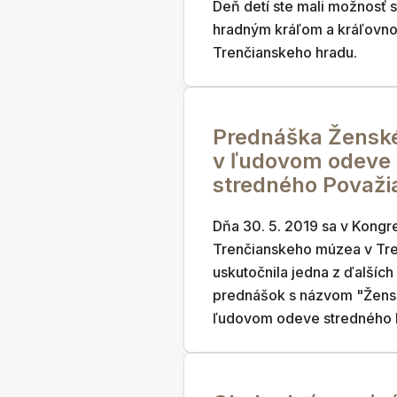
Deň detí ste mali možnosť s
hradným kráľom a kráľovn
Trenčianskeho hradu.
Prednáška Žensk
v ľudovom odeve
stredného Považi
Dňa 30. 5. 2019 sa v Kongr
Trenčianskeho múzea v Tr
uskutočnila jedna z ďalšíc
prednášok s názvom "Žens
ľudovom odeve stredného 