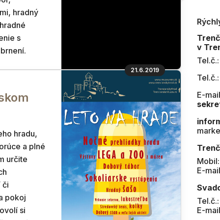
ami, hradný
Rýchl
 hradné
enie s
Tren
v Tre
brnení.
Tel.č.
21.6.2019
Tel.č.
E-mail
nskom
sekre
infor
marke
eho hradu,
horúce a plné
Trenč
 určite
Mobil
E-mai
ch
 či
Svad
a pokoj
Tel.č.
volí si
E-mai