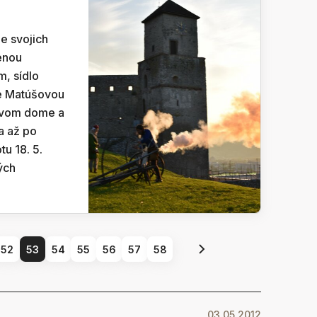
e svojich
ženou
, sídlo
e Matúšovou
tovom dome a
la až po
tu 18. 5.
ých
52
53
54
55
56
57
58
03.05.2012