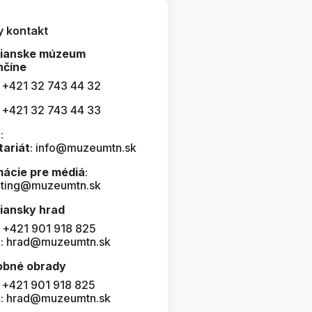
y kontakt
čianske múzeum
nčíne
: +421 32 743 44 32
: +421 32 743 44 33
:
tariát
: info@muzeumtn.sk
mácie pre médiá
:
ting@muzeumtn.sk
iansky hrad
: +421 901 918 825
l: hrad@muzeumtn.sk
obné obrady
: +421 901 918 825
l: hrad@muzeumtn.sk