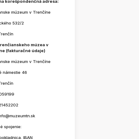
na korešpondenčná adresa:
anske múzeum v Trenčíne
ického 532/2
Trenčín
Trenčianskeho múzea v
ne (fakturačné údaje)
anske múzeum v Trenčíne
é námestie 46
Trenčín
059199
21452202
 info@muzeumtn.sk
é spojenie:
pokladnica, IBAN