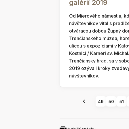
galérií 2019
Od Mierového námestia, kd
návštevníkov vítal s predĺ
otváracou dobou Župný dom
Trenčianskeho múzea, hor
ulicou s expozíciami v Ka
Kostnici / Karneri sv. Micha
Trenčiansky hrad, sa v sobo
2019 ozývali kroky zvedav
návštevníkov.
49
50
51