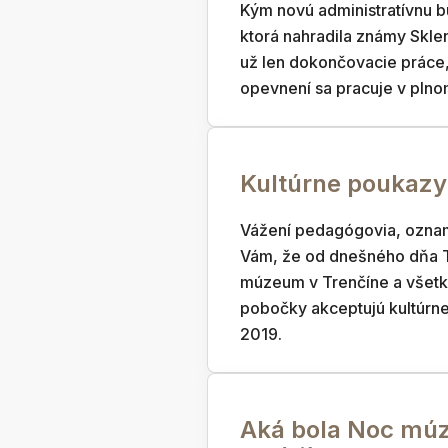
Kým novú administratívnu 
ktorá nahradila známy Sklen
už len dokončovacie práce
opevnení sa pracuje v plno
Kultúrne poukazy
Vážení pedagógovia, ozn
Vám, že od dnešného dňa 
múzeum v Trenčíne a všetk
pobočky akceptujú kultúrn
2019.
Aká bola Noc múz