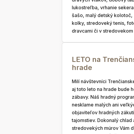
lukostreľba, vrhanie seker
šašo, malý detský kolotoč,
kolky, stredoveký tenis, fot
dravcami či v stredovekom 
LETO na Trenčia
hrade
Milí návštevníci Trenčiansk
aj toto leto na hrade bude 
zábavy. Náš hradný program
nesklame malých ani veľký
objaviteľov hradných zákutí
tajomstiev. Dokonalý chlad 
stredovekých múrov Vám do