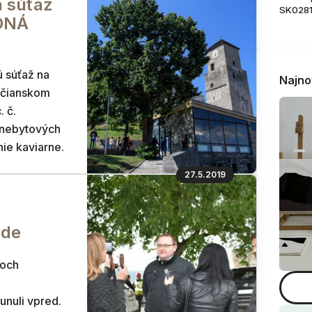
 súťaž
SK028
ADNÁ
 súťaž na
Najno
nčianskom
. č.
 nebytových
ie kaviarne.
27.5.2019
ade
voch
nuli vpred.