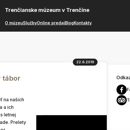
Trenčianske múzeum v Trenčíne
O múzeu
Služby
Online predaj
Blog
Kontakty
22.6.2019
ý tábor
Odkaz
F
ť na našich
T
a a ich
s letnej
ade. Prelety
or,