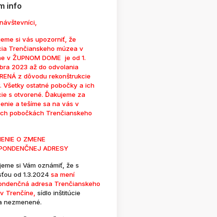
 info
návštevníci,
eme si vás upozorniť, že
cia Trenčianskeho múzea v
ne v ŽUPNOM DOME je od 1.
bra 2023 až do odvolania
ENÁ z dôvodu rekonštrukcie
. Všetky ostatné pobočky a ich
cie s otvorené. Ďakujeme za
enie a tešíme sa na vás v
ých pobočkách Trenčianskeho
ENIE O ZMENE
PONDENČNEJ ADRESY
jeme si Vám oznámiť, že s
sťou od 1.3.2024
sa mení
ondenčná adresa Trenčianskeho
v Trenčíne,
sídlo inštitúcie
a nezmenené.