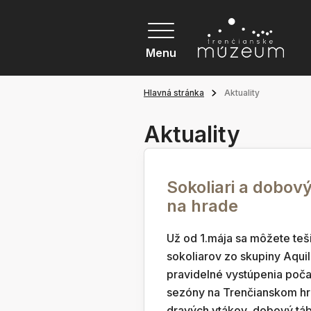
Menu
Hlavná stránka
Aktuality
Aktuality
Sokoliari a dobov
na hrade
Už od 1.mája sa môžete teši
sokoliarov zo skupiny Aquil
pravidelné vystúpenia poča
sezóny na Trenčianskom hr
dravých vtákov, dobový táb