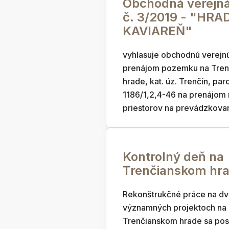
Obchodná verejná
č. 3/2019 - "HR
KAVIAREŇ"
vyhlasuje obchodnú verejnú
prenájom pozemku na Tre
hrade, kat. úz. Trenčín, parc
1186/1,2,4-46 na prenájom
priestorov na prevádzkovan
Kontrolný deň na
Trenčianskom hr
Rekonštrukčné práce na d
významných projektoch na
Trenčianskom hrade sa posu