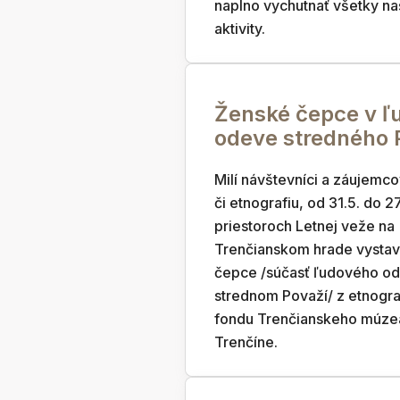
naplno vychutnať všetky na
aktivity.
Ženské čepce v 
odeve stredného 
Milí návštevníci a záujemcov
či etnografiu, od 31.5. do 2
priestoroch Letnej veže na
Trenčianskom hrade vysta
čepce /súčasť ľudového o
strednom Považí/ z etnogr
fondu Trenčianskeho múze
Trenčíne.