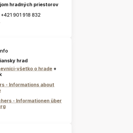
jom hradných priestorov
: +421 901 918 832
l
info
iansky hrad
evníci-všetko o hrade
+
k
ors - Informations about
e
hers - Informationen über
urg