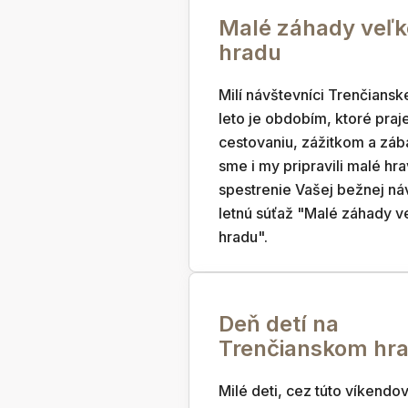
Malé záhady veľ
hradu
Milí návštevníci Trenčiansk
leto je obdobím, ktoré praj
cestovaniu, zážitkom a záb
sme i my pripravili malé hr
spestrenie Vašej bežnej ná
letnú súťaž "Malé záhady 
hradu".
Deň detí na
Trenčianskom hr
Milé deti, cez túto víkendo