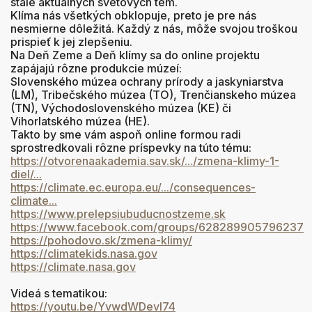
stále aktuálnych svetových tém.
Klíma nás všetkých obklopuje, preto je pre nás
nesmierne dôležitá. Každý z nás, môže svojou troškou
prispieť k jej zlepšeniu.
Na
Deň Zeme a Deň klímy sa do online projektu
zapájajú rôzne produkcie múzeí:
Slovenského múzea ochrany prírody a jaskyniarstva
(LM), Tribečského múzea (TO), Trenčianskeho múzea
(TN), Východoslovenského múzea (KE) či
Vihorlatského múzea (HE).
Takto by sme vám aspoň online formou radi
sprostredkovali rôzne príspevky na túto tému:
https://otvorenaakademia.sav.sk/.../zmena-klimy-1-
diel/...
https://climate.ec.europa.eu/.../consequences-
climate...
https://www.prelepsiubuducnostzeme.sk
https://www.facebook.com/groups/628289905796237
https://pohodovo.sk/zmena-klimy/
https://climatekids.nasa.gov
https://climate.nasa.gov
Videá s tematikou:
https://youtu.be/YvwdWDevI74