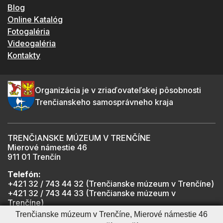
Blog
Online Katalóg
Fotogaléria
Videogaléria
Kontakty
Organizácia je v zriaďovateľskej pôsobnosti
Trenčianskeho samosprávneho kraja
TRENČIANSKE MÚZEUM V TRENČÍNE
Mierové námestie 46
911 01 Trenčín
Telefón:
+421 32 / 743 44 32 (Trenčianske múzeum v Trenčíne)
+421 32 / 743 44 33 (Trenčianske múzeum v
Trenčíne)
+421 901 918 825 (Trenčiansky hrad - informátor -
Trenčianske múzeum v Trenčíne, Mierové námestie 46
počas otváracích hodín hradu)