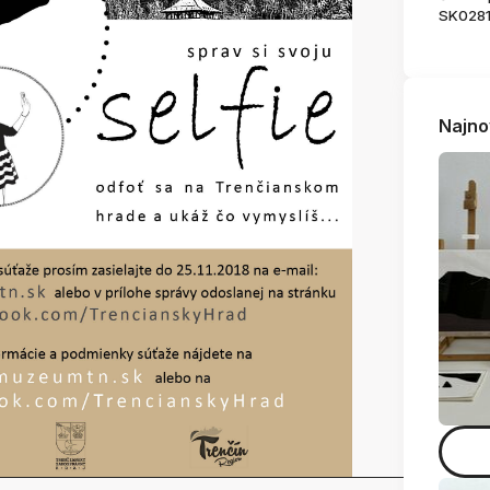
SK028
Najno