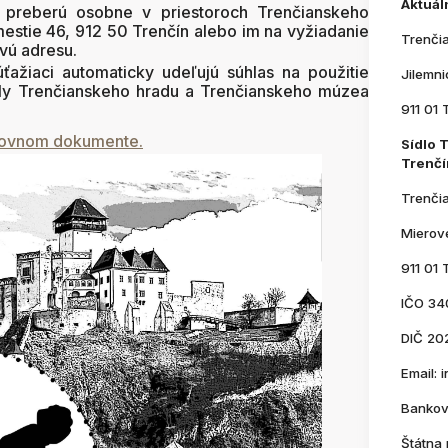
Aktuál
 preberú osobne v priestoroch Trenčianskeho
stie 46, 912 50 Trenčín alebo im na vyžiadanie
Trenči
vú adresu.
ťažiaci automaticky udeľujú súhlas na použitie
Jilemn
ely Trenčianskeho hradu a Trenčianskeho múzea
911 01 
dovnom dokumente.
Sídlo 
Trenčí
Trenči
Mierov
911 01 
IČO 34
DIČ 20
Email:
Bankov
Štátna 