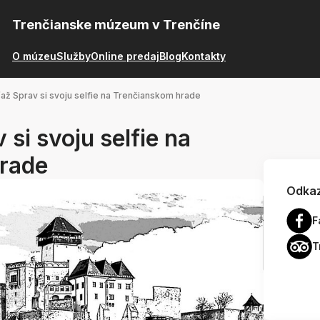
Trenčianske múzeum v Trenčíne
O múzeu
Služby
Online predaj
Blog
Kontakty
až Sprav si svoju selfie na Trenčianskom hrade
si svoju selfie na
rade
Odkaz
F
T