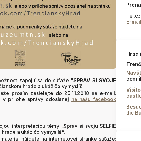
Prená
Tel.č.
E-mai
Hrad 
Trenč
Návšt
cenni
ožnosť zapojiť sa do súťaže
"SPRAV SI SVOJE
čianskom hrade a ukáž čo vymyslíš.
Visit
ťaže prosím zasielajte do 25.11.2018 na e-mail:
castl
 v prílohe správy odoslanej
na našu facebook
Besuc
die B
vojou interpretáciou témy „Sprav si svoju SELFIE
 hrade a ukáž čo vymyslíš“.
 materiál nájdete na internetovej stránke súťaže: