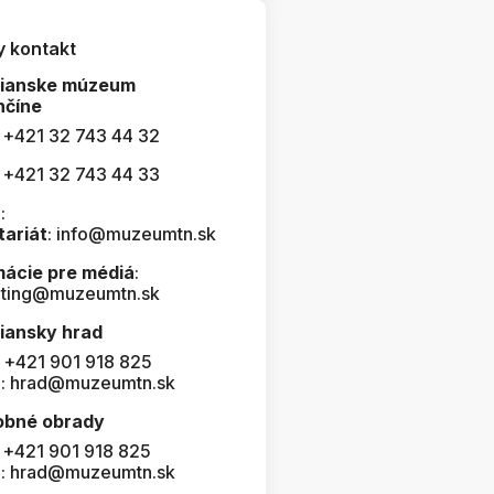
y kontakt
čianske múzeum
nčíne
: +421 32 743 44 32
: +421 32 743 44 33
:
tariát
: info@muzeumtn.sk
mácie pre médiá
:
ting@muzeumtn.sk
iansky hrad
: +421 901 918 825
l: hrad@muzeumtn.sk
obné obrady
: +421 901 918 825
l: hrad@muzeumtn.sk