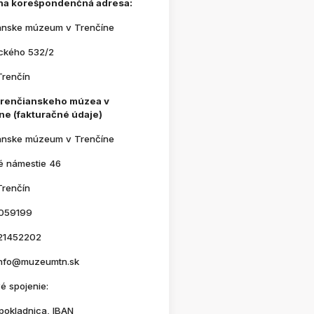
na korešpondenčná adresa:
anske múzeum v Trenčíne
ického 532/2
Trenčín
Trenčianskeho múzea v
ne (fakturačné údaje)
anske múzeum v Trenčíne
é námestie 46
Trenčín
059199
21452202
 info@muzeumtn.sk
é spojenie:
pokladnica, IBAN