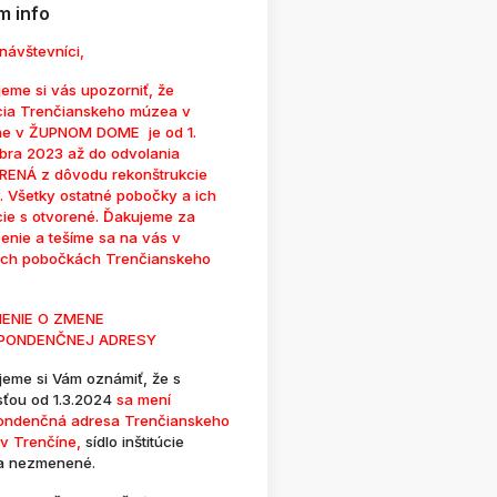
 info
návštevníci,
eme si vás upozorniť, že
cia Trenčianskeho múzea v
ne v ŽUPNOM DOME je od 1.
bra 2023 až do odvolania
ENÁ z dôvodu rekonštrukcie
. Všetky ostatné pobočky a ich
cie s otvorené. Ďakujeme za
enie a tešíme sa na vás v
ých pobočkách Trenčianskeho
ENIE O ZMENE
PONDENČNEJ ADRESY
jeme si Vám oznámiť, že s
sťou od 1.3.2024
sa mení
ondenčná adresa Trenčianskeho
v Trenčíne,
sídlo inštitúcie
a nezmenené.