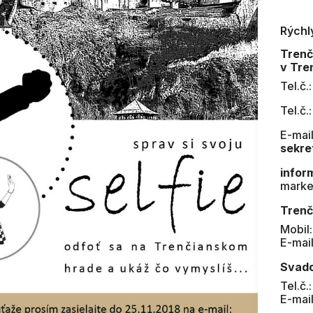
Rýchl
Tren
v Tre
Tel.č.
Tel.č.
E-mail
sekre
infor
marke
Trenč
Mobil
E-mai
Svad
Tel.č.
E-mai