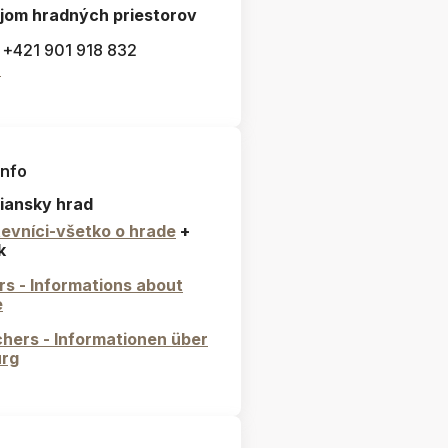
jom hradných priestorov
: +421 901 918 832
l
info
iansky hrad
evníci-všetko o hrade
+
k
ors - Informations about
e
hers - Informationen über
urg