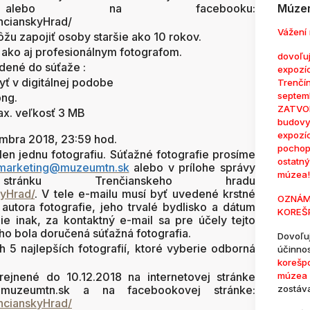
o na facebooku:
Múzem
ncianskyHrad/
Vážení 
ôžu zapojiť osoby staršie ako 10 rokov.
 ako aj profesionálnym fotografom.
dovoľuj
dené do súťaže :
expozí
yť v digitálnej podobe
Trenčí
septem
png.
ZATVOR
ax. veľkosť 3 MB
budovy
expozí
embra 2018, 23:59 hod.
pochop
len jednu fotografiu. Súťažné fotografie prosíme
ostatn
marketing
@m
uzeumtn.sk
alebo v prílohe správy
múzea!
ránku Trenčianskeho hradu
yHrad/
. V tele e-mailu musí byť uvedené krstné
OZNÁM
autora fotografie, jeho trvalé bydlisko a dátum
KOREŠ
e inak, za kontaktný e-mail sa pre účely tejto
ho bola doručená súťažná fotografia.
Dovoľu
5 najlepších fotografií, ktoré vyberie odborná
účinno
korešp
ejnené do 10.12.2018 na internetovej stránke
múzea 
muzeumtn.sk
a na facebookovej stránke:
zostáv
ncianskyHrad/