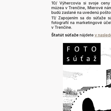
10/ Výhercovia si svoje ceny
múzea v Trenčíne, Mierové náme
budú zaslané na uvedenú pošto
11/ Zapojením sa do súťaže sú
fotografií na marketingové úč
v Trenčíne.
Štatút súťaže
nájdete
v nasle