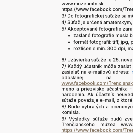
www.muzeumtn.sk
aleb
https://www.facebook.com/Tre
3/ Do fotografickej súťaže sa m
4/ Súťaž je určená amatérskym,
5/ Akceptované fotografie zara
zaslané fotografie musia b
formát fotografií: tiff, jpg, 
rozlíšenie min. 300 dpi, m
6/ Uzávierka súťaže je 25. nov
7/ Každý účastník môže zaslať 
zasielať na e-mailovú adresu:
odoslanej na st
www.facebook.com/Trenciansk
meno a priezvisko účastníka - 
narodenia. Ak účastník neuvedi
súťaže považuje e-mail, z ktoré
8/ Bude vybratých a ocenených 
komisia.
9/ Výsledky súťaže budú zver
Trenčianskeho múzea
www.
https://www.facebook.com/Tre