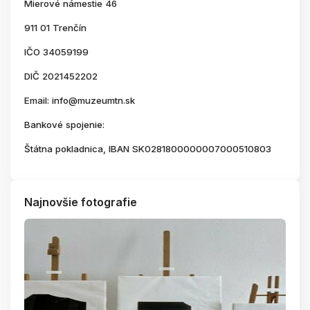
Mierové námestie 46
911 01 Trenčín
IČO 34059199
DIČ 2021452202
Email: info@muzeumtn.sk
Bankové spojenie:
Štátna pokladnica, IBAN SK0281800000007000510803
Najnovšie fotografie