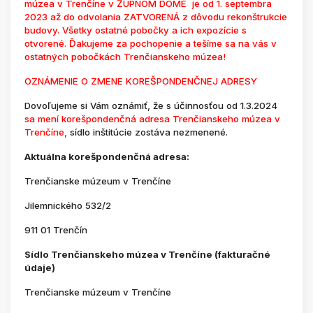
múzea v Trenčíne v ŽUPNOM DOME je od 1. septembra
2023 až do odvolania ZATVORENÁ z dôvodu rekonštrukcie
budovy. Všetky ostatné pobočky a ich expozície s
otvorené. Ďakujeme za pochopenie a tešíme sa na vás v
ostatných pobočkách Trenčianskeho múzea!
OZNÁMENIE O ZMENE KOREŠPONDENČNEJ ADRESY
Dovoľujeme si Vám oznámiť, že s účinnosťou od 1.3.2024
sa mení korešpondenčná adresa Trenčianskeho múzea v
Trenčíne,
sídlo inštitúcie zostáva nezmenené.
Aktuálna korešpondenčná adresa:
Trenčianske múzeum v Trenčíne
Jilemnického 532/2
911 01 Trenčín
Sídlo Trenčianskeho múzea v Trenčíne (fakturačné
údaje)
Trenčianske múzeum v Trenčíne