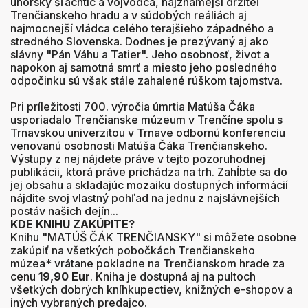
uhorský šľachtic a vojvodca, najznámejší držiteľ
Trenčianskeho hradu a v súdobých reáliách aj
najmocnejší vládca celého terajšieho západného a
stredného Slovenska. Dodnes je prezývaný aj ako
slávny "Pán Váhu a Tatier". Jeho osobnosť, život a
napokon aj samotná smrť a miesto jeho posledného
odpočinku sú však stále zahalené rúškom tajomstva.
Pri príležitosti 700. výročia úmrtia Matúša Čáka
usporiadalo Trenčianske múzeum v Trenčíne spolu s
Trnavskou univerzitou v Trnave odbornú konferenciu
venovanú osobnosti Matúša Čáka Trenčianskeho.
Výstupy z nej nájdete práve v tejto pozoruhodnej
publikácii, ktorá práve prichádza na trh. Zahĺbte sa do
jej obsahu a skladajúc mozaiku dostupných informácií
nájdite svoj vlastný pohľad na jednu z najslávnejších
postáv našich dejín...
KDE KNIHU ZAKÚPITE?
Knihu "MATÚŠ ČÁK TRENČIANSKY" si môžete osobne
zakúpiť na všetkých pobočkách Trenčianskeho
múzea* vrátane pokladne na Trenčianskom hrade za
cenu
19,90 Eur
.
Kniha je dostupná aj na pultoch
všetkých dobrých kníhkupectiev, knižných e-shopov a
iných vybraných predajco.