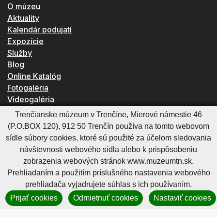
O múzeu
Aktuality
Kalendár podujatí
Expozície
Služby
Blog
Online Katalóg
Fotogaléria
Videogaléria
Kontakty
Trenčianske múzeum v Trenčíne, Mierové námestie 46
(P.O.BOX 120), 912 50 Trenčín používa na tomto webovom
sídle súbory cookies, ktoré sú použité za účelom sledovania
Organizácia je v zriaďovateľskej pôsobnosti
návštevnosti webového sídla alebo k prispôsobeniu
Trenčianskeho samosprávneho kraja
zobrazenia webových stránok www.muzeumtn.sk.
Prehliadaním a použitím príslušného nastavenia webového
prehliadača vyjadrujete súhlas s ich používaním.
TRENČIANSKE MÚZEUM V TRENČÍNE
Prijať cookies
Odmietnuť cookies
Nastaviť cookies
Mierové námestie 46
911 01 Trenčín