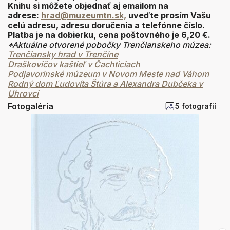
Knihu si môžete objednať aj emailom na
adrese:
hrad@muzeumtn.sk,
uveďte prosím Vašu
celú adresu, adresu doručenia a telefónne číslo.
Platba je na dobierku, cena poštovného je 6,20 €.
*Aktuálne otvorené pobočky Trenčianskeho múzea:
Trenčiansky hrad v Trenčíne
Draškovičov kaštieľ v Čachticiach
Podjavorinské múzeum v Novom Meste nad Váhom
Rodný dom Ľudovíta Štúra a Alexandra Dubčeka v
Uhrovci
Fotogaléria
5 fotografií