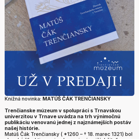
Knižná novinka:
MATÚŠ ČÁK TRENČIANSKY
Trenčianske múzeum
v spolupráci s
Trnavskou
univerzitou v Trnave
uvádza na trh výnimočnú
publikáciu venovanú jednej z najznámejších postáv
našej histórie.
Matúš Čák Trenčiansky ( *1260 – † 18. marec 1321) bol