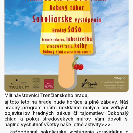
Milí návštevníci Trenčianskeho hradu,
aj toto leto na hrade bude horúce a plné zábavy. Náš
hradný program určite nesklame malých ani veľkých
objaviteľov hradných zákutí či tajomstiev. Dokonalý
chlad a pokoj stredovekých múrov Vám dovolí si
naplno vychutnať všetky naše letné aktivity>>>
- každodenné sokoliarske vystúpenia /pravidelne o