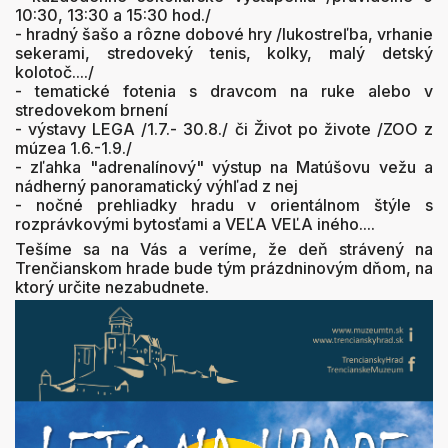
10:30, 13:30 a 15:30 hod./
- hradný šašo a rôzne dobové hry /lukostreľba, vrhanie
sekerami, stredoveký tenis, kolky, malý detský
kolotoč..../
- tematické fotenia s dravcom na ruke alebo v
stredovekom brnení
- výstavy LEGA /1.7.- 30.8./ či Život po živote /ZOO z
múzea 1.6.-1.9./
- zľahka "adrenalínový" výstup na Matúšovu vežu a
nádherný panoramatický výhľad z nej
- nočné prehliadky hradu v orientálnom štýle s
rozprávkovými bytosťami a VEĽA VEĽA iného....
Tešíme sa na Vás a veríme, že deň strávený na
Trenčianskom hrade bude tým prázdninovým dňom, na
ktorý určite nezabudnete.