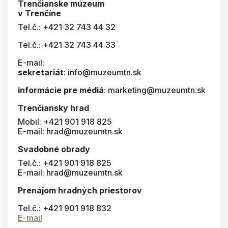
Trenčianske múzeum
v Trenčíne
Tel.č.: +421 32 743 44 32
Tel.č.: +421 32 743 44 33
E-mail:
sekretariát
: info@muzeumtn.sk
informácie pre médiá
: marketing@muzeumtn.sk
Trenčiansky hrad
Mobil: +421 901 918 825
E-mail: hrad@muzeumtn.sk
Svadobné obrady
Tel.č.: +421 901 918 825
E-mail: hrad@muzeumtn.sk
Prenájom hradných priestorov
Tel.č.: +421 901 918 832
E-mail