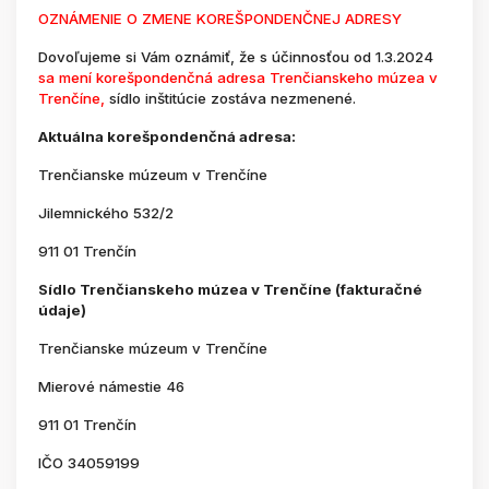
OZNÁMENIE O ZMENE KOREŠPONDENČNEJ ADRESY
Dovoľujeme si Vám oznámiť, že s účinnosťou od 1.3.2024
sa mení korešpondenčná adresa Trenčianskeho múzea v
Trenčíne,
sídlo inštitúcie zostáva nezmenené.
Aktuálna korešpondenčná adresa:
Trenčianske múzeum v Trenčíne
Jilemnického 532/2
911 01 Trenčín
Sídlo Trenčianskeho múzea v Trenčíne (fakturačné
údaje)
Trenčianske múzeum v Trenčíne
Mierové námestie 46
911 01 Trenčín
IČO 34059199