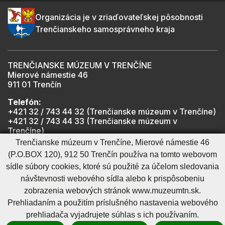
Organizácia je v zriaďovateľskej pôsobnosti
Trenčianskeho samosprávneho kraja
TRENČIANSKE MÚZEUM V TRENČÍNE
Mierové námestie 46
911 01 Trenčín
Telefón:
+421 32 / 743 44 32 (Trenčianske múzeum v Trenčíne)
+421 32 / 743 44 33 (Trenčianske múzeum v
Trenčíne)
+421 901 918 825 (Trenčiansky hrad - informátor -
Trenčianske múzeum v Trenčíne, Mierové námestie 46
počas otváracích hodín hradu)
(P.O.BOX 120), 912 50 Trenčín používa na tomto webovom
sídle súbory cookies, ktoré sú použité za účelom sledovania
návštevnosti webového sídla alebo k prispôsobeniu
Mapa stránky
RSS
Cookies nastavenie
Ochrana osobných údajov
zobrazenia webových stránok www.muzeumtn.sk.
Cookies - viac informácií
Vyhlásenie o prístupnosti
Prehliadaním a použitím príslušného nastavenia webového
Technický prevádzkovateľ
Správca obsahu
prehliadača vyjadrujete súhlas s ich používaním.
Generuje
CMS BUXUS