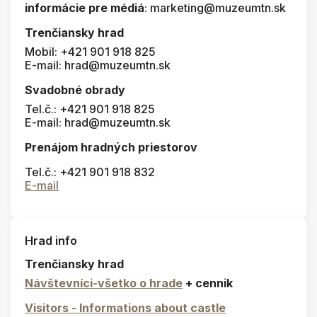
informácie pre médiá
: marketing@muzeumtn.sk
Trenčiansky hrad
Mobil: +421 901 918 825
E-mail: hrad@muzeumtn.sk
Svadobné obrady
Tel.č.: +421 901 918 825
E-mail: hrad@muzeumtn.sk
Prenájom hradných priestorov
Tel.č.: +421 901 918 832
E-mail
Hrad info
Trenčiansky hrad
Návštevníci-všetko o hrade
+ cennik
Visitors - Informations about castle