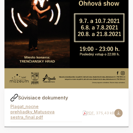
Súvisiace dokumenty
Plagat_nocne
prehliadky_Matusova
PDF
, 375,43 kB
sestra_final.pdf