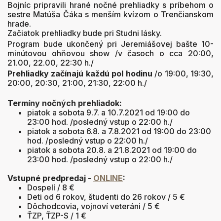
Bojníc pripravili hrané nočné prehliadky s príbehom o
sestre Matúša Čáka s menším kvízom o Trenčianskom
hrade.
Začiatok prehliadky bude pri Studni lásky.
Program bude ukončený pri Jeremiášovej bašte 10-
minútovou ohňovou show /v časoch o cca 20:00,
21.00, 22.00, 22:30 h./
Prehliadky začínajú každú pol hodinu
/o 19:00, 19:30,
20:00, 20:30, 21:00, 21:30, 22:00 h./
Termíny nočných prehliadok:
piatok a sobota 9.7. a 10.7.2021 od 19:00 do
23:00 hod. /posledný vstup o 22:00 h./
piatok a sobota 6.8. a 7.8.2021 od 19:00 do 23:00
hod. /posledný vstup o 22:00 h./
piatok a sobota 20.8. a 21.8.2021 od 19:00 do
23:00 hod. /posledný vstup o 22:00 h./
Vstupné predpredaj -
ONLINE
:
Dospelí / 8 €
Deti od 6 rokov, študenti do 26 rokov / 5 €
Dôchodcovia, vojnoví veteráni / 5 €
ŤZP, ŤZP-S / 1 €