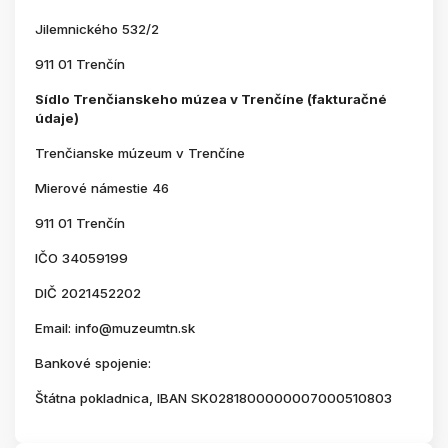
Jilemnického 532/2
911 01 Trenčín
Sídlo Trenčianskeho múzea v Trenčíne (fakturačné
údaje)
Trenčianske múzeum v Trenčíne
Mierové námestie 46
911 01 Trenčín
IČO 34059199
DIČ 2021452202
Email: info@muzeumtn.sk
Bankové spojenie:
Štátna pokladnica, IBAN SK0281800000007000510803