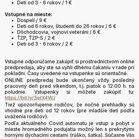
Deti od 3 - 6 rokov / 1 €
Vstupné na mieste:
Dospelí / 9 €
Deti od 6 rokov, študenti do 26 rokov / 6 €
Dôchodcovia, vojnoví veteráni / 6 €
ŤZP, ŤZP-S / 2 €
Deti od 3 - 6 rokov / 2 €
Vstupné odporúčame zakúpiť si prostredníctvom online
predpredaja, aby ste sa vyhli dlhému čakaniu v rade pri
pokladni. Časy uvedené na vstupenke sú orientačné.
ONLINE predpredaj bude ukončený vždy posledný
pracovný deň pred víkendom, t.j. piatok o 12:00 h. na
poludnie. Vstupenky si môžete zakúpiť tu:
https://bit.ly/3etX4WJ
Tiež upozorňujeme rodičov, že nočné prehliadky sú
vhodné pre deti od 12 rokov (pre mladšie deti podľa
uváženia rodičov).
Podľa aktuálneho Covid automatu je vstup a pobyt v
mieste hromadného podujatia možný len s prekrytými
hornými dýchacími cestami (rúško, šatka). Súčasne Vás