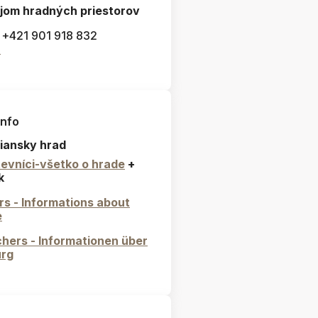
jom hradných priestorov
: +421 901 918 832
l
info
iansky hrad
evníci-všetko o hrade
+
k
ors - Informations about
e
hers - Informationen über
urg