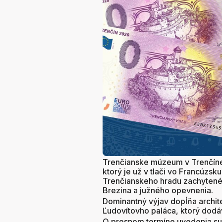
Trenčianske múzeum v Trenčíne 
ktorý je už v tlači vo Francúzsk
Trenčianskeho hradu zachytené
Brezina a južného opevnenia.
Dominantný výjav dopĺňa archit
Ľudovítovho paláca, ktorý dodá
O presnom termíne uvedenia su