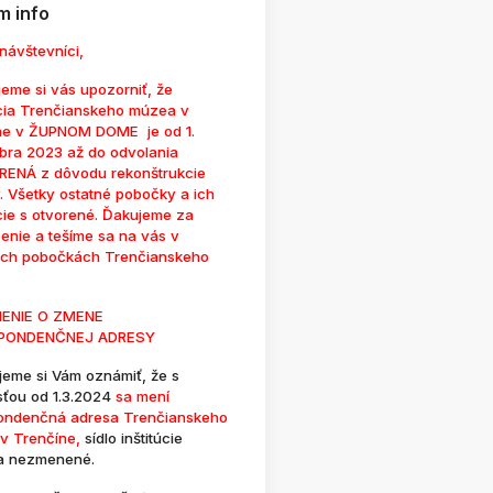
 info
návštevníci,
eme si vás upozorniť, že
cia Trenčianskeho múzea v
ne v ŽUPNOM DOME je od 1.
bra 2023 až do odvolania
ENÁ z dôvodu rekonštrukcie
. Všetky ostatné pobočky a ich
cie s otvorené. Ďakujeme za
enie a tešíme sa na vás v
ých pobočkách Trenčianskeho
ENIE O ZMENE
PONDENČNEJ ADRESY
jeme si Vám oznámiť, že s
sťou od 1.3.2024
sa mení
ondenčná adresa Trenčianskeho
v Trenčíne,
sídlo inštitúcie
a nezmenené.