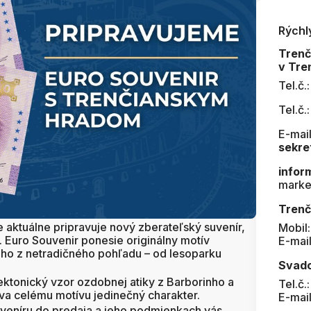
Rýchl
Tren
v Tre
Tel.č.
Tel.č.
E-mail
sekre
infor
marke
Trenč
aktuálne pripravuje nový zberateľský suvenír,
Mobil
u. Euro Souvenir ponesie originálny motív
E-mai
ho z netradičného pohľadu – od lesoparku
Svad
ektonický vzor ozdobnej atiky z Barborinho a
Tel.č.
va celému motívu jedinečný charakter.
E-mai
veníru do predaja a jeho podmienkach vás