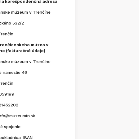
na korešpondenčná adresa:
anske múzeum v Trenčíne
ického 532/2
Trenčín
Trenčianskeho múzea v
ne (fakturačné údaje)
anske múzeum v Trenčíne
é námestie 46
Trenčín
059199
21452202
 info@muzeumtn.sk
é spojenie:
pokladnica, IBAN