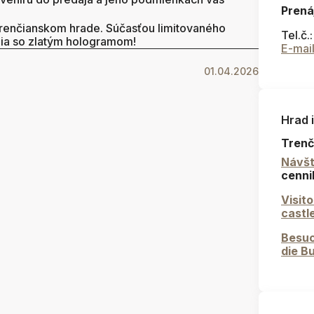
Prená
Trenčianskom hrade. Súčasťou limitovaného
Tel.č.
zia so zlatým hologramom!
E-mai
01.04.2026
Hrad 
Trenč
Návšt
cenni
Visit
castl
Besuc
die B