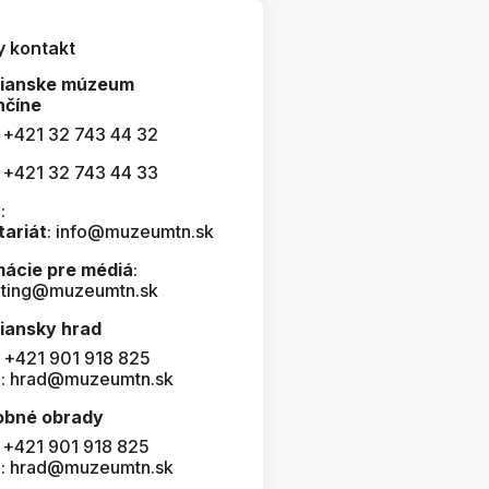
y kontakt
čianske múzeum
nčíne
: +421 32 743 44 32
: +421 32 743 44 33
:
tariát
: info@muzeumtn.sk
mácie pre médiá
:
ting@muzeumtn.sk
iansky hrad
: +421 901 918 825
l: hrad@muzeumtn.sk
obné obrady
: +421 901 918 825
l: hrad@muzeumtn.sk