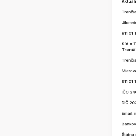
Aktuál
Trenči
Jilemn
911 01 
Sídlo 
Trenčí
Trenči
Mierov
911 01 
IČO 34
DIČ 20
Email:
Bankov
Štátna 