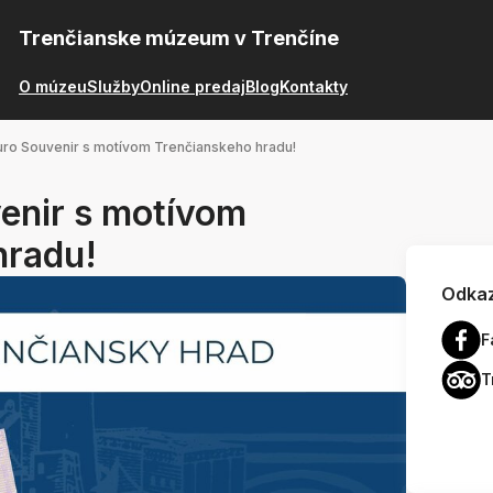
Trenčianske múzeum v Trenčíne
O múzeu
Služby
Online predaj
Blog
Kontakty
ro Souvenir s motívom Trenčianskeho hradu!
enir s motívom
hradu!
Odkaz
F
T