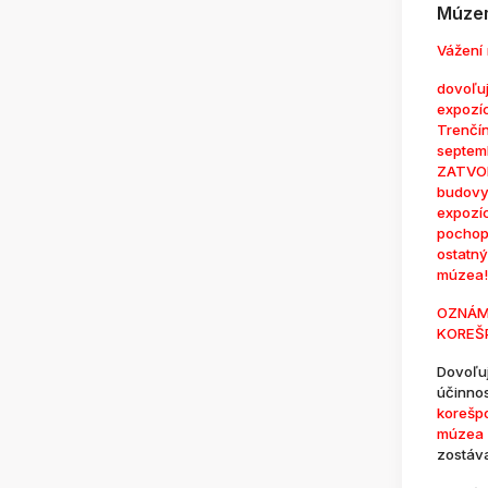
Múzem
Vážení 
dovoľuj
expozí
Trenčí
septem
ZATVOR
budovy
expozí
pochop
ostatn
múzea!
OZNÁM
KOREŠ
Dovoľu
účinno
korešp
múzea 
zostáv