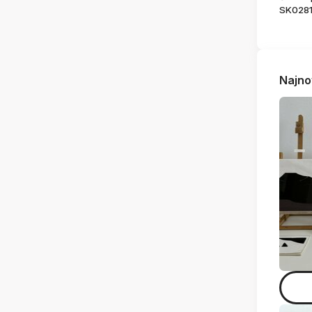
SK028
Najno