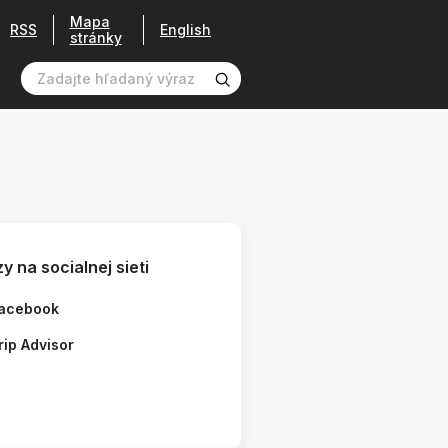
Mapa
RSS
English
stránky
y na socialnej sieti
acebook
rip Advisor