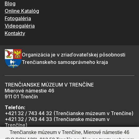
Blog
Online Katalóg
Fotogaléria
Videogaléria
Kontakty
Organizácia je v zriaďovateľskej pôsobnosti
Trenčianskeho samosprávneho kraja
TRENČIANSKE MÚZEUM V TRENČÍNE
Mierové námestie 46
911 01 Trenčín
Telefón:
+421 32 / 743 44 32 (Trenčianske múzeum v Trenčíne)
+421 32 / 743 44 33 (Trenčianske múzeum v
Trenčíne)
+421 901 918 825 (Trenčiansky hrad - informátor -
Trenčianske múzeum v Trenčíne, Mierové námestie 46
počas otváracích hodín hradu)