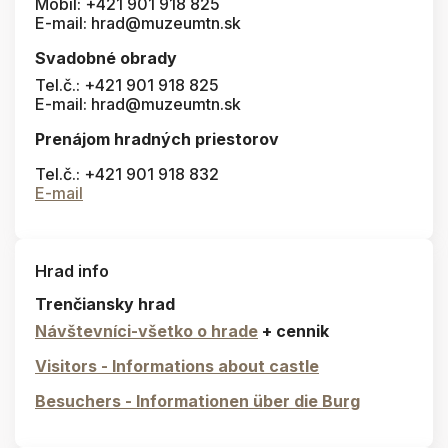
Mobil: +421 901 918 825
E-mail: hrad@muzeumtn.sk
Svadobné obrady
Tel.č.: +421 901 918 825
E-mail: hrad@muzeumtn.sk
Prenájom hradných priestorov
Tel.č.: +421 901 918 832
E-mail
Hrad info
Trenčiansky hrad
Návštevníci-všetko o hrade
+ cennik
Visitors - Informations about castle
Besuchers - Informationen über die Burg