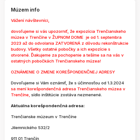
Múzem info
Vážení návštevníci,
dovoľujeme si vás upozorniť, že expozícia Trenčianskeho
múzea v Trenčíne v ŽUPNOM DOME je od 1. septembra
2023 až do odvolania ZATVORENÁ z dôvodu rekonštrukcie
budovy. Všetky ostatné pobočky a ich expozície s
otvorené. Ďakujeme za pochopenie a tešíme sa na vás v
ostatných pobočkách Trenčianskeho múzea!
OZNÁMENIE O ZMENE KOREŠPONDENČNEJ ADRESY
Dovoľujeme si Vám oznámiť, že s účinnosťou od 1.3.2024
sa mení korešpondenčná adresa Trenčianskeho múzea v
Trenčíne,
sídlo inštitúcie zostáva nezmenené.
Aktuálna korešpondenčná adresa:
Trenčianske múzeum v Trenčíne
Jilemnického 532/2
911 01 Trenčín