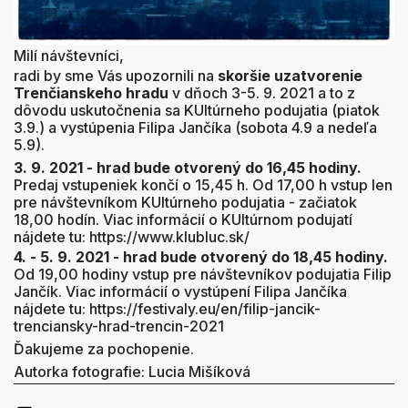
Milí návštevníci,
radi by sme Vás upozornili na
skoršie uzatvorenie
Trenčianskeho hradu
v dňoch 3-5. 9. 2021 a to z
dôvodu uskutočnenia sa KUltúrneho podujatia (piatok
3.9.) a vystúpenia Filipa Jančíka (sobota 4.9 a nedeľa
5.9).
3. 9. 2021 - hrad bude otvorený do 16,45 hodiny.
Predaj vstupeniek končí o 15,45 h. Od 17,00 h vstup len
pre návštevníkom KUltúrneho podujatia - začiatok
18,00 hodín. Viac informácií o KUltúrnom podujatí
nájdete tu: https://www.klubluc.sk/
4. - 5. 9. 2021 - hrad bude otvorený do 18,45 hodiny.
Od 19,00 hodiny vstup pre návštevníkov podujatia Filip
Jančík. Viac informácií o vystúpení Filipa Jančíka
nájdete tu: https://festivaly.eu/en/filip-jancik-
trenciansky-hrad-trencin-2021
Ďakujeme za pochopenie.
Autorka fotografie: Lucia Mišíková