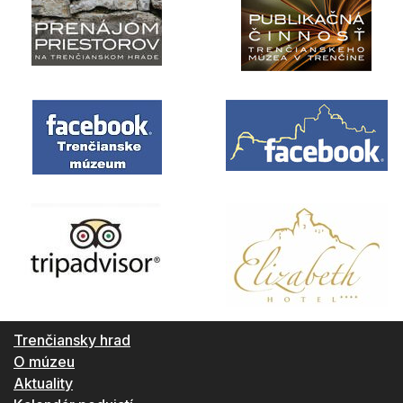
Trenčiansky hrad
O múzeu
Aktuality