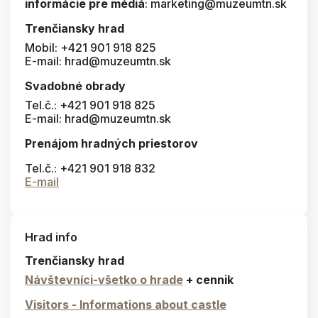
informácie pre médiá
: marketing@muzeumtn.sk
Trenčiansky hrad
Mobil: +421 901 918 825
E-mail: hrad@muzeumtn.sk
Svadobné obrady
Tel.č.: +421 901 918 825
E-mail: hrad@muzeumtn.sk
Prenájom hradných priestorov
Tel.č.: +421 901 918 832
E-mail
Hrad info
Trenčiansky hrad
Návštevníci-všetko o hrade
+ cennik
Visitors - Informations about castle