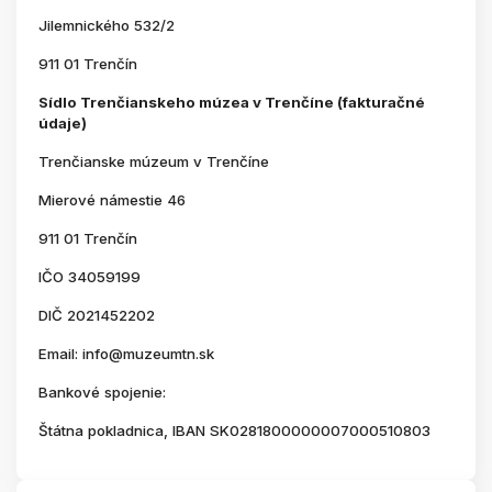
Jilemnického 532/2
911 01 Trenčín
Sídlo Trenčianskeho múzea v Trenčíne (fakturačné
údaje)
Trenčianske múzeum v Trenčíne
Mierové námestie 46
911 01 Trenčín
IČO 34059199
DIČ 2021452202
Email: info@muzeumtn.sk
Bankové spojenie:
Štátna pokladnica, IBAN SK0281800000007000510803