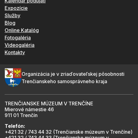
Kalendár podujatí
Expozície
Služby
Blog
Online Katalóg
Fotogaléria
Videogaléria
Kontakty
Organizácia je v zriaďovateľskej pôsobnosti
Trenčianskeho samosprávneho kraja
TRENČIANSKE MÚZEUM V TRENČÍNE
Mierové námestie 46
911 01 Trenčín
Telefón:
+421 32 / 743 44 32 (Trenčianske múzeum v Trenčíne)
+421 32 / 743 44 33 (Trenčianske múzeum v