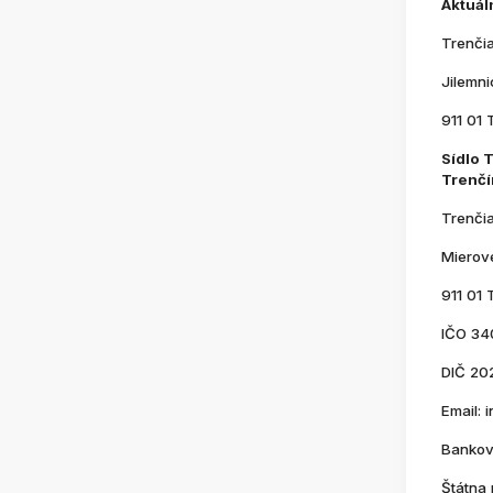
Aktuál
Trenči
Jilemn
911 01 
Sídlo 
Trenčí
Trenči
Mierov
911 01 
IČO 34
DIČ 20
Email:
Bankov
Štátna 