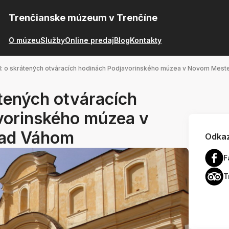
Trenčianske múzeum v Trenčíne
O múzeu
Služby
Online predaj
Blog
Kontakty
 o skrátených otváracích hodinách Podjavorinského múzea v Novom Mest
ených otváracích
vorinského múzea v
ad Váhom
Odkaz
F
T