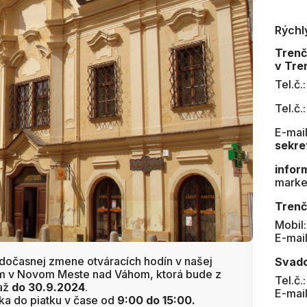
Rýchl
Tren
v Tre
Tel.č.
Tel.č.
E-mail
sekre
infor
marke
Trenč
Mobil
E-mai
 dočasnej zmene otváracích hodín v našej
Svad
 v Novom Meste nad Váhom, ktorá bude z
Tel.č.
 až
do 30.9.2024
.
E-mai
a do piatku v čase od
9:00 do 15:00.