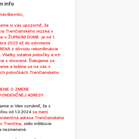
 info
návštevníci,
eme si vás upozorniť, že
cia Trenčianskeho múzea v
ne v ŽUPNOM DOME je od 1.
bra 2023 až do odvolania
ENÁ z dôvodu rekonštrukcie
. Všetky ostatné pobočky a ich
cie s otvorené. Ďakujeme za
enie a tešíme sa na vás v
ých pobočkách Trenčianskeho
ENIE O ZMENE
PONDENČNEJ ADRESY
jeme si Vám oznámiť, že s
sťou od 1.3.2024
sa mení
ondenčná adresa Trenčianskeho
v Trenčíne,
sídlo inštitúcie
a nezmenené.