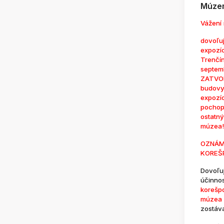
Múzem
Vážení 
dovoľuj
expozí
Trenčí
septem
ZATVOR
budovy
expozí
pochop
ostatn
múzea!
OZNÁM
KOREŠ
Dovoľu
účinno
korešp
múzea 
zostáv