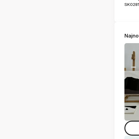
SK028
Najno