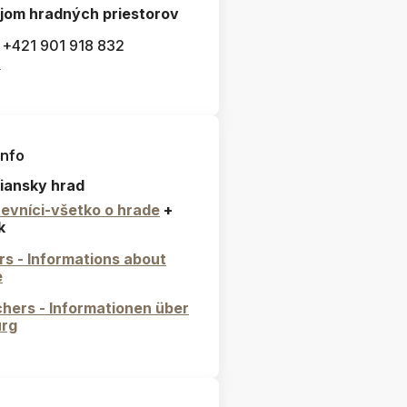
jom hradných priestorov
: +421 901 918 832
l
info
iansky hrad
evníci-všetko o hrade
+
k
ors - Informations about
e
hers - Informationen über
urg