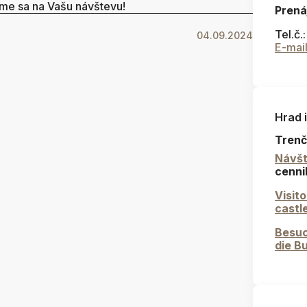
me sa na Vašu návštevu!
Prená
Tel.č.
04.09.2024
E-mai
Hrad 
Trenč
Návšt
cenni
Visit
castl
Besuc
die B