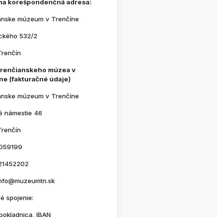
na korešpondenčná adresa:
anske múzeum v Trenčíne
ického 532/2
Trenčín
Trenčianskeho múzea v
ne (fakturačné údaje)
anske múzeum v Trenčíne
é námestie 46
Trenčín
059199
21452202
 info@muzeumtn.sk
é spojenie:
pokladnica, IBAN