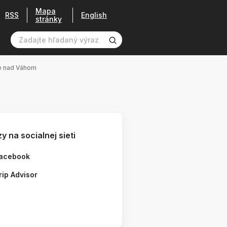
Mapa
RSS
English
stránky
e nad Váhom
y na socialnej sieti
acebook
rip Advisor