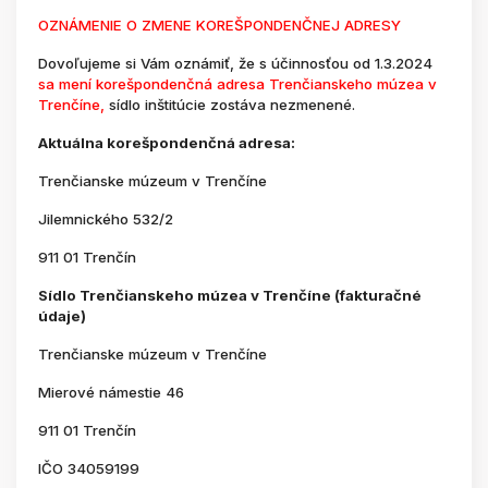
OZNÁMENIE O ZMENE KOREŠPONDENČNEJ ADRESY
Dovoľujeme si Vám oznámiť, že s účinnosťou od 1.3.2024
sa mení korešpondenčná adresa Trenčianskeho múzea v
Trenčíne,
sídlo inštitúcie zostáva nezmenené.
Aktuálna korešpondenčná adresa:
Trenčianske múzeum v Trenčíne
Jilemnického 532/2
911 01 Trenčín
Sídlo Trenčianskeho múzea v Trenčíne (fakturačné
údaje)
Trenčianske múzeum v Trenčíne
Mierové námestie 46
911 01 Trenčín
IČO 34059199