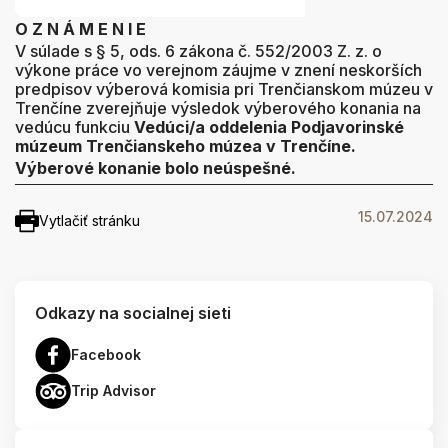
O Z N Á M E N I E
V súlade s § 5, ods. 6 zákona č. 552/2003 Z. z. o
výkone práce vo verejnom záujme v znení neskorších
predpisov výberová komisia pri Trenčianskom múzeu v
Trenčíne zverejňuje výsledok výberového konania na
vedúcu funkciu
Vedúci/a oddelenia Podjavorinské
múzeum Trenčianskeho múzea v Trenčíne.
Výberové konanie bolo neúspešné.
15.07.2024
Vytlačiť stránku
Odkazy na socialnej sieti
Facebook
Trip Advisor