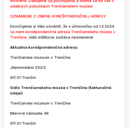
otvorené. Ďakujeme za pochopenie a tešíme sa na vás v
ostatných pobočkách Trenčianskeho múzea!
OZNÁMENIE O ZMENE KOREŠPONDENČNEJ ADRESY
Dovoľujeme si Vám oznámiť, že s účinnosťou od 1.3.2024
sa mení korešpondenčná adresa Trenčianskeho múzea v
Trenčíne,
sídlo inštitúcie zostáva nezmenené.
Aktuálna korešpondenčná adresa:
Trenčianske múzeum v Trenčíne
Jilemnického 532/2
911 01 Trenčín
Sídlo Trenčianskeho múzea v Trenčíne (fakturačné
údaje)
Trenčianske múzeum v Trenčíne
Mierové námestie 46
911 01 Trenčín