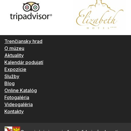
Trenčiansky hrad
O múzeu
Aktuality
Kalendár podujatí
Expozície
Služby
Blog
Online Katalóg
Fotogaléria
Videogaléria
Kontakty