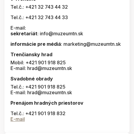
Tel.č.: +421 32 743 44 32
Tel.č.: +421 32 743 44 33
E-mail:
sekretariát
: info@muzeumtn.sk
informácie pre médiá
: marketing@muzeumtn.sk
Trenčiansky hrad
Mobil: +421 901 918 825
E-mail: hrad@muzeumtn.sk
Svadobné obrady
Tel.č.: +421 901 918 825
E-mail: hrad@muzeumtn.sk
Prenájom hradných priestorov
Tel.č.: +421 901 918 832
E-mail