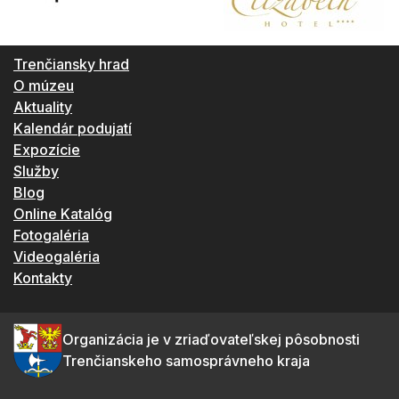
Trenčiansky hrad
O múzeu
Aktuality
Kalendár podujatí
Expozície
Služby
Blog
Online Katalóg
Fotogaléria
Videogaléria
Kontakty
Organizácia je v zriaďovateľskej pôsobnosti
Trenčianskeho samosprávneho kraja