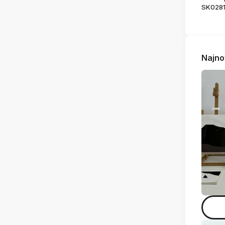
SK028
Najno