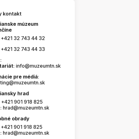
y kontakt
čianske múzeum
nčíne
: +421 32 743 44 32
: +421 32 743 44 33
:
tariát
: info@muzeumtn.sk
mácie pre médiá
:
ting@muzeumtn.sk
iansky hrad
: +421 901 918 825
l: hrad@muzeumtn.sk
obné obrady
: +421 901 918 825
l: hrad@muzeumtn.sk