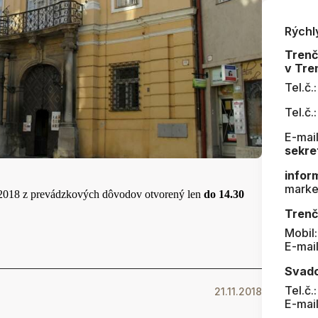
Rýchl
Tren
v Tre
Tel.č.
Tel.č.
E-mail
sekre
infor
marke
2018 z prevádzkových dôvodov otvorený len
do 14.30
Trenč
Mobil
E-mai
Svad
Tel.č.
21.11.2018
E-mai