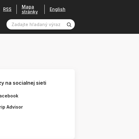
Mapa
RSS
English
stránky
y na socialnej sieti
acebook
rip Advisor