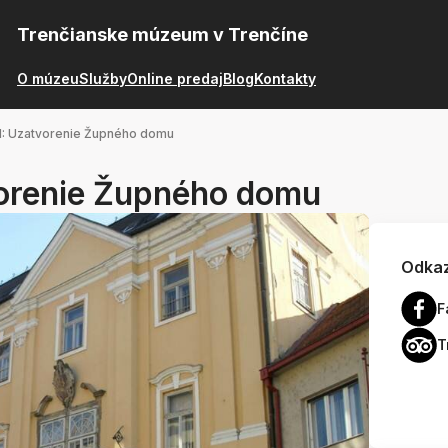
Trenčianske múzeum v Trenčíne
O múzeu
Služby
Online predaj
Blog
Kontakty
 Uzatvorenie Župného domu
renie Župného domu
Odkaz
F
T