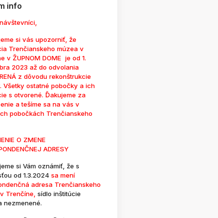
 info
návštevníci,
eme si vás upozorniť, že
cia Trenčianskeho múzea v
ne v ŽUPNOM DOME je od 1.
bra 2023 až do odvolania
ENÁ z dôvodu rekonštrukcie
. Všetky ostatné pobočky a ich
cie s otvorené. Ďakujeme za
enie a tešíme sa na vás v
ých pobočkách Trenčianskeho
ENIE O ZMENE
PONDENČNEJ ADRESY
jeme si Vám oznámiť, že s
sťou od 1.3.2024
sa mení
ondenčná adresa Trenčianskeho
v Trenčíne,
sídlo inštitúcie
a nezmenené.