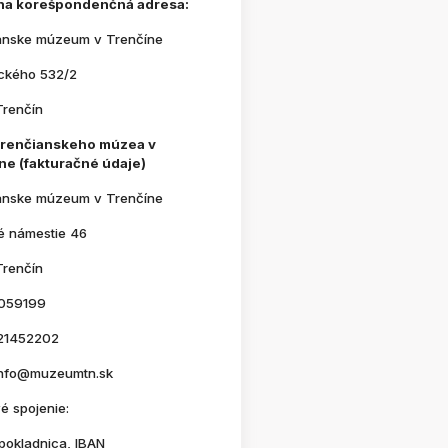
na korešpondenčná adresa:
anske múzeum v Trenčíne
ického 532/2
Trenčín
Trenčianskeho múzea v
ne (fakturačné údaje)
anske múzeum v Trenčíne
é námestie 46
Trenčín
059199
21452202
 info@muzeumtn.sk
é spojenie:
pokladnica, IBAN