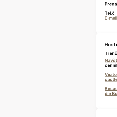
Prená
Tel.č.
E-mai
Hrad 
Trenč
Návšt
cenni
Visit
castl
Besuc
die B