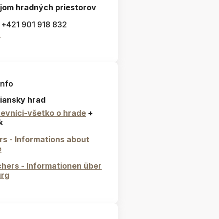
jom hradných priestorov
: +421 901 918 832
l
info
iansky hrad
evníci-všetko o hrade
+
k
ors - Informations about
e
hers - Informationen über
urg