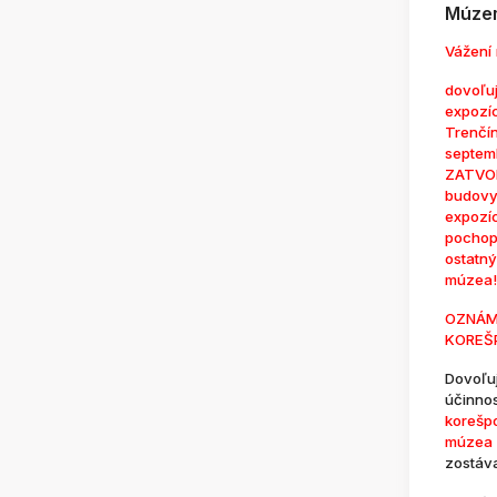
Múzem
Vážení 
dovoľuj
expozí
Trenčí
septem
ZATVOR
budovy
expozí
pochop
ostatn
múzea!
OZNÁM
KOREŠ
Dovoľu
účinno
korešp
múzea 
zostáv