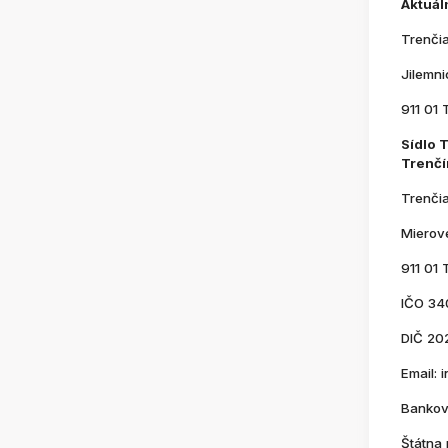
Aktuál
Trenči
Jilemn
911 01 
Sídlo 
Trenčí
Trenči
Mierov
911 01 
IČO 34
DIČ 20
Email:
Bankov
Štátna 