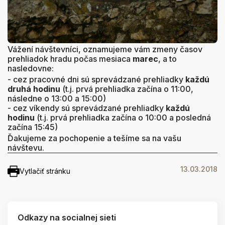
Vážení návštevníci, oznamujeme vám zmeny časov
prehliadok hradu počas mesiaca
marec
, a to
nasledovne:
- cez pracovné dni sú sprevádzané prehliadky
každú
druhá hodinu
(t.j. prvá prehliadka začína o 11:00,
následne o 13:00 a 15:00)
- cez víkendy sú sprevádzané prehliadky
každú
hodinu
(t.j. prvá prehliadka začína o 10:00 a posledná
začína 15:45)
Ďakujeme za pochopenie a tešíme sa na vašu
návštevu.
13.03.2018
Vytlačiť stránku
Odkazy na socialnej sieti