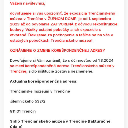
Vážení návštevníci,
dovoľujeme si vás upozorniť, že expozícia Trenčianskeho
múzea v Trenčíne v ŽUPNOM DOME je od 1. septembra
2023 až do odvolania ZATVORENÁ z dôvodu rekonštrukcie
budovy. Všetky ostatné pobočky a ich expozície s
otvorené. Ďakujeme za pochopenie a tešíme sa na vás v
ostatných pobočkách Trenčianskeho múzea!
OZNÁMENIE O ZMENE KOREŠPONDENČNEJ ADRESY
Dovoľujeme si Vám oznámiť, že s účinnosťou od 1.3.2024
sa mení korešpondenčná adresa Trenčianskeho múzea v
Trenčíne,
sídlo inštitúcie zostáva nezmenené.
Aktuálna korešpondenčná adresa:
Trenčianske múzeum v Trenčíne
Jilemnického 532/2
911 01 Trenčín
Sídlo Trenčianskeho múzea v Trenčíne (fakturačné
údaje)