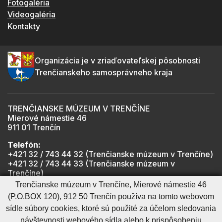
Fotogaléria
Videogaléria
Kontakty
Organizácia je v zriaďovateľskej pôsobnosti
Trenčianskeho samosprávneho kraja
TRENČIANSKE MÚZEUM V TRENČÍNE
Mierové námestie 46
911 01 Trenčín
Telefón:
+421 32 / 743 44 32 (Trenčianske múzeum v Trenčíne)
+421 32 / 743 44 33 (Trenčianske múzeum v
Trenčíne)
+421 901 918 825 (Trenčiansky hrad - informátor -
Trenčianske múzeum v Trenčíne, Mierové námestie 46
počas otváracích hodín hradu)
(P.O.BOX 120), 912 50 Trenčín používa na tomto webovom
sídle súbory cookies, ktoré sú použité za účelom sledovania
návštevnosti webového sídla alebo k prispôsobeniu