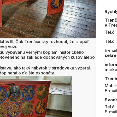
Rýchl
Tren
v Tre
Tel.č.
Tel.č.
túš III. Čák Trenčiansky rozhodol, že si opäť
vej veži.
E-mail
ciu vybavenú vernými kópiami historického
sekre
vyhotoveného na základe dochovaných kusov alebo
infor
dstavu, ako taký nábytok v stredoveku vyzeral.
marke
 doplnená o ďalšie exponáty.
Trenč
Mobil
E-mai
Svad
Tel.č.
E-mai