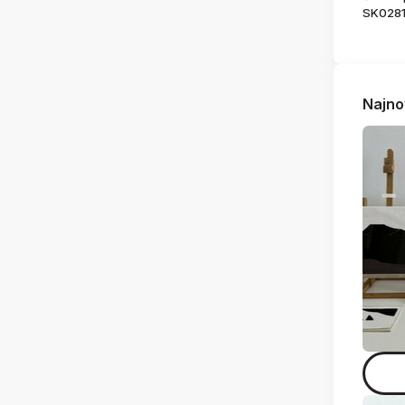
SK028
Najno