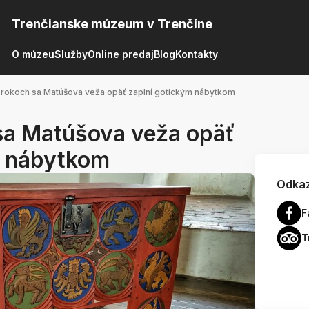
Trenčianske múzeum v Trenčíne
O múzeu
Služby
Online predaj
Blog
Kontakty
 rokoch sa Matúšova veža opäť zaplní gotickým nábytkom
sa Matúšova veža opäť
m nábytkom
Odkaz
F
T