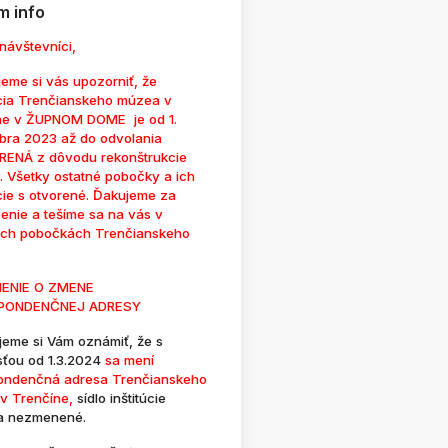
 info
návštevníci,
eme si vás upozorniť, že
cia Trenčianskeho múzea v
ne v ŽUPNOM DOME je od 1.
bra 2023 až do odvolania
ENÁ z dôvodu rekonštrukcie
. Všetky ostatné pobočky a ich
cie s otvorené. Ďakujeme za
enie a tešíme sa na vás v
ých pobočkách Trenčianskeho
ENIE O ZMENE
PONDENČNEJ ADRESY
jeme si Vám oznámiť, že s
sťou od 1.3.2024
sa mení
ondenčná adresa Trenčianskeho
v Trenčíne,
sídlo inštitúcie
a nezmenené.