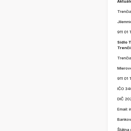
Aktuál
Trenči
Jilemn
911 01 
Sídlo 
Trenčí
Trenči
Mierov
911 01 
IČO 34
DIČ 20
Email:
Bankov
Štátna 