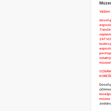
Múzem
Vážení 
dovoľuj
expozí
Trenčí
septem
ZATVOR
budovy
expozí
pochop
ostatn
múzea!
OZNÁM
KOREŠ
Dovoľu
účinno
korešp
múzea 
zostáv