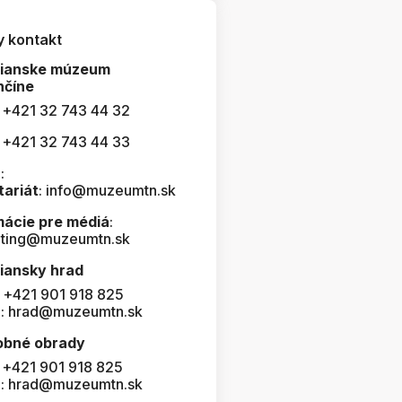
y kontakt
čianske múzeum
nčíne
: +421 32 743 44 32
: +421 32 743 44 33
:
tariát
: info@muzeumtn.sk
mácie pre médiá
:
ting@muzeumtn.sk
iansky hrad
: +421 901 918 825
l: hrad@muzeumtn.sk
obné obrady
: +421 901 918 825
l: hrad@muzeumtn.sk