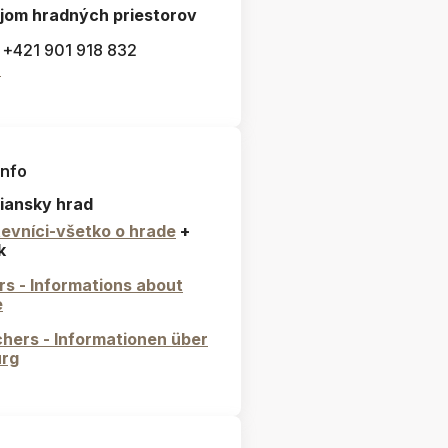
jom hradných priestorov
: +421 901 918 832
l
info
iansky hrad
evníci-všetko o hrade
+
k
ors - Informations about
e
hers - Informationen über
urg