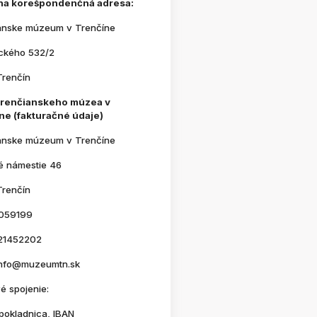
na korešpondenčná adresa:
anske múzeum v Trenčíne
ického 532/2
Trenčín
Trenčianskeho múzea v
ne (fakturačné údaje)
anske múzeum v Trenčíne
é námestie 46
Trenčín
059199
21452202
 info@muzeumtn.sk
é spojenie:
pokladnica, IBAN