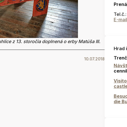
Prená
Tel.č.
E-mai
uhlice z 13. storočia doplnená o erby Matúša III.
Hrad 
Trenč
10.07.2018
Návšt
cenni
Visit
castl
Besuc
die B