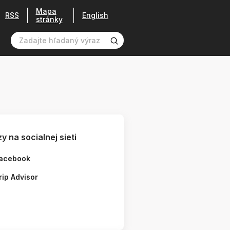
Mapa
RSS
English
stránky
y na socialnej sieti
acebook
rip Advisor