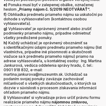
e)
Ponuka musí byť v zalepenej obálke, označenej
heslom „
Priamy nájom č. 5/2019 NEOTVÁRAŤ“.
f)
Obhliadka predmetu priameho nájmu sa uskutoční po
dohode s vyhlasovateľom (kontaktnou osobou
vyhlasovateľa).
g)
Vyhlasovateľ je oprávnený zmeniť alebo zrušiť
podmienky priameho nájmu, prípadne odmietnuť
všetky predložené ponuky.
h)
Každý uchádzač je oprávnený oboznámiť sa
s identifikačnými údajmi predmetu priameho nájmu (list
vlastníctva, prípadne iné písomnosti a skutočnosti
viažuce sa k predmetu priameho nájmu) priamo na
adrese vyhlasovateľa, u kontaktnej osoby: Ing. Martina
Jankurová, vedúca oddelenia správy hradu, č. tel.:
0901 918 832, e-mail:
martina.jankurova@muzeumtn.sk. Uchádzač sa
podaním svojej ponuky zaväzuje zachovávať
mlčanlivosť o všetkých skutočnostiach, o ktorých sa
dozvie v súvislosti s procesom získavania informácií
ohľadom priameho nájmu.
i)
Vyhlasovateľ si vyhradzuje právo určiť právnu formu
realizácie priameho nájmu
nájomnou zmluvou,