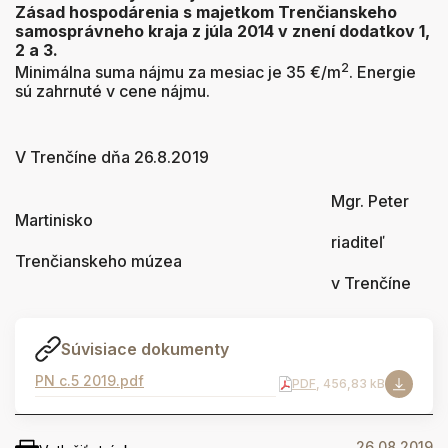
Zásad hospodárenia s majetkom Trenčianskeho
samosprávneho kraja z júla 2014 v znení dodatkov 1,
2 a 3.
2
Minimálna suma nájmu za mesiac je 35 €/m
. Energie
sú zahrnuté v cene nájmu.
V Trenčíne dňa 26.8.2019
Mgr. Peter
Martinisko
riaditeľ
Trenčianskeho múzea
v Trenčíne
Súvisiace dokumenty
PN c.5 2019.pdf
PDF
, 456,83 kB
26.08.2019