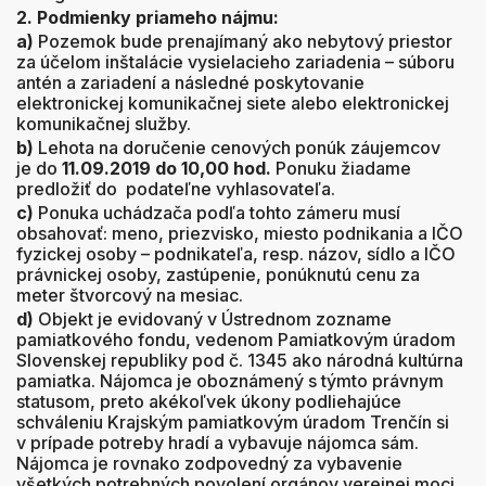
2. Podmienky priameho nájmu:
a)
Pozemok bude prenajímaný ako nebytový priestor
za účelom inštalácie vysielacieho zariadenia – súboru
antén a zariadení a následné poskytovanie
elektronickej komunikačnej siete alebo elektronickej
komunikačnej služby.
b)
Lehota na doručenie cenových ponúk záujemcov
je do
11.09.2019 do 10,00 hod.
Ponuku žiadame
predložiť do podateľne vyhlasovateľa.
c)
Ponuka uchádzača podľa tohto zámeru musí
obsahovať: meno, priezvisko, miesto podnikania a IČO
fyzickej osoby – podnikateľa, resp. názov, sídlo a IČO
právnickej osoby, zastúpenie, ponúknutú cenu za
meter štvorcový na mesiac.
d)
Objekt je evidovaný v Ústrednom zozname
pamiatkového fondu, vedenom Pamiatkovým úradom
Slovenskej republiky pod č. 1345 ako národná kultúrna
pamiatka. Nájomca je oboznámený s týmto právnym
statusom, preto akékoľvek úkony podliehajúce
schváleniu Krajským pamiatkovým úradom Trenčín si
v prípade potreby hradí a vybavuje nájomca sám.
Nájomca je rovnako zodpovedný za vybavenie
všetkých potrebných povolení orgánov verejnej moci.