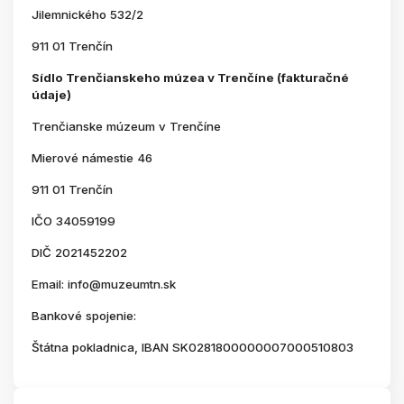
Jilemnického 532/2
911 01 Trenčín
Sídlo Trenčianskeho múzea v Trenčíne (fakturačné
údaje)
Trenčianske múzeum v Trenčíne
Mierové námestie 46
911 01 Trenčín
IČO 34059199
DIČ 2021452202
Email: info@muzeumtn.sk
Bankové spojenie:
Štátna pokladnica, IBAN SK0281800000007000510803