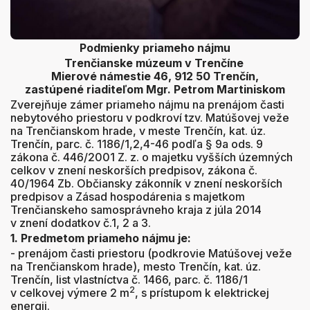
Podmienky priameho nájmu
Trenčianske múzeum v Trenčíne
Mierové námestie 46, 912 50 Trenčín,
zastúpené riaditeľom Mgr. Petrom Martiniskom
Zverejňuje zámer priameho nájmu na prenájom časti
nebytového priestoru v podkroví tzv. Matúšovej veže
na Trenčianskom hrade, v meste Trenčín, kat. úz.
Trenčín, parc. č. 1186/1,2,4-46 podľa § 9a ods. 9
zákona č. 446/2001 Z. z. o majetku vyšších územných
celkov v znení neskorších predpisov, zákona č.
40/1964 Zb. Občiansky zákonník v znení neskorších
predpisov a Zásad hospodárenia s majetkom
Trenčianskeho samosprávneho kraja z júla 2014
v znení dodatkov č.1, 2 a 3.
1. Predmetom priameho nájmu je:
- prenájom časti priestoru (podkrovie Matúšovej veže
na Trenčianskom hrade), mesto Trenčín, kat. úz.
Trenčín, list vlastníctva č. 1466, parc. č. 1186/1
2
v celkovej výmere 2 m
, s prístupom k elektrickej
energii.