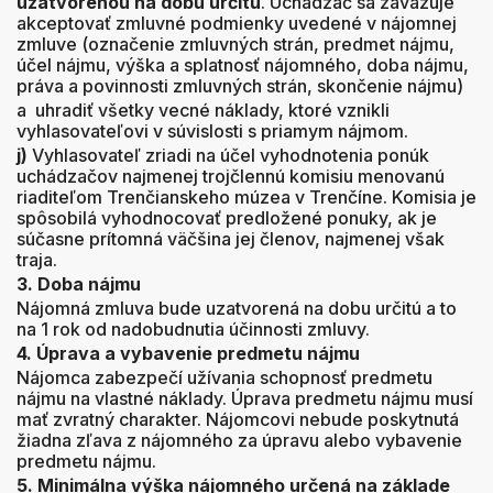
uzatvorenou na dobu určitú
. Uchádzač sa zaväzuje
akceptovať zmluvné podmienky uvedené v nájomnej
zmluve (označenie zmluvných strán, predmet nájmu,
účel nájmu, výška a splatnosť nájomného, doba nájmu,
práva a povinnosti zmluvných strán, skončenie nájmu)
a uhradiť všetky vecné náklady, ktoré vznikli
vyhlasovateľovi v súvislosti s priamym nájmom.
j)
Vyhlasovateľ zriadi na účel vyhodnotenia ponúk
uchádzačov najmenej trojčlennú komisiu menovanú
riaditeľom Trenčianskeho múzea v Trenčíne. Komisia je
spôsobilá vyhodnocovať predložené ponuky, ak je
súčasne prítomná väčšina jej členov, najmenej však
traja.
3. Doba nájmu
Nájomná zmluva bude uzatvorená na dobu určitú a to
na 1 rok od nadobudnutia účinnosti zmluvy.
4. Úprava a vybavenie predmetu nájmu
Nájomca zabezpečí užívania schopnosť predmetu
nájmu na vlastné náklady. Úprava predmetu nájmu musí
mať zvratný charakter. Nájomcovi nebude poskytnutá
žiadna zľava z nájomného za úpravu alebo vybavenie
predmetu nájmu.
5. Minimálna výška nájomného určená na základe