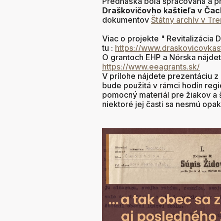
Prednáška bola spracovaná a p
Draškovičovho kaštieľa v Čac
dokumentov
Štátny archív v Tr
Viac o projekte " Revitalizácia 
tu :
https://www.draskovicovkast
O grantoch EHP a Nórska nájdet
https://www.eeagrants.sk/
V prílohe nájdete prezentáciu z
bude použitá v rámci hodín reg
pomocný materiál pre žiakov a št
niektoré jej časti sa nesmú opa