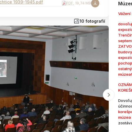
chtice 1939-1945.pdf
Múzem
PDF
, 19,74 MB
Vážení 
10 fotografií
dovoľuj
expozí
Trenčí
septem
ZATVOR
budovy
expozí
pochop
ostatn
múzea!
OZNÁM
KOREŠ
Dovoľu
účinno
korešp
múzea 
zostáv