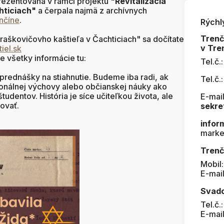
rezentovaná v rámci projektu
"Revitalizácia
hticiach"
a čerpala najmä z archívnych
enčíne
.
Rýchl
Tren
Draškovičovho kaštieľa v Čachticiach" sa dočítate
v Tre
iel.sk
e všetky informácie tu:
Tel.č.
 prednášky na stiahnutie. Budeme iba radi, ak
Tel.č.
ionálnej výchovy alebo občianskej náuky ako
udentov. História je síce učiteľkou života, ale
E-mail
kovať.
sekre
infor
marke
Trenč
Mobil
E-mai
Svad
Tel.č.
E-mai