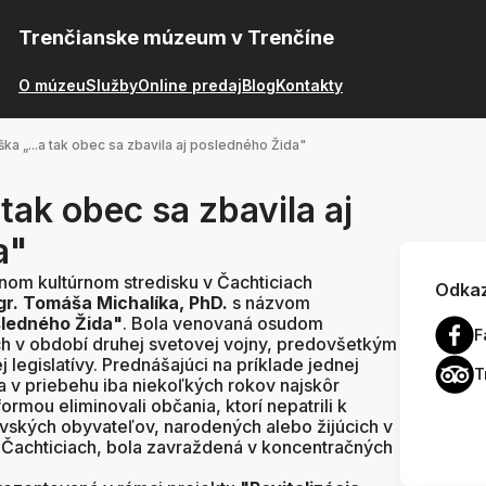
Trenčianske múzeum v Trenčíne
O múzeu
Služby
Online predaj
Blog
Kontakty
ka „...a tak obec sa zbavila aj posledného Žida"
tak obec sa zbavila aj
a"
tnom kultúrnom stredisku v Čachticiach
Odkaz
gr. Tomáša Michalíka, PhD.
s názvom
osledného Žida"
. Bola venovaná osudom
F
ch v období druhej svetovej vojny, predovšetkým
 legislatívy. Prednášajúci na príklade jednej
T
v priebehu iba niekoľkých rokov najskôr
ormou eliminovali občania, ktorí nepatrili k
ovských obyvateľov, narodených alebo žijúcich v
 Čachticiach, bola zavraždená v koncentračných