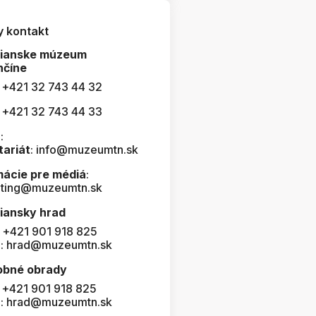
y kontakt
čianske múzeum
nčíne
: +421 32 743 44 32
: +421 32 743 44 33
:
tariát
: info@muzeumtn.sk
mácie pre médiá
:
ting@muzeumtn.sk
iansky hrad
: +421 901 918 825
l: hrad@muzeumtn.sk
obné obrady
: +421 901 918 825
l: hrad@muzeumtn.sk