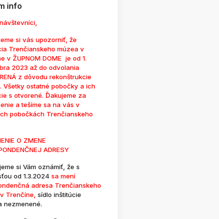
 info
návštevníci,
eme si vás upozorniť, že
cia Trenčianskeho múzea v
ne v ŽUPNOM DOME je od 1.
bra 2023 až do odvolania
ENÁ z dôvodu rekonštrukcie
. Všetky ostatné pobočky a ich
cie s otvorené. Ďakujeme za
enie a tešíme sa na vás v
ých pobočkách Trenčianskeho
ENIE O ZMENE
PONDENČNEJ ADRESY
jeme si Vám oznámiť, že s
sťou od 1.3.2024
sa mení
ondenčná adresa Trenčianskeho
v Trenčíne,
sídlo inštitúcie
a nezmenené.