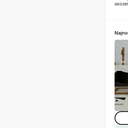
SK028
Najno