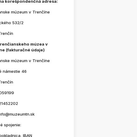
na korešpondenčná adresa:
anske múzeum v Trenčíne
830
ického 532/2
Trenčín
Trenčianskeho múzea v
ne (fakturačné údaje)
anske múzeum v Trenčíne
é námestie 46
Trenčín
059199
21452202
 info@muzeumtn.sk
é spojenie:
pokladnica, IBAN