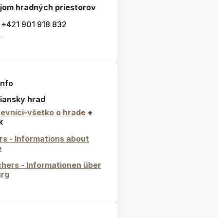
jom hradných priestorov
: +421 901 918 832
l
info
iansky hrad
evníci-všetko o hrade
+
k
ors - Informations about
e
hers - Informationen über
urg