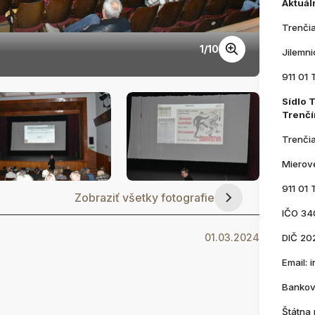
Aktuál
Trenči
1
/
10
DSC_0
Jilemn
911 01 
Sídlo 
Trenčí
Trenči
Mierov
911 01 
Zobraziť všetky fotografie
IČO 34
01.03.2024
DIČ 20
Email:
Bankov
Štátna 