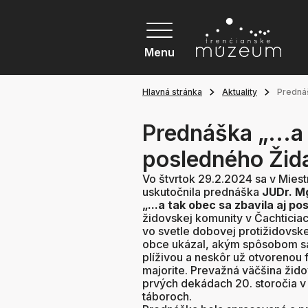
Menu
Hlavná stránka
Aktuality
Prednáš
Prednáška „...a 
posledného Žid
Vo štvrtok 29.2.2024 sa v Mies
uskutočnila prednáška
JUDr. M
„...a tak obec sa zbavila aj p
židovskej komunity v Čachticia
vo svetle dobovej protižidovskej
obce ukázal, akým spôsobom sa 
plíživou a neskôr už otvorenou f
majorite. Prevažná väčšina žid
prvých dekádach 20. storočia v
táboroch.