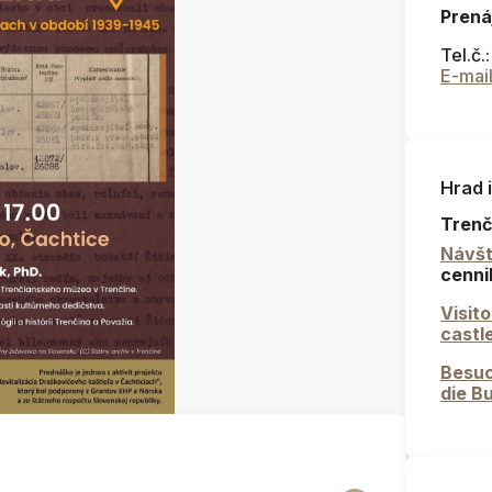
Prená
Tel.č.
E-mai
Hrad 
Trenč
Návšt
cenni
Visit
castl
Besuc
die B