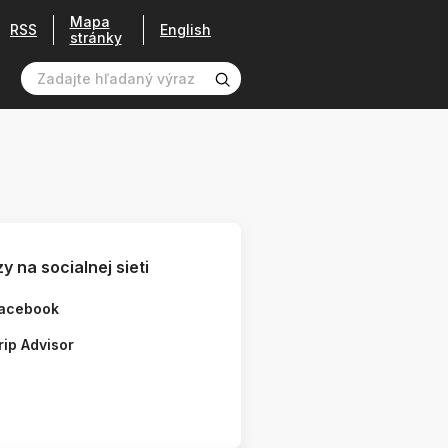
Mapa
RSS
English
stránky
y na socialnej sieti
acebook
rip Advisor