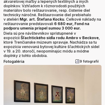
akvarelovej maľby a lepených textilných a iných
doplnkov. Vzhľadom k rôznorodosti použitých
materiálov bolo reštaurovanie, resp. čistenie diel
technicky náročné. Reštaurovanie diel prebiehalo
v ateliéri
Mgr. art. Štefana Kocku
. Celkové náklady na
reštaurovanie predstavovali
6 680 eur, Fond na
podporu umenia prispel sumou 3 000 eur.
Diela sú pre návštevníkov sprístupnené v
expozícii
Šľachtického sídla rodu Ambro v Beckove
,
ktoré Trenčianske múzeum spravuje. Nachádza sa tu
expozícia venovaná bytovej kultúre šľachtických sídel
v 19. a 20. storočí, neopomínajúc módu a módne
doplnky z tohto obdobia.
Fotogaléria
9 fotografií