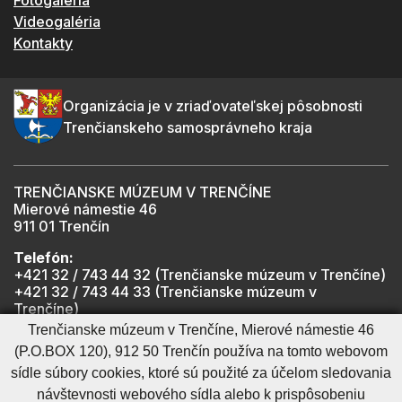
Fotogaléria
Videogaléria
Kontakty
Organizácia je v zriaďovateľskej pôsobnosti
Trenčianskeho samosprávneho kraja
TRENČIANSKE MÚZEUM V TRENČÍNE
Mierové námestie 46
911 01 Trenčín
Telefón:
+421 32 / 743 44 32 (Trenčianske múzeum v Trenčíne)
+421 32 / 743 44 33 (Trenčianske múzeum v
Trenčíne)
+421 901 918 825 (Trenčiansky hrad - informátor -
Trenčianske múzeum v Trenčíne, Mierové námestie 46
počas otváracích hodín hradu)
(P.O.BOX 120), 912 50 Trenčín používa na tomto webovom
sídle súbory cookies, ktoré sú použité za účelom sledovania
návštevnosti webového sídla alebo k prispôsobeniu
Mapa stránky
RSS
Cookies nastavenie
Ochrana osobných údajov