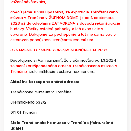
Vážení návštevníci,
dovoľujeme si vás upozorniť, že expozícia Trenčianskeho
múzea v Trenčíne v ŽUPNOM DOME je od 1. septembra
2023 až do odvolania ZATVORENÁ z dôvodu rekonštrukcie
budovy. Všetky ostatné pobočky a ich expozície s
otvorené. Ďakujeme za pochopenie a tešíme sa na vás v
ostatných pobočkách Trenčianskeho múzea!
OZNÁMENIE O ZMENE KOREŠPONDENČNEJ ADRESY
Dovoľujeme si Vám oznámiť, že s účinnosťou od 1.3.2024
sa mení korešpondenčná adresa Trenčianskeho múzea v
Trenčíne,
sídlo inštitúcie zostáva nezmenené.
Aktuálna korešpondenčná adresa:
Trenčianske múzeum v Trenčíne
Jilemnického 532/2
911 01 Trenčín
Sídlo Trenčianskeho múzea v Trenčíne (fakturačné
údaje)