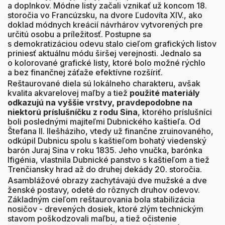
a doplnkov. Módne listy začali vznikať už koncom 18.
storočia vo Francúzsku, na dvore Ľudovíta XIV., ako
doklad módnych kreácií návrhárov vytvorených pre
určitú osobu a príležitosť. Postupne sa
s demokratizáciou odevu stalo cieľom grafických listov
priniesť aktuálnu módu širšej verejnosti. Jednalo sa
o kolorované grafické listy, ktoré bolo možné rýchlo
a bez finančnej záťaže efektívne rozšíriť.
Reštaurované diela sú lokálneho charakteru, avšak
kvalita akvarelovej maľby a tiež
použité materiály
odkazujú na vyššie vrstvy, pravdepodobne na
niektorú príslušníčku z rodu Sina
, ktorého príslušníci
boli poslednými majiteľmi Dubnického kaštieľa. Od
Štefana II. Ilešháziho, vtedy už finančne zruinovaného,
odkúpil Dubnicu spolu s kaštieľom bohatý viedenský
barón Juraj Sina v roku 1835. Jeho vnučka, barónka
Ifigénia, vlastnila Dubnické panstvo s kaštieľom a tiež
Trenčiansky hrad až do druhej dekády 20. storočia.
Asamblážové obrazy zachytávajú dve mužské a dve
ženské postavy, odeté do rôznych druhov odevov.
Základným cieľom reštaurovania bola stabilizácia
nosičov - drevených dosiek, ktoré zlým technickým
stavom poškodzovali maľbu, a tiež očistenie