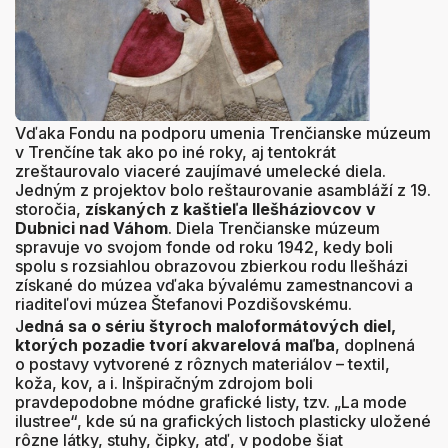
Vďaka Fondu na podporu umenia Trenčianske múzeum
v Trenčíne tak ako po iné roky, aj tentokrát
zreštaurovalo viaceré zaujímavé umelecké diela.
Jedným z projektov bolo reštaurovanie asambláží z 19.
storočia,
získaných z kaštieľa Ilešháziovcov v
Dubnici nad Váhom
. Diela Trenčianske múzeum
spravuje vo svojom fonde od roku 1942, kedy boli
spolu s rozsiahlou obrazovou zbierkou rodu Ilešházi
získané do múzea vďaka bývalému zamestnancovi a
riaditeľovi múzea Štefanovi Pozdišovskému.
J
edná sa o sériu štyroch maloformátových diel,
ktorých pozadie tvorí akvarelová maľba
, doplnená
o postavy vytvorené z rôznych materiálov – textil,
koža, kov, a i. Inšpiračným zdrojom boli
pravdepodobne módne grafické listy, tzv. „La mode
ilustree“, kde sú na grafických listoch plasticky uložené
rôzne látky, stuhy, čipky, atď, v podobe šiat