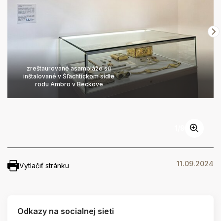
zreštaurované asambláže sú
inštalované v Šľachtickom sídle
rodu Ambro v Beckove
1
/
9
11.09.2024
Vytlačiť stránku
Odkazy na socialnej sieti