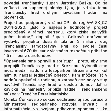
povedal trenčiansky župan Jaroslav Baška. Čo sa
veľkosti sprístupnenej plochy týka, je vďaka tomu
Trenčiansky hrad druhým najväčším hradom na
Slovensku.
Projekt bol podporený v rámci OP Interreg V-A SK_CZ
2014-2020. „Išlo o najlepšie hodnotený projekt
predložený v rámci Interregu, ktorý získal najvyšší
počet bodov,“ doplnil župan. Celkové oprávnené
výdavky projektu dosiahli takmer 3 milióny eur,
Trenčiansky samosprávny kraj do svojej časti
investoval 670 tis. eur z vlastného rozpočtu a približne
1,5 mil. eur z eurofondov.
"Opevnenie sme opravili a sprístupnili preto, aby sme
prepojili Trenčiansky hrad s Brezinou. Vytvorili sme
most medzi hradom a lesoparkom Brezina a vznikol
nám tu naozaj jedinečný priestor, kam môžete ísť v
nedeľu opekať si s rodinou, a zároveň cez nový vstup
navštíviť Trenčiansky hrad a cestou domov dať si
kávičku na námestí", priblížil riaditeľ Trenčianskeho
múzea v Trenčíne Peter Martinisko.
Monika Čonková zo sekcie cezhraničnej spolupráce z
Ministerstva regionálneho rozvoja, investícii a
informatizácie vo svojom príhovore spomenula, že