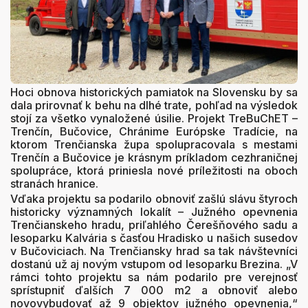
Hoci obnova historických pamiatok na Slovensku by sa
dala prirovnať k behu na dlhé trate, pohľad na výsledok
stojí za všetko vynaložené úsilie. Projekt TreBuChET –
Trenčín, Bučovice, Chránime Európske Tradície, na
ktorom Trenčianska župa spolupracovala s mestami
Trenčín a Bučovice je krásnym príkladom cezhraničnej
spolupráce, ktorá priniesla nové príležitosti na oboch
stranách hranice.
Vďaka projektu sa podarilo obnoviť zašlú slávu štyroch
historicky významných lokalít – Južného opevnenia
Trenčianskeho hradu, priľahlého Čerešňového sadu a
lesoparku Kalvária s časťou Hradisko u našich susedov
v Bučoviciach. Na Trenčiansky hrad sa tak návštevníci
dostanú už aj novým vstupom od lesoparku Brezina. „V
rámci tohto projektu sa nám podarilo pre verejnosť
sprístupniť ďalších 7 000 m2 a obnoviť alebo
novovybudovať až 9 objektov južného opevnenia,“