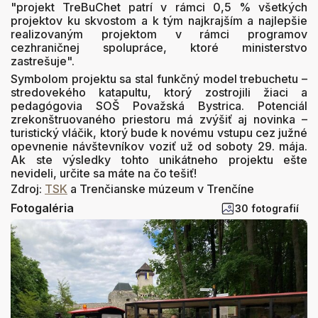
"projekt TreBuChet patrí v rámci 0,5 % všetkých
projektov ku skvostom a k tým najkrajším a najlepšie
realizovaným projektom v rámci programov
cezhraničnej spolupráce, ktoré ministerstvo
zastrešuje".
Symbolom projektu sa stal funkčný model trebuchetu –
stredovekého katapultu, ktorý zostrojili žiaci a
pedagógovia SOŠ Považská Bystrica. Potenciál
zrekonštruovaného priestoru má zvýšiť aj novinka –
turistický vláčik, ktorý bude k novému vstupu cez južné
opevnenie návštevníkov voziť už od soboty 29. mája.
Ak ste výsledky tohto unikátneho projektu ešte
nevideli, určite sa máte na čo tešiť!
Zdroj:
TSK
a Trenčianske múzeum v Trenčíne
Fotogaléria
30 fotografií