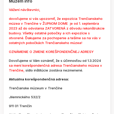
Múzem info
Vážení návštevníci,
dovoľujeme si vás upozorniť, že expozícia Trenčianskeho
múzea v Trenčíne v ŽUPNOM DOME je od 1. septembra
2023 až do odvolania ZATVORENÁ z dôvodu rekonštrukcie
budovy. Všetky ostatné pobočky a ich expozície s
otvorené. Ďakujeme za pochopenie a tešíme sa na vás v
ostatných pobočkách Trenčianskeho múzea!
OZNÁMENIE O ZMENE KOREŠPONDENČNEJ ADRESY
Dovoľujeme si Vám oznámiť, že s účinnosťou od 1.3.2024
sa mení korešpondenčná adresa Trenčianskeho múzea v
Trenčíne,
sídlo inštitúcie zostáva nezmenené.
Aktuálna korešpondenčná adresa:
Trenčianske múzeum v Trenčíne
Jilemnického 532/2
911 01 Trenčín