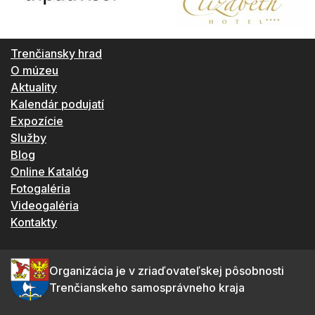
Trenčiansky hrad
O múzeu
Aktuality
Kalendár podujatí
Expozície
Služby
Blog
Online Katalóg
Fotogaléria
Videogaléria
Kontakty
Organizácia je v zriaďovateľskej pôsobnosti
Trenčianskeho samosprávneho kraja