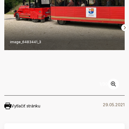
image_6483441_3
1
/
30
29.05.2021
Vytlačiť stránku