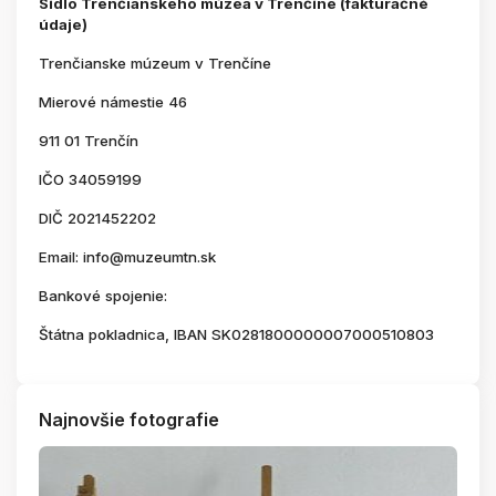
Sídlo Trenčianskeho múzea v Trenčíne (fakturačné
údaje)
Trenčianske múzeum v Trenčíne
Mierové námestie 46
911 01 Trenčín
IČO 34059199
DIČ 2021452202
Email: info@muzeumtn.sk
Bankové spojenie:
Štátna pokladnica, IBAN SK0281800000007000510803
Najnovšie fotografie