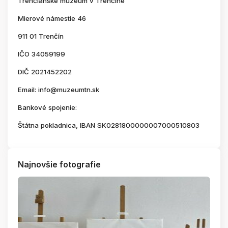
Trenčianske múzeum v Trenčíne
Mierové námestie 46
911 01 Trenčín
IČO 34059199
DIČ 2021452202
Email: info@muzeumtn.sk
Bankové spojenie:
Štátna pokladnica, IBAN SK0281800000007000510803
Najnovšie fotografie