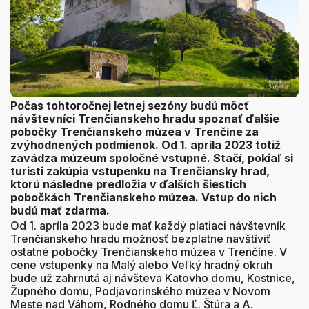
Počas tohtoročnej letnej sezóny budú môcť
návštevníci Trenčianskeho hradu spoznať ďalšie
pobočky Trenčianskeho múzea v Trenčíne za
zvýhodnených podmienok. Od 1. apríla 2023 totiž
zavádza múzeum spoločné vstupné. Stačí, pokiaľ si
turisti zakúpia vstupenku na Trenčiansky hrad,
ktorú následne predložia v ďalších šiestich
pobočkách Trenčianskeho múzea. Vstup do nich
budú mať zdarma.
Od 1. apríla 2023 bude mať každý platiaci návštevník
Trenčianskeho hradu možnosť bezplatne navštíviť
ostatné pobočky Trenčianskeho múzea v Trenčíne. V
cene vstupenky na Malý alebo Veľký hradný okruh
bude už zahrnutá aj návšteva Katovho domu, Kostnice,
Župného domu, Podjavorinského múzea v Novom
Meste nad Váhom, Rodného domu Ľ. Štúra a A.