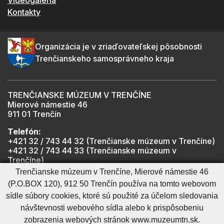
Kontakty
Organizácia je v zriaďovateľskej pôsobnosti
Trenčianskeho samosprávneho kraja
TRENČIANSKE MÚZEUM V TRENČÍNE
Mierové námestie 46
911 01 Trenčín
Telefón:
+421 32 / 743 44 32 (Trenčianske múzeum v Trenčíne)
+421 32 / 743 44 33 (Trenčianske múzeum v
Trenčíne)
+421 901 918 825 (Trenčiansky hrad - informátor -
Trenčianske múzeum v Trenčíne, Mierové námestie 46
počas otváracích hodín hradu)
(P.O.BOX 120), 912 50 Trenčín používa na tomto webovom
sídle súbory cookies, ktoré sú použité za účelom sledovania
návštevnosti webového sídla alebo k prispôsobeniu
Mapa stránky
RSS
Cookies nastavenie
Ochrana osobných údajov
zobrazenia webových stránok www.muzeumtn.sk.
Cookies - viac informácií
Vyhlásenie o prístupnosti