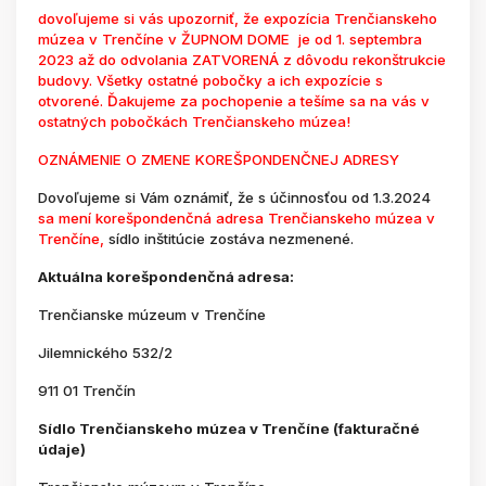
dovoľujeme si vás upozorniť, že expozícia Trenčianskeho
múzea v Trenčíne v ŽUPNOM DOME je od 1. septembra
2023 až do odvolania ZATVORENÁ z dôvodu rekonštrukcie
budovy. Všetky ostatné pobočky a ich expozície s
otvorené. Ďakujeme za pochopenie a tešíme sa na vás v
ostatných pobočkách Trenčianskeho múzea!
OZNÁMENIE O ZMENE KOREŠPONDENČNEJ ADRESY
Dovoľujeme si Vám oznámiť, že s účinnosťou od 1.3.2024
sa mení korešpondenčná adresa Trenčianskeho múzea v
Trenčíne,
sídlo inštitúcie zostáva nezmenené.
Aktuálna korešpondenčná adresa:
Trenčianske múzeum v Trenčíne
Jilemnického 532/2
911 01 Trenčín
Sídlo Trenčianskeho múzea v Trenčíne (fakturačné
údaje)