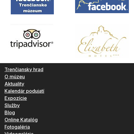
Trenčiansky hrad
O múzeu
Aktuality
Kalendár podujatí
Expozície
Služby
Blog
Online Katalóg
Fotogaléria
Videogaléria