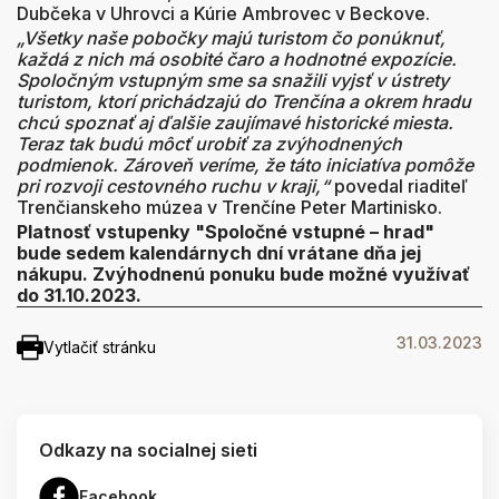
Dubčeka v Uhrovci a Kúrie Ambrovec v Beckove.
„Všetky naše pobočky majú turistom čo ponúknuť,
každá z nich má osobité čaro a hodnotné expozície.
Spoločným vstupným sme sa snažili vyjsť v ústrety
turistom, ktorí prichádzajú do Trenčína a okrem hradu
chcú spoznať aj ďalšie zaujímavé historické miesta.
Teraz tak budú môcť urobiť za zvýhodnených
podmienok. Zároveň veríme, že táto iniciatíva pomôže
pri rozvoji cestovného ruchu v kraji,“
povedal riaditeľ
Trenčianskeho múzea v Trenčíne Peter Martinisko.
Platnosť vstupenky "Spoločné vstupné – hrad"
bude sedem kalendárnych dní vrátane dňa jej
nákupu. Zvýhodnenú ponuku bude možné využívať
do 31.10.2023.
31.03.2023
Vytlačiť stránku
Odkazy na socialnej sieti
Facebook