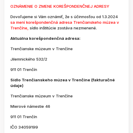
OZNÁMENIE O ZMENE KOREŠPONDENČNEJ ADRESY
Dovoľujeme si Vám oznámiť, že s účinnosťou od 1.3.2024
sa mení korešpondenčná adresa Trenčianskeho múzea v
Trenčíne,
sídlo inštitúcie zostáva nezmenené.
Aktuálna korešpondenčná adresa:
Trenčianske múzeum v Trenčíne
Jilemnického 532/2
911 01 Trenčín
Sídlo Trenčianskeho múzea v Trenčíne (fakturačné
údaje)
Trenčianske múzeum v Trenčíne
Mierové námestie 46
911 01 Trenčín
IČO 34059199