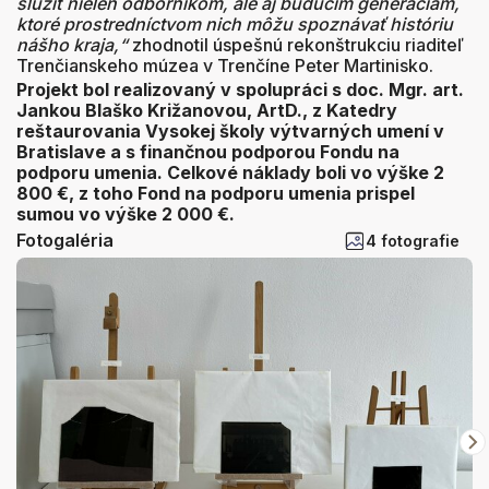
slúžiť nielen odborníkom, ale aj budúcim generáciám,
ktoré prostredníctvom nich môžu spoznávať históriu
nášho kraja,“
zhodnotil úspešnú rekonštrukciu riaditeľ
Trenčianskeho múzea v Trenčíne Peter Martinisko.
Projekt bol realizovaný v spolupráci s doc. Mgr. art.
Jankou Blaško Križanovou, ArtD., z Katedry
reštaurovania Vysokej školy výtvarných umení v
Bratislave a s finančnou podporou Fondu na
podporu umenia. Celkové náklady boli vo výške 2
800 €, z toho Fond na podporu umenia prispel
sumou vo výške 2 000 €.
Fotogaléria
4 fotografie