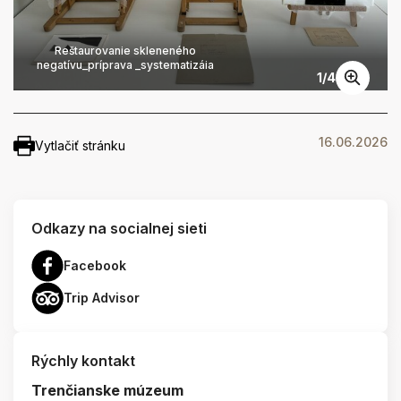
Reštaurovanie skleneného
negatívu_príprava _systematizáia
1
/
4
16.06.2026
Vytlačiť stránku
Odkazy na socialnej sieti
Facebook
Trip Advisor
Rýchly kontakt
Trenčianske múzeum