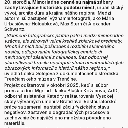
20. storočia.
Mimoriadne cenné sú najmä zábery
zachytávajúce historickú podobu miest,
urbanistický
vývoj, architektúru a krajinu nášho regiónu. Medzi
autormi sú zastúpení významní fotografi, ako Mária
Urbasiówna-Holoubková, Max Stern či Alexander
Schwartz.
„Sklenené fotografické platne patria medzi mimoriadne
vzácne, ale zároveň veľmi krehké zbierkové predmety.
Mnohé z nich boli poškodené rozbitím skleneného
nosiča, odlupovaním fotografickej emulzie či
nevhodnými zásahmi z minulosti. Bez odbornej
starostlivosti hrozila postupná strata nenahraditeľných
obrazových informácií o histórii nášho regiónu,“
uviedla Lenka Golejová z dokumentačného strediska
Trenčianskeho múzea v Trenčíne.
Projekt odštartoval v októbri 2025, keď si súbor
prevzala doc. Mgr. art. Janka Blaško Križanová, ArtD.,
odborná asistentka Katedry reštaurovania Vysokej
školy výtvarných umení v Bratislave. Reštaurátorské
práce sa zamerali na stabilizáciu fyzického stavu
negatívov, zastavenie degradačných procesov a
zachovanie čo najväčšieho množstva pôvodného
materiálu.