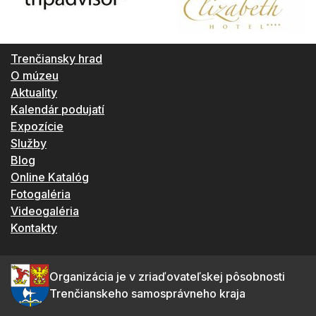
Trenčiansky hrad
O múzeu
Aktuality
Kalendár podujatí
Expozície
Služby
Blog
Online Katalóg
Fotogaléria
Videogaléria
Kontakty
Organizácia je v zriaďovateľskej pôsobnosti
Trenčianskeho samosprávneho kraja