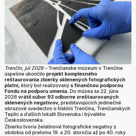
Trenčín, júl 2026 –
Trenčianske múzeum v Trenčíne
úspešne ukončilo
projekt komplexného
reštaurovania zbierky sklenených fotografických
platní,
ktorý bol realizovaný
s finančnou podporou
Fondu na podporu umenia.
Do múzea sa 22. júna
2026
vrátil súbor 93 odborne zreštaurovaných
sklenených negatívov,
predstavujúcich jedinečné
obrazové svedectvo o histórii Trenčína, Trenčianskych
Teplíc a ďalších lokalít Slovenska i bývalého
Československa.
Zbierku tvoria želatínové fotografické negatívy z
obdobia od prelomu 19. a 20. storočia až po 40. roky