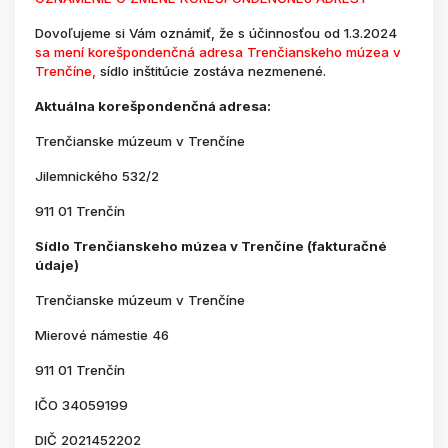
Dovoľujeme si Vám oznámiť, že s účinnosťou od 1.3.2024
sa mení korešpondenčná adresa Trenčianskeho múzea v
Trenčíne,
sídlo inštitúcie zostáva nezmenené.
Aktuálna korešpondenčná adresa:
Trenčianske múzeum v Trenčíne
Jilemnického 532/2
911 01 Trenčín
Sídlo Trenčianskeho múzea v Trenčíne (fakturačné
údaje)
Trenčianske múzeum v Trenčíne
Mierové námestie 46
911 01 Trenčín
IČO 34059199
DIČ 2021452202