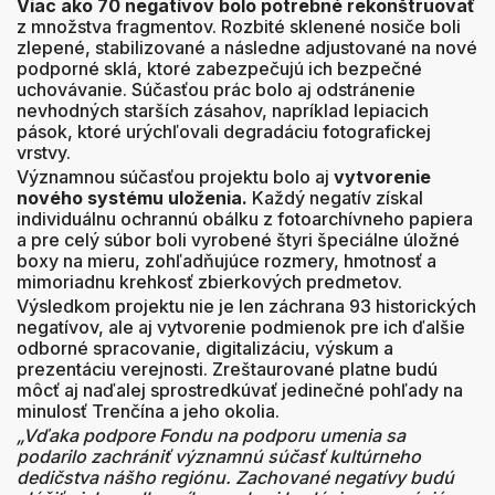
Viac ako 70 negatívov bolo potrebné rekonštruovať
z množstva fragmentov. Rozbité sklenené nosiče boli
zlepené, stabilizované a následne adjustované na nové
podporné sklá, ktoré zabezpečujú ich bezpečné
uchovávanie. Súčasťou prác bolo aj odstránenie
nevhodných starších zásahov, napríklad lepiacich
pások, ktoré urýchľovali degradáciu fotografickej
vrstvy.
Významnou súčasťou projektu bolo aj
vytvorenie
nového systému uloženia.
Každý negatív získal
individuálnu ochrannú obálku z fotoarchívneho papiera
a pre celý súbor boli vyrobené štyri špeciálne úložné
boxy na mieru, zohľadňujúce rozmery, hmotnosť a
mimoriadnu krehkosť zbierkových predmetov.
Výsledkom projektu nie je len záchrana 93 historických
negatívov, ale aj vytvorenie podmienok pre ich ďalšie
odborné spracovanie, digitalizáciu, výskum a
prezentáciu verejnosti. Zreštaurované platne budú
môcť aj naďalej sprostredkúvať jedinečné pohľady na
minulosť Trenčína a jeho okolia.
„Vďaka podpore Fondu na podporu umenia sa
podarilo zachrániť významnú súčasť kultúrneho
dedičstva nášho regiónu. Zachované negatívy budú