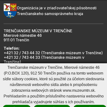
Organizácia je v zriaďovateľskej pôsobnosti
Trenčianskeho samosprávneho kraja
TRENČIANSKE MÚZEUM V TRENČÍNE
Mierové námestie 46
911 01 Trenčín
Telefón:
+421 32 / 743 44 32 (Trenčianske múzeum v Trenčíne)
+421 32 / 743 44 33 (Trenčianske múzeum v
Trenčíne)
+421 901 918 825 (Trenčiansky hrad - informátor -
Trenčianske múzeum v Trenčíne, Mierové námestie 46
počas otváracích hodín hradu)
(P.O.BOX 120), 912 50 Trenčín používa na tomto webovom
sídle súbory cookies, ktoré sú použité za účelom sledovania
návštevnosti webového sídla alebo k prispôsobeniu
Mapa stránky
RSS
Cookies nastavenie
Ochrana osobných údajov
zobrazenia webových stránok www.muzeumtn.sk.
Cookies - viac informácií
Vyhlásenie o prístupnosti
Prehliadaním a použitím príslušného nastavenia webového
Technický prevádzkovateľ
Správca obsahu
prehliadača vyjadrujete súhlas s ich používaním.
Generuje
CMS BUXUS