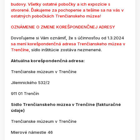
budovy. Všetky ostatné pobočky a ich expozície s
otvorené. Ďakujeme za pochopenie a tešíme sa na vás v
ostatných pobočkách Trenčianskeho múzea!
OZNÁMENIE O ZMENE KOREŠPONDENČNEJ ADRESY
Dovoľujeme si Vám oznámiť, že s účinnosťou od 1.3.2024
sa mení korešpondenčná adresa Trenčianskeho múzea v
Trenčíne,
sídlo inštitúcie zostáva nezmenené.
Aktuálna korešpondenčná adresa:
Trenčianske múzeum v Trenčíne
Jilemnického 532/2
911 01 Trenčín
Sídlo Trenčianskeho múzea v Trenčíne (fakturačné
údaje)
Trenčianske múzeum v Trenčíne
Mierové námestie 46