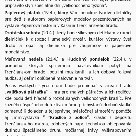
pripravilo štyri špeciálne dni „veľkonočného týždňa“.
Papierový piatok
(19.4.), ktorý Vám ponúkne tvorivé dielničky
pre deti s autorom papierových modelov prezentovaných na
výstave Papierová história v Kasárni Trenčianskeho hradu.
Drotárska sobota
(20.4.), kedy bude šikovným detičkám v rámci
dielničiek k dispozícii umelecký drotár, kurátor výstavy Svet
drôtu a opäť aj dielnička pre záujemcov o papierové
modelárstvo.
Maľovaná nedeľa
(21.4.) a
Hudobný pondelok
(22.4.), v
priebehu ktorých spríjemnia návštevníkom pobyt na
Trenčianskom hrade „potulní muzikanti“ a ich dobová folková
hudba, aj deťmi obľúbené maľovanie na tvár.
Počas všetkých štyroch dní bude prebiehať v areáli hradu
„
vajíčková pátračka
“ – hra pre malých pátračov a ich rodičov,
kde budú deti hľadať 6 rozkotúľaných veľkonočných kraslíc. Pre
každého úspešného detektíva máme prichystanú drobnú sladkú
odmenu! K doladeniu tej správnej sviatočnej atmosféry pomôže
aj „minivýstavka “ "
Kraslice z police
“, kraslíc z depozitu
Trenčianskeho múzea, zdobených napr. technikou oblepovania
dužinou špeciálneho druhu močiarnej trávy, vyškrabovaním