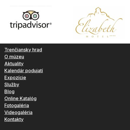
Trenčiansky hrad
O múzeu
Aktuality
Kalendár podujatí
Expozície
Služby
Blog
Online Katalóg
Fotogaléria
Videogaléria
Kontakty