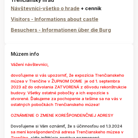
Návštevníci-všetko o hrade
+ cennik
Visitors - Informations about castle
Besuchers - Informationen über die Burg
Múzem info
Vážení návštevníci,
dovoľujeme si vás upozorniť, že expozícia Trenčianskeho
múzea v Trenčíne v ŽUPNOM DOME je od 1. septembra
2023 až do odvolania ZATVORENÁ z dôvodu rekonštrukcie
budovy. Všetky ostatné pobočky a ich expozície s
otvorené. Ďakujeme za pochopenie a tešíme sa na vás v
ostatných pobočkách Trenčianskeho múzea!
OZNÁMENIE O ZMENE KOREŠPONDENČNEJ ADRESY
Dovoľujeme si Vám oznámiť, že s účinnosťou od 1.3.2024
sa mení korešpondenčná adresa Trenčianskeho múzea v
Trenčíne,
sídlo inštitúcie zostáva nezmenené.