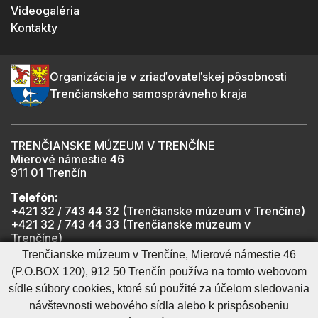
Videogaléria
Kontakty
Organizácia je v zriaďovateľskej pôsobnosti
Trenčianskeho samosprávneho kraja
TRENČIANSKE MÚZEUM V TRENČÍNE
Mierové námestie 46
911 01 Trenčín
Telefón:
+421 32 / 743 44 32 (Trenčianske múzeum v Trenčíne)
+421 32 / 743 44 33 (Trenčianske múzeum v
Trenčíne)
+421 901 918 825 (Trenčiansky hrad - informátor -
Trenčianske múzeum v Trenčíne, Mierové námestie 46
počas otváracích hodín hradu)
(P.O.BOX 120), 912 50 Trenčín používa na tomto webovom
sídle súbory cookies, ktoré sú použité za účelom sledovania
návštevnosti webového sídla alebo k prispôsobeniu
Mapa stránky
RSS
Cookies nastavenie
Ochrana osobných údajov