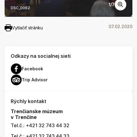
1
/
7
DSC_0062
07.02.2020
Vytlačiť stránku
Odkazy na socialnej sieti
Facebook
Trip Advisor
Rýchly kontakt
Trenčianske múzeum
v Trenčíne
Tel.č.: +421 32 743 44 32
Tel.č.: +421 32 743 44 33