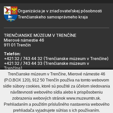
Organizácia je v zriaďovateľskej pôsobnosti
Trenčianskeho samosprávneho kraja
TRENČIANSKE MÚZEUM V TRENČÍNE
Mierové námestie 46
911 01 Trenčín
Telefón:
+421 32 / 743 44 32 (Trenčianske múzeum v Trenčíne)
+421 32 / 743 44 33 (Trenčianske múzeum v
Trenčíne)
+421 901 918 825 (Trenčiansky hrad - informátor -
Trenčianske múzeum v Trenčíne, Mierové námestie 46
počas otváracích hodín hradu)
(P.O.BOX 120), 912 50 Trenčín používa na tomto webovom
sídle súbory cookies, ktoré sú použité za účelom sledovania
návštevnosti webového sídla alebo k prispôsobeniu
Mapa stránky
RSS
Cookies nastavenie
Ochrana osobných údajov
zobrazenia webových stránok www.muzeumtn.sk.
Cookies - viac informácií
Vyhlásenie o prístupnosti
Prehliadaním a použitím príslušného nastavenia webového
Technický prevádzkovateľ
Správca obsahu
prehliadača vyjadrujete súhlas s ich používaním.