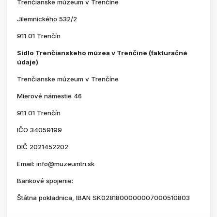
Trenčianske múzeum v Trenčíne
Jilemnického 532/2
911 01 Trenčín
Sídlo Trenčianskeho múzea v Trenčíne (fakturačné
údaje)
Trenčianske múzeum v Trenčíne
Mierové námestie 46
911 01 Trenčín
IČO 34059199
DIČ 2021452202
Email: info@muzeumtn.sk
Bankové spojenie:
Štátna pokladnica, IBAN SK0281800000007000510803