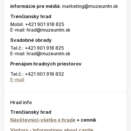
informácie pre médiá
: marketing@muzeumtn.sk
Trenčiansky hrad
Mobil: +421 901 918 825
E-mail: hrad@muzeumtn.sk
Svadobné obrady
Tel.č.: +421 901 918 825
E-mail: hrad@muzeumtn.sk
Prenájom hradných priestorov
Tel.č.: +421 901 918 832
E-mail
Hrad info
Trenčiansky hrad
Návštevníci-všetko o hrade
+ cennik
Visitors - Informations about castle