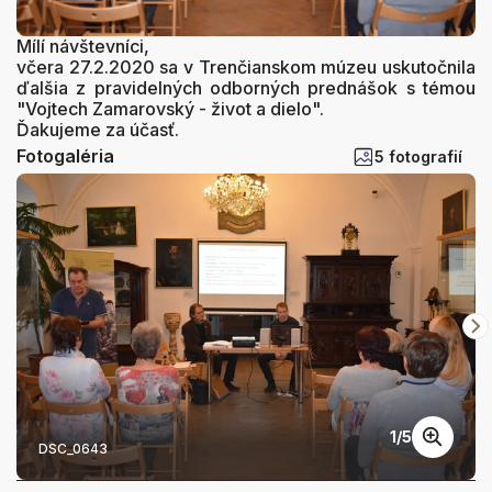
Mílí návštevníci,
včera 27.2.2020 sa v Trenčianskom múzeu uskutočnila
ďalšia z pravidelných odborných prednášok s témou
"Vojtech Zamarovský - život a dielo".
Ďakujeme za účasť.
Fotogaléria
5 fotografií
1
/
5
DSC_0643