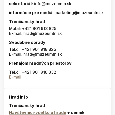
sekretariát
: info@muzeumtn.sk
informácie pre médiá
: marketing@muzeumtn.sk
Trenčiansky hrad
Mobil: +421 901 918 825
E-mail: hrad@muzeumtn.sk
Svadobné obrady
Tel.č.: +421 901 918 825
E-mail: hrad@muzeumtn.sk
Prenájom hradných priestorov
Tel.č.: +421 901 918 832
E-mail
Hrad info
Trenčiansky hrad
Návštevníci-všetko o hrade
+ cennik