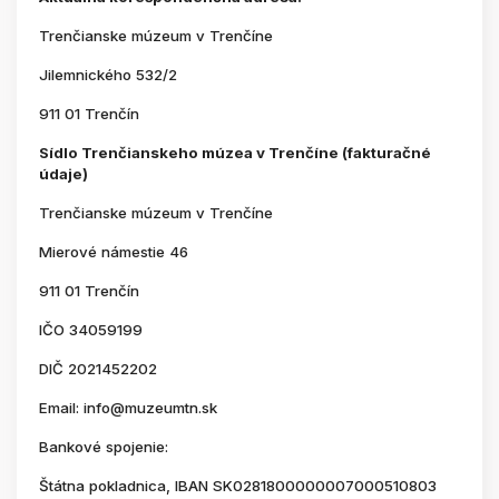
Trenčianske múzeum v Trenčíne
Jilemnického 532/2
911 01 Trenčín
Sídlo Trenčianskeho múzea v Trenčíne (fakturačné
údaje)
Trenčianske múzeum v Trenčíne
Mierové námestie 46
911 01 Trenčín
IČO 34059199
DIČ 2021452202
Email: info@muzeumtn.sk
Bankové spojenie:
Štátna pokladnica, IBAN SK0281800000007000510803