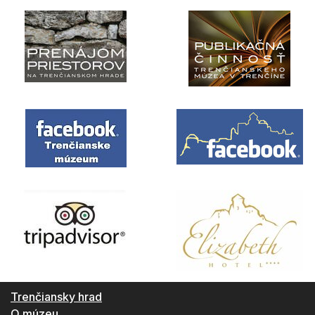
Trenčiansky hrad
O múzeu