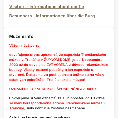
Visitors - Informations about castle
Besuchers - Informationen über die Burg
Múzem info
Vážení návštevníci,
dovoľujeme si vás upozorniť, že expozícia Trenčianskeho
múzea v Trenčíne v ŽUPNOM DOME je od 1. septembra
2023 až do odvolania ZATVORENÁ z dôvodu rekonštrukcie
budovy. Všetky ostatné pobočky a ich expozície s
otvorené. Ďakujeme za pochopenie a tešíme sa na vás v
ostatných pobočkách Trenčianskeho múzea!
OZNÁMENIE O ZMENE KOREŠPONDENČNEJ ADRESY
Dovoľujeme si Vám oznámiť, že s účinnosťou od 1.3.2024
sa mení korešpondenčná adresa Trenčianskeho múzea v
Trenčíne,
sídlo inštitúcie zostáva nezmenené.
Aktuálna korešpondenčná adresa: