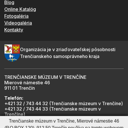
Blog
Online Katalóg
Fotogaléria
Videogaléria
Kontakty
Organizácia je v zriaďovateľskej pôsobnosti
Trenčianskeho samosprávneho kraja
TRENČIANSKE MÚZEUM V TRENČÍNE
Mierové námestie 46
911 01 Trenčín
Telefón:
+421 32 / 743 44 32 (Trenčianske múzeum v Trenčíne)
+421 32 / 743 44 33 (Trenčianske múzeum v
Trenčíne)
+421 901 918 825 (Trenčiansky hrad - informátor -
Trenčianske múzeum v Trenčíne, Mierové námestie 46
počas otváracích hodín hradu)
(P.O.BOX 120), 912 50 Trenčín používa na tomto webovom