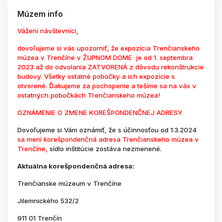
Múzem info
Vážení návštevníci,
dovoľujeme si vás upozorniť, že expozícia Trenčianskeho
múzea v Trenčíne v ŽUPNOM DOME je od 1. septembra
2023 až do odvolania ZATVORENÁ z dôvodu rekonštrukcie
budovy. Všetky ostatné pobočky a ich expozície s
otvorené. Ďakujeme za pochopenie a tešíme sa na vás v
ostatných pobočkách Trenčianskeho múzea!
OZNÁMENIE O ZMENE KOREŠPONDENČNEJ ADRESY
Dovoľujeme si Vám oznámiť, že s účinnosťou od 1.3.2024
sa mení korešpondenčná adresa Trenčianskeho múzea v
Trenčíne,
sídlo inštitúcie zostáva nezmenené.
Aktuálna korešpondenčná adresa:
Trenčianske múzeum v Trenčíne
Jilemnického 532/2
911 01 Trenčín