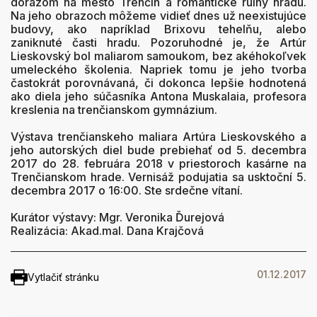
dôrazom na mesto Trenčín a romantické ruiny hradu.
Na jeho obrazoch môžeme vidieť dnes už neexistujúce
budovy, ako napríklad Brixovu tehelňu, alebo
zaniknuté časti hradu. Pozoruhodné je, že Artúr
Lieskovský bol maliarom samoukom, bez akéhokoľvek
umeleckého školenia. Napriek tomu je jeho tvorba
častokrát porovnávaná, či dokonca lepšie hodnotená
ako diela jeho súčasníka Antona Muskalaia, profesora
kreslenia na trenčianskom gymnázium.
Výstava trenčianskeho maliara Artúra Lieskovského a
jeho autorských diel bude prebiehať od 5. decembra
2017 do 28. februára 2018 v priestoroch kasárne na
Trenčianskom hrade. Vernisáž podujatia sa usktoční 5.
decembra 2017 o 16:00. Ste srdečne vítaní.
Kurátor výstavy: Mgr. Veronika Ďurejová
Realizácia: Akad.mal. Dana Krajčová
01.12.2017
Vytlačiť stránku