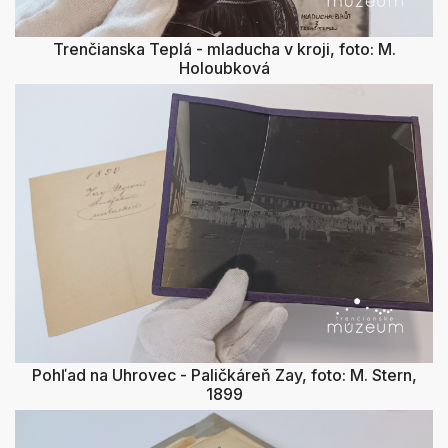
Trenčianska Teplá - mladucha v kroji, foto: M.
Holoubková
Pohľad na Uhrovec - Paličkáreň Zay, foto: M. Stern,
1899