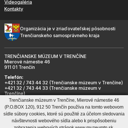
Videogaléria
Kontakty
Organizácia je v zriaďovateľskej pôsobnosti
Trenčianskeho samosprávneho kraja
TRENČIANSKE MÚZEUM V TRENČÍNE
Mierové námestie 46
911 01 Trenčín
Telefón:
+421 32 / 743 44 32 (Trenčianske múzeum v Trenčíne)
+421 32 / 743 44 33 (Trenčianske múzeum v
Trenčíne)
+421 901 918 825 (Trenčiansky hrad - informátor -
Trenčianske múzeum v Trenčíne, Mierové námestie 46
počas otváracích hodín hradu)
(P.O.BOX 120), 912 50 Trenčín používa na tomto webovom
sídle súbory cookies, ktoré sú použité za účelom sledovania
návštevnosti webového sídla alebo k prispôsobeniu
Mapa stránky
RSS
Cookies nastavenie
Ochrana osobných údajov
zobrazenia webových stránok www.muzeumtn.sk.