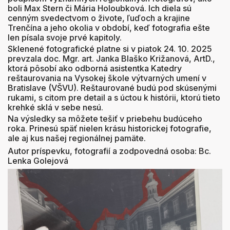
boli Max Stern či Mária Holoubková. Ich diela sú
cenným svedectvom o živote, ľuďoch a krajine
Trenčína a jeho okolia v období, keď fotografia ešte
len písala svoje prvé kapitoly.
Sklenené fotografické platne si v piatok 24. 10. 2025
prevzala doc. Mgr. art. Janka Blaško Križanová, ArtD.,
ktorá pôsobí ako odborná asistentka Katedry
reštaurovania na Vysokej škole výtvarných umení v
Bratislave (VŠVU). Reštaurované budú pod skúsenými
rukami, s citom pre detail a s úctou k histórii, ktorú tieto
krehké sklá v sebe nesú.
Na výsledky sa môžete tešiť v priebehu budúceho
roka. Prinesú späť nielen krásu historickej fotografie,
ale aj kus našej regionálnej pamäte.
Autor príspevku, fotografií a zodpovedná osoba: Bc.
Lenka Golejová