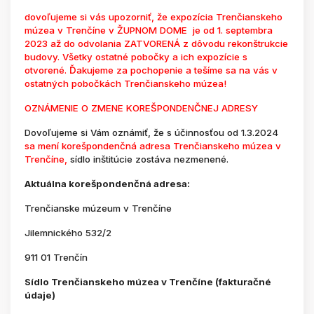
dovoľujeme si vás upozorniť, že expozícia Trenčianskeho
múzea v Trenčíne v ŽUPNOM DOME je od 1. septembra
2023 až do odvolania ZATVORENÁ z dôvodu rekonštrukcie
budovy. Všetky ostatné pobočky a ich expozície s
otvorené. Ďakujeme za pochopenie a tešíme sa na vás v
ostatných pobočkách Trenčianskeho múzea!
OZNÁMENIE O ZMENE KOREŠPONDENČNEJ ADRESY
Dovoľujeme si Vám oznámiť, že s účinnosťou od 1.3.2024
sa mení korešpondenčná adresa Trenčianskeho múzea v
Trenčíne,
sídlo inštitúcie zostáva nezmenené.
Aktuálna korešpondenčná adresa:
Trenčianske múzeum v Trenčíne
Jilemnického 532/2
911 01 Trenčín
Sídlo Trenčianskeho múzea v Trenčíne (fakturačné
údaje)