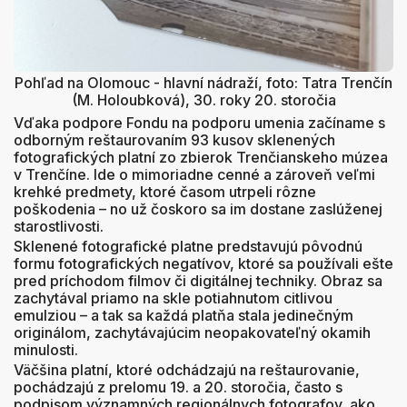
Pohľad na Olomouc - hlavní nádraží, foto: Tatra Trenčín
(M. Holoubková), 30. roky 20. storočia
Vďaka podpore Fondu na podporu umenia začíname s
odborným reštaurovaním 93 kusov sklenených
fotografických platní zo zbierok Trenčianskeho múzea
v Trenčíne. Ide o mimoriadne cenné a zároveň veľmi
krehké predmety, ktoré časom utrpeli rôzne
poškodenia – no už čoskoro sa im dostane zaslúženej
starostlivosti.
Sklenené fotografické platne predstavujú pôvodnú
formu fotografických negatívov, ktoré sa používali ešte
pred príchodom filmov či digitálnej techniky. Obraz sa
zachytával priamo na skle potiahnutom citlivou
emulziou – a tak sa každá platňa stala jedinečným
originálom, zachytávajúcim neopakovateľný okamih
minulosti.
Väčšina platní, ktoré odchádzajú na reštaurovanie,
pochádzajú z prelomu 19. a 20. storočia, často s
podpisom významných regionálnych fotografov, ako