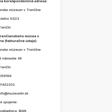
na korešpondenčná adresa:
anske múzeum v Trenčíne
ického 532/2
Trenčín
Trenčianskeho múzea v
ne (fakturačné údaje)
anske múzeum v Trenčíne
é námestie 46
Trenčín
059199
21452202
 info@muzeumtn.sk
é spojenie:
pokladnica, IBAN