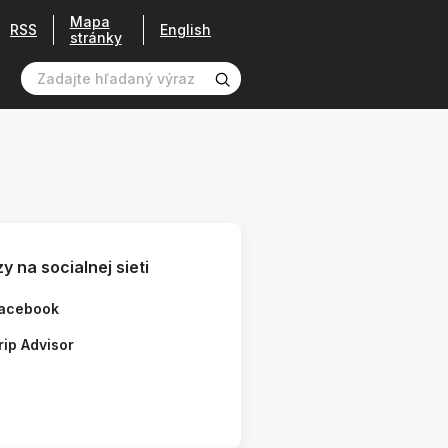
Mapa
RSS
English
stránky
y na socialnej sieti
acebook
rip Advisor