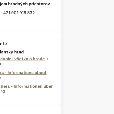
jom hradných priestorov
: +421 901 918 832
l
info
iansky hrad
evníci-všetko o hrade
+
k
ors - Informations about
e
hers - Informationen über
urg