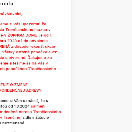
 info
návštevníci,
eme si vás upozorniť, že
cia Trenčianskeho múzea v
ne v ŽUPNOM DOME je od 1.
bra 2023 až do odvolania
ENÁ z dôvodu rekonštrukcie
. Všetky ostatné pobočky a ich
cie s otvorené. Ďakujeme za
enie a tešíme sa na vás v
ých pobočkách Trenčianskeho
ENIE O ZMENE
PONDENČNEJ ADRESY
jeme si Vám oznámiť, že s
sťou od 1.3.2024
sa mení
ondenčná adresa Trenčianskeho
v Trenčíne,
sídlo inštitúcie
a nezmenené.