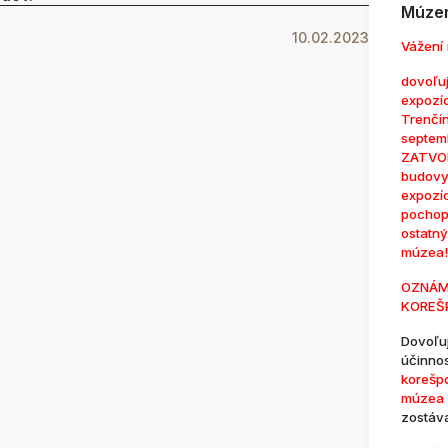
Múzem
10.02.2023
Vážení 
dovoľuj
expozí
Trenčí
septem
ZATVOR
budovy
expozí
pochop
ostatn
múzea!
OZNÁM
KOREŠ
Dovoľu
účinno
korešp
múzea 
zostáv