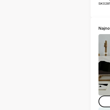
SK028
Najno