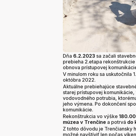
Dňa
6.2.2023
sa začali stavebn
prebieha 2.etapa rekonštrukcie
obnova prístupovej komunikáci
V minulom roku sa uskutočnila 
októbra 2022.
Aktuálne prebiehajúce stavebn
starej prístupovej komunikácie
vodovodného potrubia, ktorému 
jeho výmena. Po dokončení spo
komunikácie.
Rekonštrukcia vo výške
180.00
múzea v Trenčíne
a potrvá
do 
Z tohto dôvodu je Trenčiansky 
možné navštíviť len počas víke