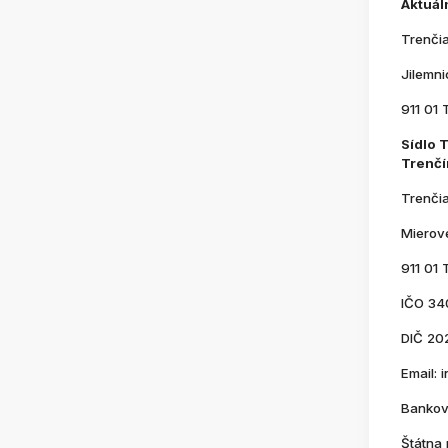
Aktuál
Trenči
Jilemn
911 01 
Sídlo 
Trenčí
Trenči
Mierov
911 01 
IČO 34
DIČ 20
Email:
Bankov
Štátna 