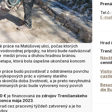
Prená
Tel.č.
E-mai
Hrad 
é práce na Matúšovej ulici, počas ktorých
 vodovodnej prípojky, na ktorú bude nadväzovať
Trenč
e medzi prvou a druhou hradnou bránou.
Návšt
1.etapa, ktorá bola úspešne ukončená koncom
cenni
é práce budú pozostávať z odstránenia povrchu
Visit
, výkopových prác a výmeny starého
castl
skončila doba životnosti, a je preto nevyhnutná
Besuc
mínaných prác bude vytvorený nový povrch
die B
0 €
je financovaná
zo zdrojov Trenčianskeho
konca mája 2023
.
hrad cez pracovný týždeň zatvorený a je ho
ndov.