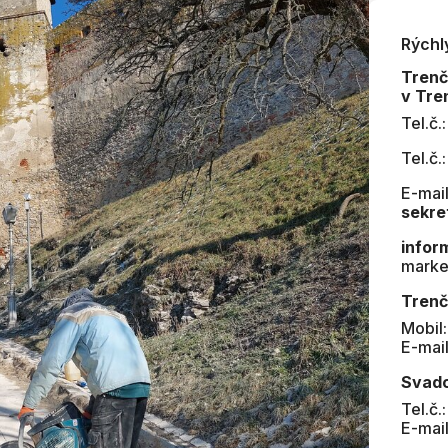
Rýchl
Tren
v Tre
Tel.č.
Tel.č.
E-mail
sekre
infor
marke
Trenč
Mobil
E-mai
Svad
Tel.č.
E-mai