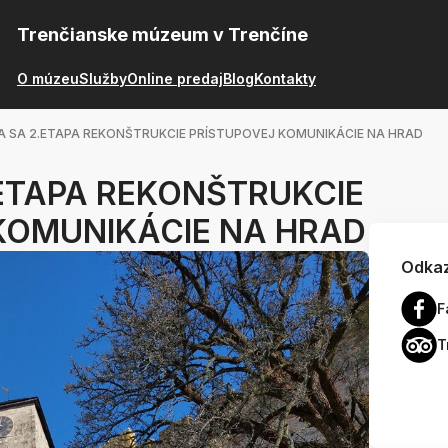
Trenčianske múzeum v Trenčíne
O múzeu
Služby
Online predaj
Blog
Kontakty
 SA 2.ETAPA REKONŠTRUKCIE PRÍSTUPOVEJ KOMUNIKÁCIE NA HRAD
ETAPA REKONŠTRUKCIE
KOMUNIKÁCIE NA HRAD
Odkaz
F
T