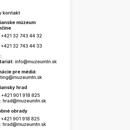
y kontakt
čianske múzeum
nčíne
: +421 32 743 44 32
: +421 32 743 44 33
:
tariát
: info@muzeumtn.sk
mácie pre médiá
:
ting@muzeumtn.sk
iansky hrad
: +421 901 918 825
l: hrad@muzeumtn.sk
obné obrady
: +421 901 918 825
l: hrad@muzeumtn.sk