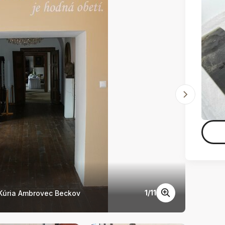
1
/
11
 Kúria Ambrovec Beckov
Oslavy