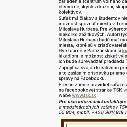
zariadenie (centrum voľného času
členmi nejakých združení, skupi
kolektívov.
Súťaž má žiakov a študentov niel
možnosť spoznať miesta v Trenči
Miloslava Hurbana. Pre výherco
niekoľko zážitkových. Autori tý
Miloslava Hurbana budú mať mož
miesta, ktoré sú v zriaďovateľ
Hvezdáreň v Partizánskom či
k
lákadlom je možnosť získať výle
ich bude sprevádzať predseda 
Zapojiť sa svojou kreatívnou pr
a to zaslaním príspevku priamo
správy na Facebooku.
Presné znenie pravidiel súťaže 
na facebookovej stránke TSK
w
webe
www.tsk.sk
Pre viac informácií kontaktujte
a medzinárodných vzťahov TS
55 904, mobil: +421/ 901/ 918 