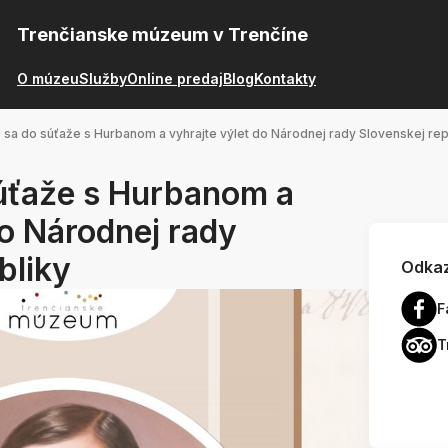
Trenčianske múzeum v Trenčíne
O múzeu
Služby
Online predaj
Blog
Kontakty
 sa do súťaže s Hurbanom a vyhrajte výlet do Národnej rady Slovenskej rep
súťaže s Hurbanom a
do Národnej rady
bliky
Odkaz
F
T