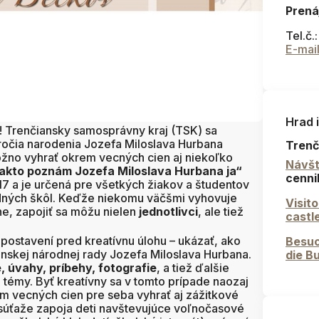
Prená
Tel.č.
E-mai
Hrad 
í! Trenčiansky samosprávny kraj (TSK) sa
výročia narodenia Jozefa Miloslava Hurbana
Trenč
možno vyhrať okrem vecných cien aj niekoľko
Návšt
akto poznám Jozefa Miloslava Hurbana ja“
cenni
017 a je určená pre všetkých žiakov a študentov
dných škôl. Keďže niekomu väčšmi vyhovuje
Visit
lne, zapojiť sa môžu nielen
jednotlivci
, ale tiež
castl
sú postavení pred kreatívnu úlohu – ukázať, ako
Besuc
skej národnej rady Jozefa Miloslava Hurbana.
die B
, úvahy, príbehy, fotografie
, a tiež ďalšie
témy. Byť kreatívny sa v tomto prípade naozaj
rem vecných cien pre seba vyhrať aj zážitkové
o súťaže zapoja deti navštevujúce voľnočasové