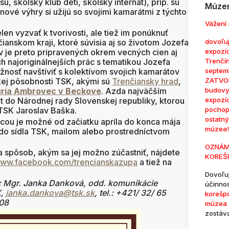
, školský klub detí, školský internát), príp. sú
Múzem
nové výhry si užijú so svojimi kamarátmi z týchto
Vážení 
en vyzvať k tvorivosti, ale tiež im ponúknuť
dovoľuj
anskom kraji, ktoré súvisia aj so životom Jozefa
expozí
v je preto pripravených okrem vecných cien aj
Trenčí
ch najoriginálnejších prác s tematikou Jozefa
septem
nosť navštíviť s kolektívom svojich kamarátov
ZATVOR
skej pôsobnosti TSK, akými sú
Trenčiansky hrad
,
budovy
úria Ambrovec v Beckove
. Azda najväčším
expozí
t do Národnej rady Slovenskej republiky, ktorou
pochop
TSK Jaroslav Baška.
ostatn
ácou je možné od začiatku apríla do konca mája
múzea!
 do sídla TSK, mailom alebo prostredníctvom
OZNÁM
a spôsob, akým sa jej možno zúčastniť, nájdete
KOREŠ
ww.facebook.com/trencianskazupa
a tiež na
Dovoľu
: Mgr. Janka Danková, odd. komunikácie
účinno
K,
janka.dankova@tsk.sk
, tel.: +421/ 32/ 65
korešp
108
múzea 
zostáv