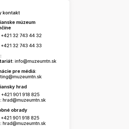
y kontakt
čianske múzeum
nčíne
: +421 32 743 44 32
: +421 32 743 44 33
:
tariát
: info@muzeumtn.sk
mácie pre médiá
:
ting@muzeumtn.sk
iansky hrad
: +421 901 918 825
l: hrad@muzeumtn.sk
obné obrady
: +421 901 918 825
l: hrad@muzeumtn.sk