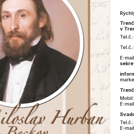
Rýchl
Tren
v Tre
Tel.č.
Tel.č.
E-mail
sekre
infor
marke
Trenč
Mobil
E-mai
Svad
Tel.č.
E-mai