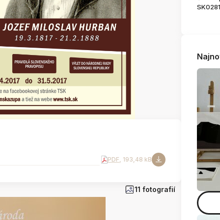
SK028
Najno
PDF
, 193,48 kB
11 fotografií