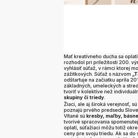
Mať kreatívneho ducha sa oplat
rozhodol pri príležitosti 200. 
vyhlásiť súťaž, v rámci ktorej 
zážitkových. Súťaž s názvom
„T
odštartuje na začiatku apríla 2
základných, umeleckých a stre
tvoriť v kolektíve než individuá
skupiny či triedy
.
Žiaci, ale aj široká verejnosť, 
poznajú prvého predsedu Sloven
Vítané sú
kresby, maľby, básne
tvorivé spracovania spomenutej 
oplatí, súťažiaci môžu totiž ok
ceny pre svoju triedu. Ak sa d