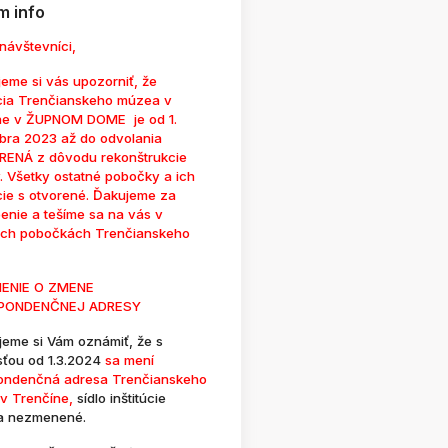
 info
návštevníci,
eme si vás upozorniť, že
cia Trenčianskeho múzea v
ne v ŽUPNOM DOME je od 1.
bra 2023 až do odvolania
ENÁ z dôvodu rekonštrukcie
. Všetky ostatné pobočky a ich
cie s otvorené. Ďakujeme za
enie a tešíme sa na vás v
ých pobočkách Trenčianskeho
ENIE O ZMENE
PONDENČNEJ ADRESY
jeme si Vám oznámiť, že s
sťou od 1.3.2024
sa mení
ondenčná adresa Trenčianskeho
v Trenčíne,
sídlo inštitúcie
a nezmenené.