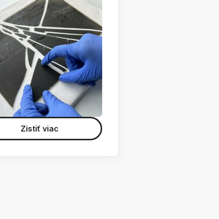
Zistiť viac
 200. výročia narodenia J.M.Hurbana