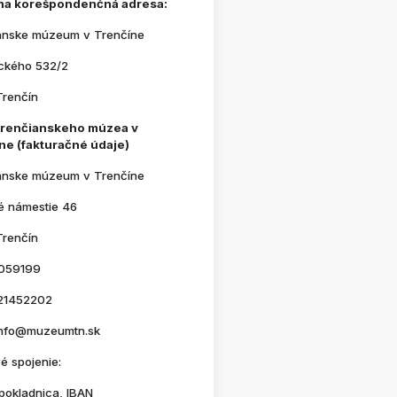
na korešpondenčná adresa:
anske múzeum v Trenčíne
ického 532/2
Trenčín
Trenčianskeho múzea v
ne (fakturačné údaje)
anske múzeum v Trenčíne
é námestie 46
Trenčín
059199
21452202
 info@muzeumtn.sk
é spojenie:
pokladnica, IBAN