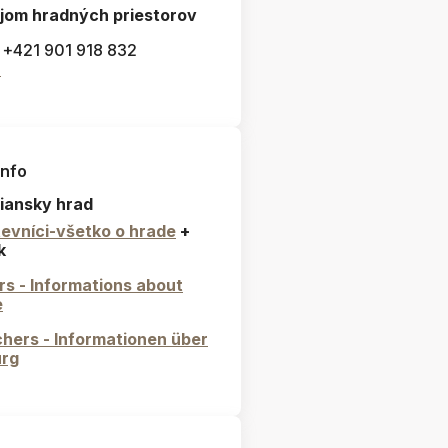
jom hradných priestorov
: +421 901 918 832
l
info
iansky hrad
evníci-všetko o hrade
+
k
ors - Informations about
e
hers - Informationen über
urg