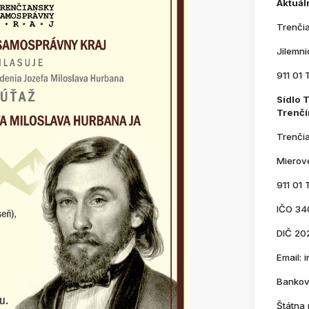
Aktuál
Trenči
Jilemn
911 01 
Sídlo 
Trenčí
Trenči
Mierov
911 01 
IČO 34
DIČ 20
Email:
Bankov
Štátna 