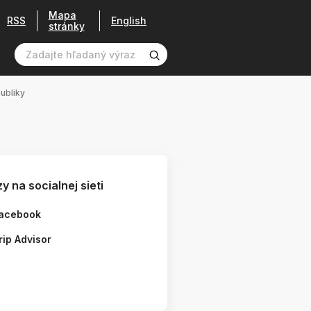
Mapa
RSS
English
stránky
ubliky
y na socialnej sieti
acebook
rip Advisor