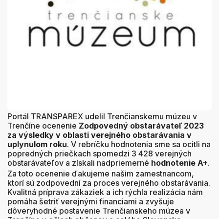
Portál TRANSPAREX udelil Trenčianskemu múzeu v
Trenčíne ocenenie
Zodpovedný obstarávateľ 2023
za výsledky v oblasti verejného obstarávania v
uplynulom roku
. V rebríčku hodnotenia sme sa ocitli na
popredných priečkach spomedzi 3 428 verejných
obstarávateľov a získali nadpriemerné
hodnotenie A+
.
Za toto ocenenie ďakujeme našim zamestnancom,
ktorí sú zodpovední za proces verejného obstarávania.
Kvalitná príprava zákaziek a ich rýchla realizácia nám
pomáha šetriť verejnými financiami a zvyšuje
dôveryhodné postavenie Trenčianskeho múzea v