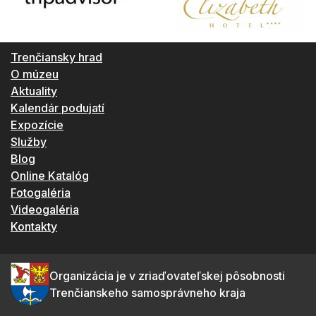
Trenčiansky hrad
O múzeu
Aktuality
Kalendár podujatí
Expozície
Služby
Blog
Online Katalóg
Fotogaléria
Videogaléria
Kontakty
Organizácia je v zriaďovateľskej pôsobnosti
Trenčianskeho samosprávneho kraja