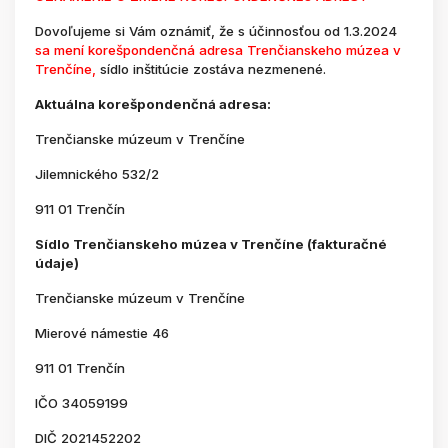
Dovoľujeme si Vám oznámiť, že s účinnosťou od 1.3.2024
sa mení korešpondenčná adresa Trenčianskeho múzea v
Trenčíne,
sídlo inštitúcie zostáva nezmenené.
Aktuálna korešpondenčná adresa:
Trenčianske múzeum v Trenčíne
Jilemnického 532/2
911 01 Trenčín
Sídlo Trenčianskeho múzea v Trenčíne (fakturačné
údaje)
Trenčianske múzeum v Trenčíne
Mierové námestie 46
911 01 Trenčín
IČO 34059199
DIČ 2021452202