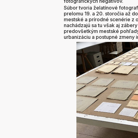
fotografických negatívov.
Súbor tvoria želatínové fotogr
prelomu 19. a 20. storočia až do
mestské a prírodné scenérie z o
nachádzajú sa tu však aj záber
predovšetkým mestské pohľady, 
urbanizáciu a postupné zmeny i