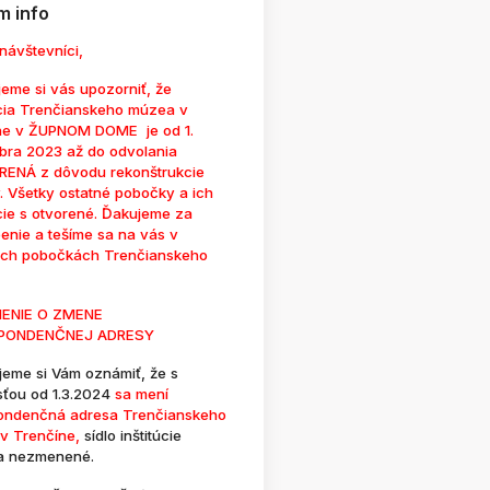
 info
návštevníci,
eme si vás upozorniť, že
cia Trenčianskeho múzea v
ne v ŽUPNOM DOME je od 1.
bra 2023 až do odvolania
ENÁ z dôvodu rekonštrukcie
. Všetky ostatné pobočky a ich
cie s otvorené. Ďakujeme za
enie a tešíme sa na vás v
ých pobočkách Trenčianskeho
ENIE O ZMENE
PONDENČNEJ ADRESY
jeme si Vám oznámiť, že s
sťou od 1.3.2024
sa mení
ondenčná adresa Trenčianskeho
v Trenčíne,
sídlo inštitúcie
a nezmenené.