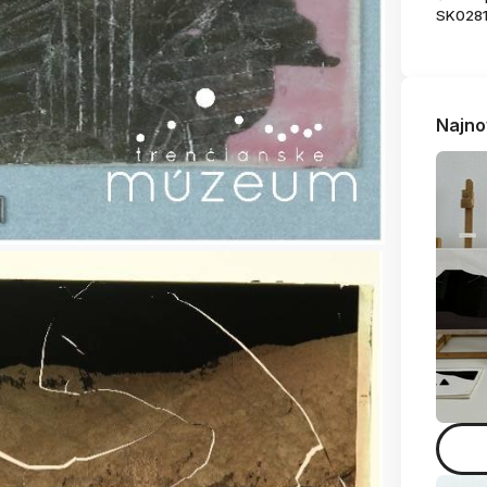
SK028
Najno