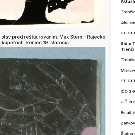
Aktuál
Trenči
Jilemn
911 01 
, stav pred reštaurovaním. Max Stern – Rajecké
v kúpeľoch, koniec 19. storočia.
Sídlo 
Trenčí
Trenči
Mierov
911 01 
IČO 34
DIČ 20
Email:
Bankov
Štátna 