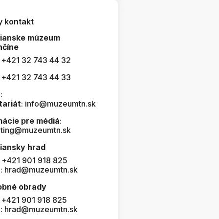
y kontakt
čianske múzeum
nčíne
: +421 32 743 44 32
: +421 32 743 44 33
:
tariát
: info@muzeumtn.sk
mácie pre médiá
:
ting@muzeumtn.sk
iansky hrad
: +421 901 918 825
l: hrad@muzeumtn.sk
obné obrady
: +421 901 918 825
l: hrad@muzeumtn.sk