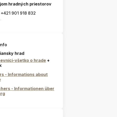
jom hradných priestorov
: +421 901 918 832
l
info
iansky hrad
evníci-všetko o hrade
+
k
ors - Informations about
e
hers - Informationen über
urg