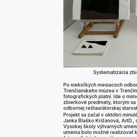
Systematizácia zb
Po niekoľkých mesiacoch odborne
Trenčianskeho múzea v Trenčíne
fotografických platní. Ide o m
zbierkové predmety, ktorým sa
odbornej reštaurátorskej starostl
Projekt sa začal v októbri minul
Janka Blaško Križanová, ArtD.,
Vysokej školy výtvarných umen
umenia bolo možné realizovať k