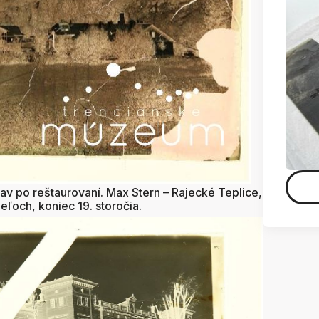
tav po reštaurovaní. Max Stern – Rajecké Teplice,
peľoch, koniec 19. storočia.