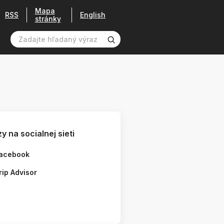
Mapa
RSS
English
stránky
y na socialnej sieti
acebook
rip Advisor