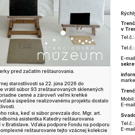
Rýchl
Tren
v Tre
Tel.č.
Tel.č.
E-mail
sekre
ierky pred začatím reštaurovania.
infor
marke
j starostlivosti sa 22. júna 2026 do
 vrátil súbor 93 zreštaurovaných sklenených
Trenč
imoriadne cenné a zároveň veľmi krehké
Mobil
 vďaka úspešne realizovanému projektu dostalo
E-mai
ivosti.
ého roka, keď si súbor prevzala doc. Mgr. art.
Svad
 odborná asistentka Katedry reštaurovania
Tel.č.
í v Bratislave. Vďaka podpore Fondu na podporu
E-mai
omplexné reštaurovanie tejto vzácnej kolekcie