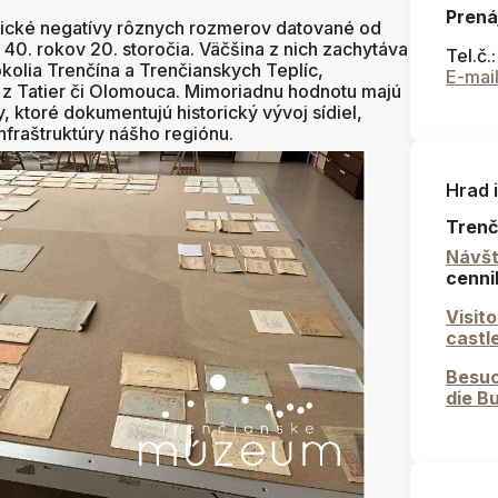
Prená
afické negatívy rôznych rozmerov datované od
 40. rokov 20. storočia. Väčšina z nich zachytáva
Tel.č.
kolia Trenčína a Trenčianskych Teplíc,
E-mai
y z Tatier či Olomouca. Mimoriadnu hodnotu majú
ktoré dokumentujú historický vývoj sídiel,
nfraštruktúry nášho regiónu.
Hrad 
Trenč
Návšt
cenni
Visit
castl
Besuc
die B