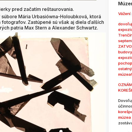
Múzem
ierky pred začatím reštaurovania.
Vážení 
v súbore Mária Urbasiówna-Holoubková, ktorá
 fotografov. Zastúpené sú však aj diela ďalších
dovoľuj
ých patria Max Stern a Alexander Schwartz.
expozí
Trenčí
septem
ZATVOR
budovy
expozí
pochop
ostatn
múzea!
OZNÁM
KOREŠ
Dovoľu
účinno
korešp
múzea 
zostáv