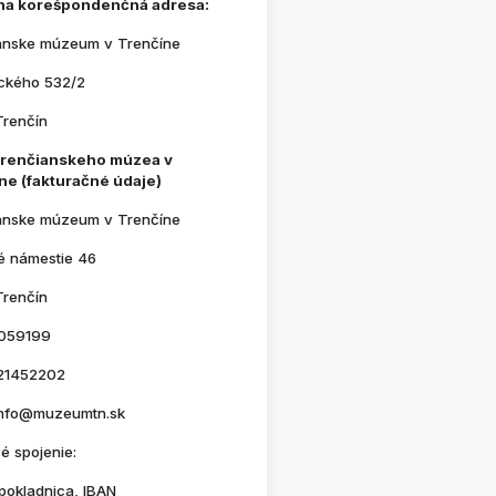
na korešpondenčná adresa:
anske múzeum v Trenčíne
ického 532/2
Trenčín
Trenčianskeho múzea v
ne (fakturačné údaje)
anske múzeum v Trenčíne
é námestie 46
Trenčín
059199
21452202
 info@muzeumtn.sk
é spojenie:
pokladnica, IBAN