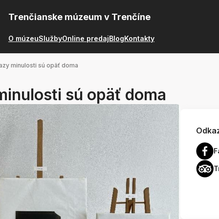
Trenčianske múzeum v Trenčíne
O múzeu
Služby
Online predaj
Blog
Kontakty
azy minulosti sú opäť doma
minulosti sú opäť doma
Odkaz
F
T